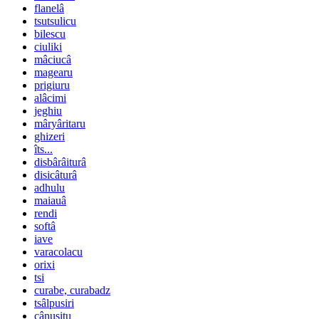
flanelâ
tsutsulicu
bilescu
ciuliki
mâciucâ
magearu
prigiuru
alâcimi
jeghiu
mâryâritaru
ghizeri
îts...
disbârâiturâ
disicâturâ
adhulu
maiauâ
rendi
softâ
iave
varacolacu
orixi
tsi
curabe, curabadz
tsâlpusiri
cânusitu