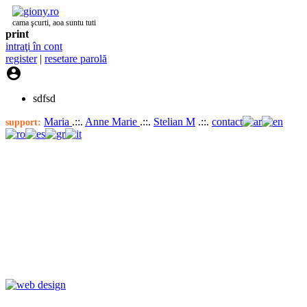
cama şcurti, aoa suntu tuti
print
intraţi în cont
register
|
resetare parolă

sdfsd
Maria
.::.
Anne Marie
.::.
Stelian M
.::.
contact
support: