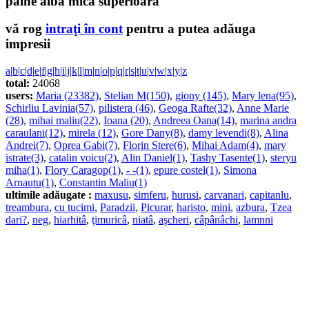
pâine albă mică superioară
vă rog
intraţi în cont
pentru a putea adăuga
impresii
a
|
b
|
c
|
d
|
e
|
f
|
g
|
h
|
i
|
j
|
k
|
l
|
m
|
n
|
o
|
p
|
q
|
r
|
s
|
t
|
u
|
v
|
w
|
x
|
y
|
z
total:
24068
users:
Maria (23382)
,
Stelian M(150)
,
giony (145)
,
Mary lena(95)
,
Schirliu Lavinia(57)
,
pilistera (46)
,
Geoga Rafte(32)
,
Anne Marie
(28)
,
mihai maliu(22)
,
Ioana (20)
,
Andreea Oana(14)
,
marina andra
caraulani(12)
,
mirela (12)
,
Gore Dany(8)
,
damy levendi(8)
,
Alina
Andrei(7)
,
Oprea Gabi(7)
,
Florin Stere(6)
,
Mihai Adam(4)
,
mary
istrate(3)
,
catalin voicu(2)
,
Alin Daniel(1)
,
Tashy Tasente(1)
,
steryu
miha(1)
,
Flory Caragop(1)
,
- -(1)
,
epure costel(1)
,
Simona
Arnautu(1)
,
Constantin Maliu(1)
ultimile adăugate :
maxusu
,
simferu
,
hurusi
,
carvanari
,
capitanlu
,
treambura
,
cu tucimi
,
Paradzii
,
Picurar
,
haristo
,
mini
,
azbura
,
Tzea
dari?
,
neg
,
hiarhitâ
,
ţimuricâ
,
niatâ
,
aşcheri
,
câpânâchi
,
lamnni