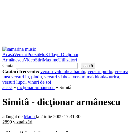
Acasă
Versuri
Poezii
Mp3 Player
Dicţionar
Armânescu
Video
Stiri
Maxime
Utilizatori
Cauta:
Cautari frecvente:
versuri vali tulica bambi
,
versuri pindu
,
vrearea
mea versuri in
,
pindu
,
versuri vlahos
,
versuri makidonia-aurica
,
versuri lupci
,
vinuri de soi
acasă
»
dicţionar armânescu
» Simitâ
Simitâ - dicţionar armânescu
adăugat de
Maria
la 2 iulie 2009 17:31:30
2890 vizualizări