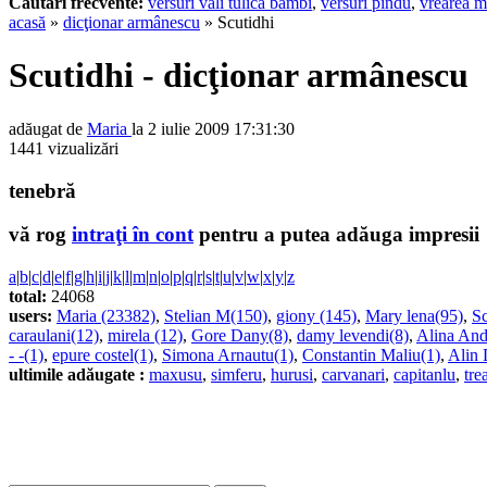
Cautari frecvente:
versuri vali tulica bambi
,
versuri pindu
,
vrearea m
acasă
»
dicţionar armânescu
» Scutidhi
Scutidhi - dicţionar armânescu
adăugat de
Maria
la 2 iulie 2009 17:31:30
1441 vizualizări
tenebră
vă rog
intraţi în cont
pentru a putea adăuga impresii
a
|
b
|
c
|
d
|
e
|
f
|
g
|
h
|
i
|
j
|
k
|
l
|
m
|
n
|
o
|
p
|
q
|
r
|
s
|
t
|
u
|
v
|
w
|
x
|
y
|
z
total:
24068
users:
Maria (23382)
,
Stelian M(150)
,
giony (145)
,
Mary lena(95)
,
Sc
caraulani(12)
,
mirela (12)
,
Gore Dany(8)
,
damy levendi(8)
,
Alina And
- -(1)
,
epure costel(1)
,
Simona Arnautu(1)
,
Constantin Maliu(1)
,
Alin 
ultimile adăugate :
maxusu
,
simferu
,
hurusi
,
carvanari
,
capitanlu
,
tre