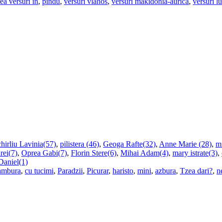
ea versuri in
,
pindu
,
versuri vlahos
,
versuri makidonia-aurica
,
versuri l
hirliu Lavinia(57)
,
pilistera (46)
,
Geoga Rafte(32)
,
Anne Marie (28)
,
m
rei(7)
,
Oprea Gabi(7)
,
Florin Stere(6)
,
Mihai Adam(4)
,
mary istrate(3)
,
Daniel(1)
ambura
,
cu tucimi
,
Paradzii
,
Picurar
,
haristo
,
mini
,
azbura
,
Tzea dari?
,
n