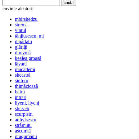
cuvinte aleatorii
mbirshedzu
stremâ
vintul
tânjiusescu, mi
dipârtatu
glârilji
dhoymâ
kealea groasâ
lâyarâ
mucademi
skeastrâ
sinferu
thimâzicazâ
bairu
intrari
liyeni, liyenj
shirveti
scurpisiri
adhyisescu
strâmutu
ascumtã
dragumanu