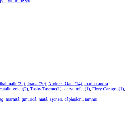
upci
,
vinuri de soi
ihai maliu(22)
,
Ioana (20)
,
Andreea Oana(14)
,
marina andra
catalin voicu(2)
,
Tashy Tasente(1)
,
steryu miha(1)
,
Flory Caragop(1)
,
eg
,
hiarhitâ
,
ţimuricâ
,
niatâ
,
aşcheri
,
câpânâchi
,
lamnni