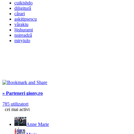
cuikishdo
diligiturâ
cârari
askitipsescu
vârakiu
ljishurami
nsireadzâ
miryiulo
» Parteneri giony.ro
785 utilizatori
cei mai activi
Anne Marie