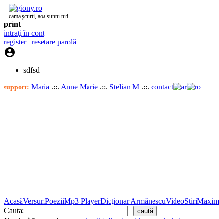
cama şcurti, aoa suntu tuti
print
intraţi în cont
register
|
resetare parolă

sdfsd
Maria
.::.
Anne Marie
.::.
Stelian M
.::.
contact
support:
Acasă
Versuri
Poezii
Mp3 Player
Dicţionar Armânescu
Video
Stiri
Maxim
Cauta: