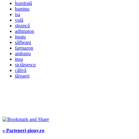
hundratâ
haminu
isa
vulâ
shumcâ
adhinaton
ligatu
sâfheani
farmazon
ambairu
insu
sictârsescu
cãlivã
târoanji
» Parteneri giony.ro