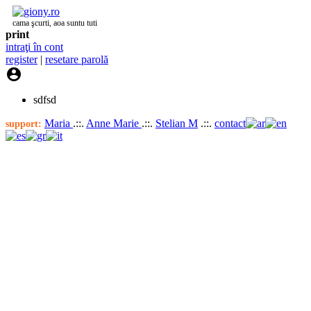
cama şcurti, aoa suntu tuti
print
intraţi în cont
register
|
resetare parolă

sdfsd
Maria
.::.
Anne Marie
.::.
Stelian M
.::.
contact
support: