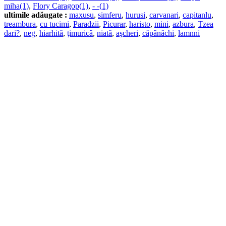
miha(1)
,
Flory Caragop(1)
,
- -(1)
ultimile adăugate :
maxusu
,
simferu
,
hurusi
,
carvanari
,
capitanlu
,
treambura
,
cu tucimi
,
Paradzii
,
Picurar
,
haristo
,
mini
,
azbura
,
Tzea
dari?
,
neg
,
hiarhitâ
,
ţimuricâ
,
niatâ
,
aşcheri
,
câpânâchi
,
lamnni