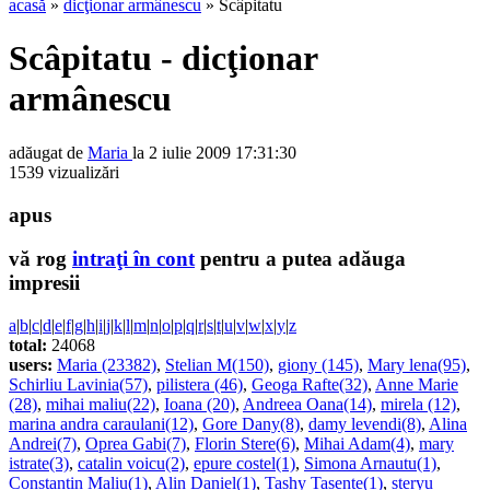
acasă
»
dicţionar armânescu
» Scâpitatu
Scâpitatu - dicţionar
armânescu
adăugat de
Maria
la 2 iulie 2009 17:31:30
1539 vizualizări
apus
vă rog
intraţi în cont
pentru a putea adăuga
impresii
a
|
b
|
c
|
d
|
e
|
f
|
g
|
h
|
i
|
j
|
k
|
l
|
m
|
n
|
o
|
p
|
q
|
r
|
s
|
t
|
u
|
v
|
w
|
x
|
y
|
z
total:
24068
users:
Maria (23382)
,
Stelian M(150)
,
giony (145)
,
Mary lena(95)
,
Schirliu Lavinia(57)
,
pilistera (46)
,
Geoga Rafte(32)
,
Anne Marie
(28)
,
mihai maliu(22)
,
Ioana (20)
,
Andreea Oana(14)
,
mirela (12)
,
marina andra caraulani(12)
,
Gore Dany(8)
,
damy levendi(8)
,
Alina
Andrei(7)
,
Oprea Gabi(7)
,
Florin Stere(6)
,
Mihai Adam(4)
,
mary
istrate(3)
,
catalin voicu(2)
,
epure costel(1)
,
Simona Arnautu(1)
,
Constantin Maliu(1)
,
Alin Daniel(1)
,
Tashy Tasente(1)
,
steryu