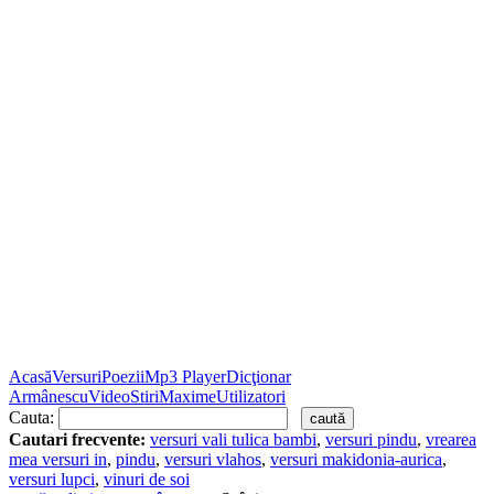
Acasă
Versuri
Poezii
Mp3 Player
Dicţionar
Armânescu
Video
Stiri
Maxime
Utilizatori
Cauta:
Cautari frecvente:
versuri vali tulica bambi
,
versuri pindu
,
vrearea
mea versuri in
,
pindu
,
versuri vlahos
,
versuri makidonia-aurica
,
versuri lupci
,
vinuri de soi