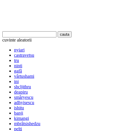
cuvinte aleatorii
nyiari
castravetsu
tru
ninti
gafâ
vârtushami
ini
shcljithru
deapiru
smâryescu
adhyisescu
ishitu
banji
kimangi
mbrâtsishedzu
pelti