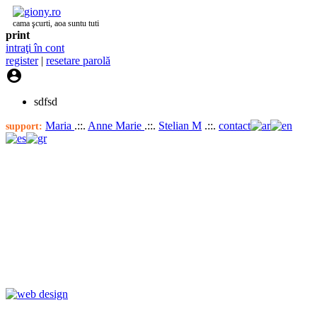
cama şcurti, aoa suntu tuti
print
intraţi în cont
register
|
resetare parolă

sdfsd
Maria
.::.
Anne Marie
.::.
Stelian M
.::.
contact
support: