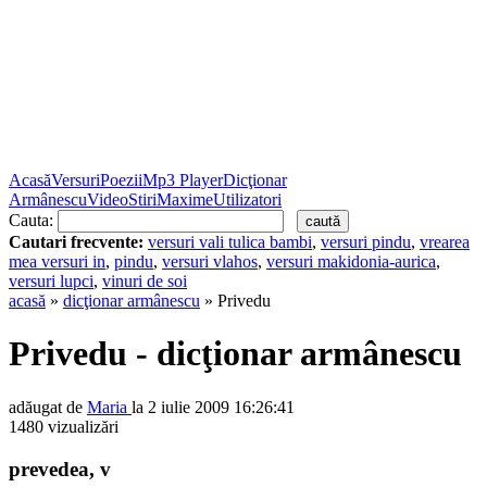
Acasă
Versuri
Poezii
Mp3 Player
Dicţionar
Armânescu
Video
Stiri
Maxime
Utilizatori
Cauta:
Cautari frecvente:
versuri vali tulica bambi
,
versuri pindu
,
vrearea
mea versuri in
,
pindu
,
versuri vlahos
,
versuri makidonia-aurica
,
versuri lupci
,
vinuri de soi
acasă
»
dicţionar armânescu
» Privedu
Privedu - dicţionar armânescu
adăugat de
Maria
la 2 iulie 2009 16:26:41
1480 vizualizări
prevedea, v