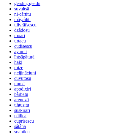
geadiu, geadii
suvaltsâ
ni-cârtitu
mâşcâliti
tiliyrâfsescu
dzâdosu
moari
urtacu
cudisescu
ayamii
întsâpâturâ
haki
mize
ncljinâciuni
cuvutosu
numâ
apodixiri
bârbatu
arendzâ
tihtusitu
suskirari
pâtlicâ
cuprisescu
sâtână
spânticu