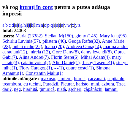
vă rog
intraţi în cont
pentru a putea adăuga
impresii
a
|
b
|
c
|
d
|
e
|
f
|
g
|
h
|
i
|
j
|
k
|
l
|
m
|
n
|
o
|
p
|
q
|
r
|
s
|
t
|
u
|
v
|
w
|
x
|
y
|
z
total:
24068
users:
Maria (23382)
,
Stelian M(150)
,
giony (145)
,
Mary lena(95)
,
Schirliu Lavinia(57)
,
pilistera (46)
,
Geoga Rafte(32)
,
Anne Marie
(28)
,
mihai maliu(22)
,
Ioana (20)
,
Andreea Oana(14)
,
marina andra
caraulani(12)
,
mirela (12)
,
Gore Dany(8)
,
damy levendi(8)
,
Oprea
Gabi(7)
,
Alina Andrei(7)
,
Florin Stere(6)
,
Mihai Adam(4)
,
mary
istrate(3)
,
catalin voicu(2)
,
Alin Daniel(1)
,
Tashy Tasente(1)
,
steryu
miha(1)
,
Flory Caragop(1)
,
- -(1)
,
epure costel(1)
,
Simona
Arnautu(1)
,
Constantin Maliu(1)
ultimile adăugate :
maxusu
,
simferu
,
hurusi
,
carvanari
,
capitanlu
,
treambura
,
cu tucimi
,
Paradzii
,
Picurar
,
haristo
,
mini
,
azbura
,
Tzea
dari?
,
neg
,
hiarhitâ
,
ţimuricâ
,
niatâ
,
aşcheri
,
câpânâchi
,
lamnni