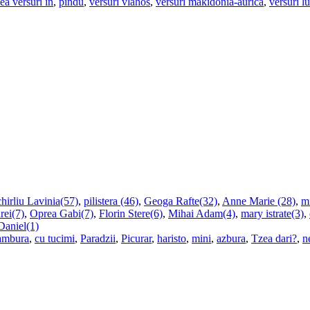
ea versuri in
,
pindu
,
versuri vlahos
,
versuri makidonia-aurica
,
versuri l
hirliu Lavinia(57)
,
pilistera (46)
,
Geoga Rafte(32)
,
Anne Marie (28)
,
m
rei(7)
,
Oprea Gabi(7)
,
Florin Stere(6)
,
Mihai Adam(4)
,
mary istrate(3)
,
Daniel(1)
ambura
,
cu tucimi
,
Paradzii
,
Picurar
,
haristo
,
mini
,
azbura
,
Tzea dari?
,
n