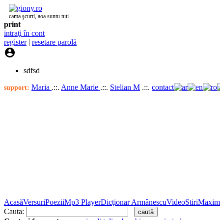
cama şcurti, aoa suntu tuti
print
intraţi în cont
register
|
resetare parolă

sdfsd
Maria
.::.
Anne Marie
.::.
Stelian M
.::.
contact
support:
Acasă
Versuri
Poezii
Mp3 Player
Dicţionar Armânescu
Video
Stiri
Maxim
Cauta: