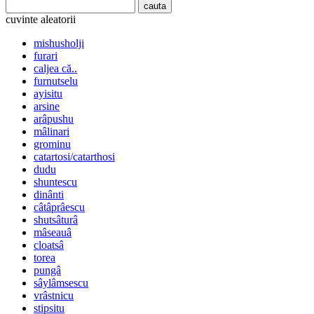
cuvinte aleatorii
mishusholji
furari
caljea că..
furnutselu
ayisitu
arsine
arâpushu
mâlinari
grominu
catartosi/catarthosi
dudu
shuntescu
dinânti
câtâprâescu
shutsâturâ
mâseauâ
cloatsâ
torea
pungâ
sâylâmsescu
vrâstnicu
stipsitu