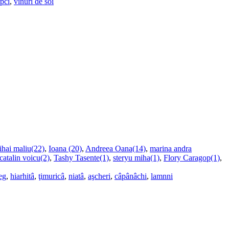
upci
,
vinuri de soi
ihai maliu(22)
,
Ioana (20)
,
Andreea Oana(14)
,
marina andra
catalin voicu(2)
,
Tashy Tasente(1)
,
steryu miha(1)
,
Flory Caragop(1)
,
eg
,
hiarhitâ
,
ţimuricâ
,
niatâ
,
aşcheri
,
câpânâchi
,
lamnni