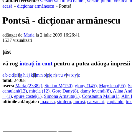
Cautari frecvente:
versuri vali tulica bambi
,
versuri pindu
,
vrearea m
acasă
»
dicţionar armânescu
» Pontsâ
Pontsâ - dicţionar armânescu
adăugat de
Maria
la 2 iulie 2009 16:26:41
1537 vizualizări
ţăst
vă rog
intraţi în cont
pentru a putea adăuga impresii
a
|
b
|
c
|
d
|
e
|
f
|
g
|
h
|
i
|
j
|
k
|
l
|
m
|
n
|
o
|
p
|
q
|
r
|
s
|
t
|
u
|
v
|
w
|
x
|
y
|
z
total:
24068
users:
Maria (23382)
,
Stelian M(150)
,
giony (145)
,
Mary lena(95)
,
Sc
caraulani(12)
,
mirela (12)
,
Gore Dany(8)
,
damy levendi(8)
,
Alina And
- -(1)
,
epure costel(1)
,
Simona Arnautu(1)
,
Constantin Maliu(1)
,
Alin 
ultimile adăugate :
maxusu
,
simferu
,
hurusi
,
carvanari
,
capitanlu
,
tre