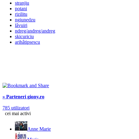
stranjiu
potani
rizilitu
ngiunedzu
lâvuiri
ndreg/andreg/andreg
skicuriciu
arihâtipsescu
» Parteneri giony.ro
785 utilizatori
cei mai activi
Anne Marie