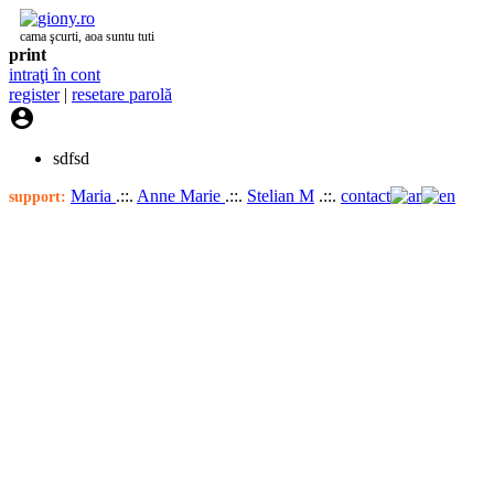
cama şcurti, aoa suntu tuti
print
intraţi în cont
register
|
resetare parolă

sdfsd
Maria
.::.
Anne Marie
.::.
Stelian M
.::.
contact
support: