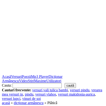
Acasă
Versuri
Poezii
Mp3 Player
Dicţionar
Armânescu
Video
Stiri
Maxime
Utilizatori
Cauta:
Cautari frecvente:
versuri vali tulica bambi
,
versuri pindu
,
vrearea
mea versuri in
,
pindu
,
versuri vlahos
,
versuri makidonia-aurica
,
versuri lupci
,
vinuri de soi
acasă
»
dicţionar armânescu
» Plâticâ