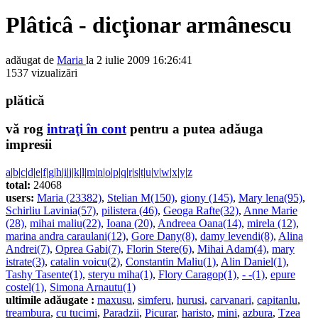
Plâticâ - dicţionar armânescu
adăugat de
Maria
la 2 iulie 2009 16:26:41
1537 vizualizări
plătică
vă rog
intraţi în cont
pentru a putea adăuga
impresii
a
|
b
|
c
|
d
|
e
|
f
|
g
|
h
|
i
|
j
|
k
|
l
|
m
|
n
|
o
|
p
|
q
|
r
|
s
|
t
|
u
|
v
|
w
|
x
|
y
|
z
total:
24068
users:
Maria (23382)
,
Stelian M(150)
,
giony (145)
,
Mary lena(95)
,
Schirliu Lavinia(57)
,
pilistera (46)
,
Geoga Rafte(32)
,
Anne Marie
(28)
,
mihai maliu(22)
,
Ioana (20)
,
Andreea Oana(14)
,
mirela (12)
,
marina andra caraulani(12)
,
Gore Dany(8)
,
damy levendi(8)
,
Alina
Andrei(7)
,
Oprea Gabi(7)
,
Florin Stere(6)
,
Mihai Adam(4)
,
mary
istrate(3)
,
catalin voicu(2)
,
Constantin Maliu(1)
,
Alin Daniel(1)
,
Tashy Tasente(1)
,
steryu miha(1)
,
Flory Caragop(1)
,
- -(1)
,
epure
costel(1)
,
Simona Arnautu(1)
ultimile adăugate :
maxusu
,
simferu
,
hurusi
,
carvanari
,
capitanlu
,
treambura
,
cu tucimi
,
Paradzii
,
Picurar
,
haristo
,
mini
,
azbura
,
Tzea