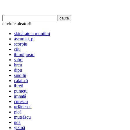
cuvinte aleatorii
skinâratu a muntilui
ascumta, pi
scorpiu
cilu
thimiljiusiri
sabri
hreu
dipu
sindilii
calai-că
ibreti
pumetu
imnatâ
curescu
urfânescu
picâ
mutsăscu
udã
yizmâ