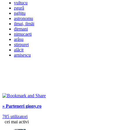
vultucu
zgurâ
ngljitu
astronomu
ilmai, ilmăi
dirmani
nimucaeti
arâsu
stirpuret
alâcit
arnisescu
» Parteneri giony.ro
785 utilizatori
cei mai activi