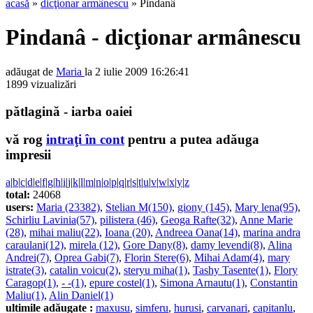
acasă
»
dicţionar armânescu
» Pindanâ
Pindanâ - dicţionar armânescu
adăugat de
Maria
la 2 iulie 2009 16:26:41
1899 vizualizări
pătlagină - iarba oaiei
vă rog
intraţi în cont
pentru a putea adăuga
impresii
a
|
b
|
c
|
d
|
e
|
f
|
g
|
h
|
i
|
j
|
k
|
l
|
m
|
n
|
o
|
p
|
q
|
r
|
s
|
t
|
u
|
v
|
w
|
x
|
y
|
z
total:
24068
users:
Maria (23382)
,
Stelian M(150)
,
giony (145)
,
Mary lena(95)
,
Schirliu Lavinia(57)
,
pilistera (46)
,
Geoga Rafte(32)
,
Anne Marie
(28)
,
mihai maliu(22)
,
Ioana (20)
,
Andreea Oana(14)
,
marina andra
caraulani(12)
,
mirela (12)
,
Gore Dany(8)
,
damy levendi(8)
,
Alina
Andrei(7)
,
Oprea Gabi(7)
,
Florin Stere(6)
,
Mihai Adam(4)
,
mary
istrate(3)
,
catalin voicu(2)
,
steryu miha(1)
,
Tashy Tasente(1)
,
Flory
Caragop(1)
,
- -(1)
,
epure costel(1)
,
Simona Arnautu(1)
,
Constantin
Maliu(1)
,
Alin Daniel(1)
ultimile adăugate :
maxusu
,
simferu
,
hurusi
,
carvanari
,
capitanlu
,