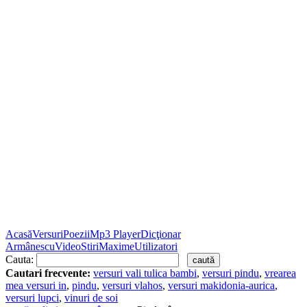
Acasă
Versuri
Poezii
Mp3 Player
Dicţionar
Armânescu
Video
Stiri
Maxime
Utilizatori
Cauta:
Cautari frecvente:
versuri vali tulica bambi
,
versuri pindu
,
vrearea
mea versuri in
,
pindu
,
versuri vlahos
,
versuri makidonia-aurica
,
versuri lupci
,
vinuri de soi