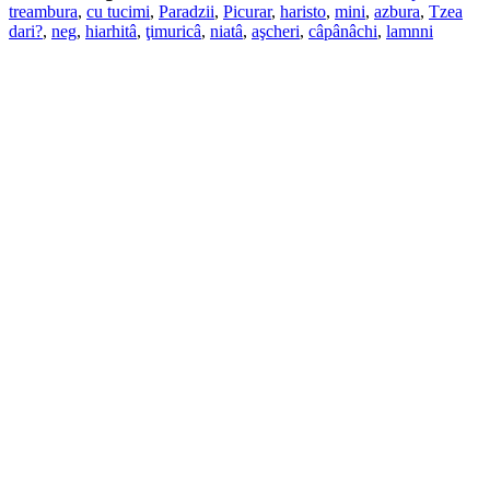
treambura
,
cu tucimi
,
Paradzii
,
Picurar
,
haristo
,
mini
,
azbura
,
Tzea
dari?
,
neg
,
hiarhitâ
,
ţimuricâ
,
niatâ
,
aşcheri
,
câpânâchi
,
lamnni