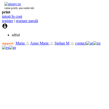
cama şcurti, aoa suntu tuti
print
intraţi în cont
register
|
resetare parolă

sdfsd
Maria
.::.
Anne Marie
.::.
Stelian M
.::.
contact
support: