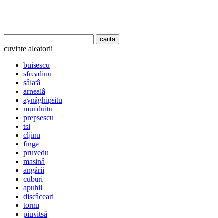
cuvinte aleatorii
buisescu
sfreadinu
sâlatâ
arnealâ
aynâghipsitu
munduitu
prepsescu
tsi
cljinu
finge
pruvedu
masinâ
angârii
cuburi
apuhii
discâceari
tornu
piuvitsâ