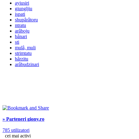
ayiusiri
giungljiu
ispati
shupârâtoru
ntratu
arâboju
bânari
sti
mulâ, muli
strimtatu
hârzitu
arâbudzinari
» Parteneri giony.ro
785 utilizatori
cei mai activi