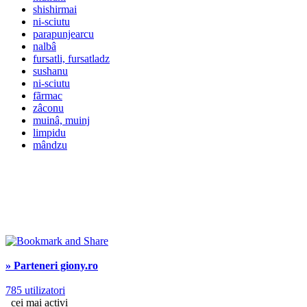
shishirmai
ni-sciutu
parapunjearcu
nalbâ
fursatli, fursatladz
sushanu
ni-sciutu
fãrmac
zâconu
muinâ, muinj
limpidu
mândzu
» Parteneri giony.ro
785 utilizatori
cei mai activi