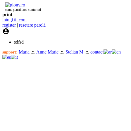
cama şcurti, aoa suntu tuti
print
intraţi în cont
register
|
resetare parolă

sdfsd
Maria
.::.
Anne Marie
.::.
Stelian M
.::.
contact
support: