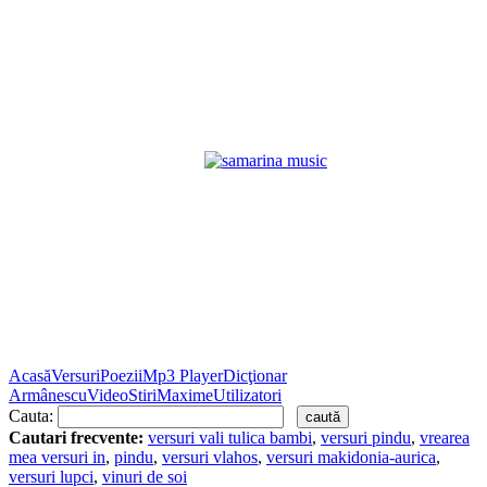
Acasă
Versuri
Poezii
Mp3 Player
Dicţionar
Armânescu
Video
Stiri
Maxime
Utilizatori
Cauta:
Cautari frecvente:
versuri vali tulica bambi
,
versuri pindu
,
vrearea
mea versuri in
,
pindu
,
versuri vlahos
,
versuri makidonia-aurica
,
versuri lupci
,
vinuri de soi