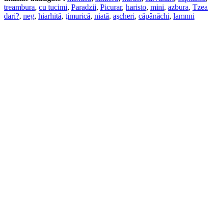
treambura
,
cu tucimi
,
Paradzii
,
Picurar
,
haristo
,
mini
,
azbura
,
Tzea
dari?
,
neg
,
hiarhitâ
,
ţimuricâ
,
niatâ
,
aşcheri
,
câpânâchi
,
lamnni