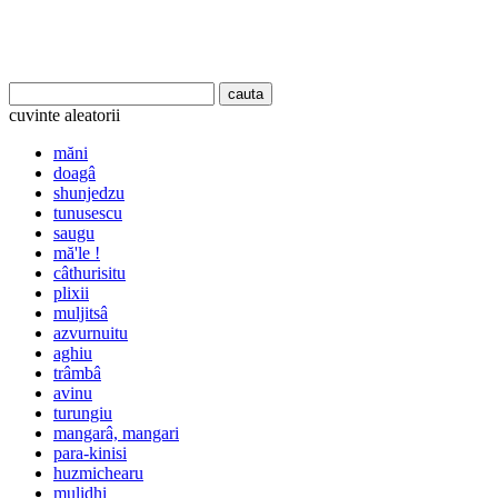
cuvinte aleatorii
măni
doagâ
shunjedzu
tunusescu
saugu
mă'le !
câthurisitu
plixii
muljitsâ
azvurnuitu
aghiu
trâmbâ
avinu
turungiu
mangarâ, mangari
para-kinisi
huzmichearu
mulidhi