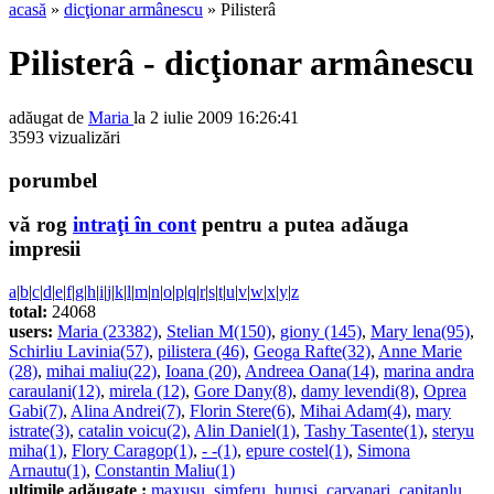
acasă
»
dicţionar armânescu
» Pilisterâ
Pilisterâ - dicţionar armânescu
adăugat de
Maria
la 2 iulie 2009 16:26:41
3593 vizualizări
porumbel
vă rog
intraţi în cont
pentru a putea adăuga
impresii
a
|
b
|
c
|
d
|
e
|
f
|
g
|
h
|
i
|
j
|
k
|
l
|
m
|
n
|
o
|
p
|
q
|
r
|
s
|
t
|
u
|
v
|
w
|
x
|
y
|
z
total:
24068
users:
Maria (23382)
,
Stelian M(150)
,
giony (145)
,
Mary lena(95)
,
Schirliu Lavinia(57)
,
pilistera (46)
,
Geoga Rafte(32)
,
Anne Marie
(28)
,
mihai maliu(22)
,
Ioana (20)
,
Andreea Oana(14)
,
marina andra
caraulani(12)
,
mirela (12)
,
Gore Dany(8)
,
damy levendi(8)
,
Oprea
Gabi(7)
,
Alina Andrei(7)
,
Florin Stere(6)
,
Mihai Adam(4)
,
mary
istrate(3)
,
catalin voicu(2)
,
Alin Daniel(1)
,
Tashy Tasente(1)
,
steryu
miha(1)
,
Flory Caragop(1)
,
- -(1)
,
epure costel(1)
,
Simona
Arnautu(1)
,
Constantin Maliu(1)
ultimile adăugate :
maxusu
,
simferu
,
hurusi
,
carvanari
,
capitanlu
,