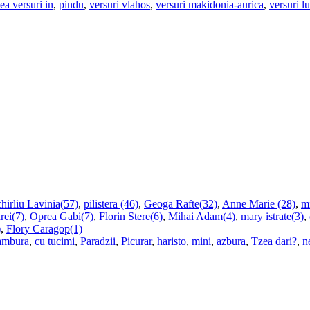
ea versuri in
,
pindu
,
versuri vlahos
,
versuri makidonia-aurica
,
versuri l
hirliu Lavinia(57)
,
pilistera (46)
,
Geoga Rafte(32)
,
Anne Marie (28)
,
m
rei(7)
,
Oprea Gabi(7)
,
Florin Stere(6)
,
Mihai Adam(4)
,
mary istrate(3)
,
)
,
Flory Caragop(1)
ambura
,
cu tucimi
,
Paradzii
,
Picurar
,
haristo
,
mini
,
azbura
,
Tzea dari?
,
n