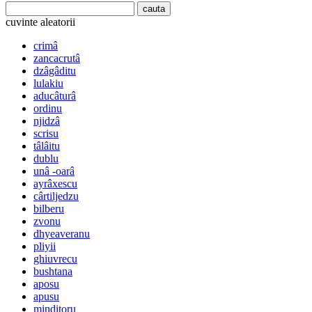
cuvinte aleatorii
crimâ
zancacrutâ
dzâgâditu
lulakiu
aducâturâ
ordinu
njidzâ
scrisu
tâlâitu
dublu
unâ -oarâ
ayrâxescu
cârtiljedzu
bilberu
zvonu
dhyeaveranu
pliyii
ghiuvrecu
bushtana
aposu
apusu
minditoru