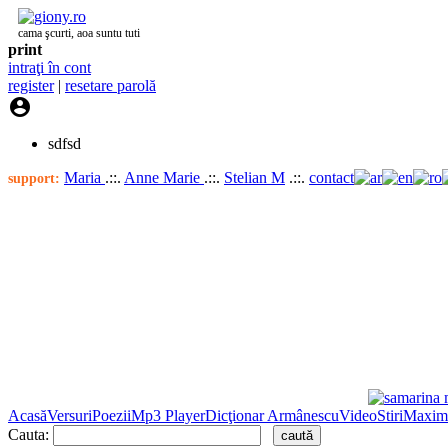
cama şcurti, aoa suntu tuti
print
intraţi în cont
register
|
resetare parolă

sdfsd
Maria
.::.
Anne Marie
.::.
Stelian M
.::.
contact
support:
Acasă
Versuri
Poezii
Mp3 Player
Dicţionar Armânescu
Video
Stiri
Maxim
Cauta: