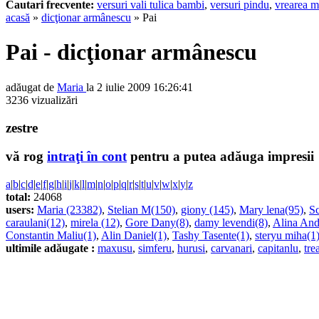
Cautari frecvente:
versuri vali tulica bambi
,
versuri pindu
,
vrearea m
acasă
»
dicţionar armânescu
» Pai
Pai - dicţionar armânescu
adăugat de
Maria
la 2 iulie 2009 16:26:41
3236 vizualizări
zestre
vă rog
intraţi în cont
pentru a putea adăuga impresii
a
|
b
|
c
|
d
|
e
|
f
|
g
|
h
|
i
|
j
|
k
|
l
|
m
|
n
|
o
|
p
|
q
|
r
|
s
|
t
|
u
|
v
|
w
|
x
|
y
|
z
total:
24068
users:
Maria (23382)
,
Stelian M(150)
,
giony (145)
,
Mary lena(95)
,
Sc
caraulani(12)
,
mirela (12)
,
Gore Dany(8)
,
damy levendi(8)
,
Alina And
Constantin Maliu(1)
,
Alin Daniel(1)
,
Tashy Tasente(1)
,
steryu miha(1
ultimile adăugate :
maxusu
,
simferu
,
hurusi
,
carvanari
,
capitanlu
,
tre