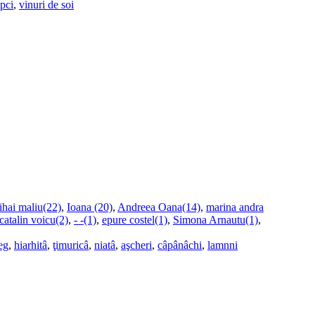
upci
,
vinuri de soi
ihai maliu(22)
,
Ioana (20)
,
Andreea Oana(14)
,
marina andra
catalin voicu(2)
,
- -(1)
,
epure costel(1)
,
Simona Arnautu(1)
,
eg
,
hiarhitâ
,
ţimuricâ
,
niatâ
,
aşcheri
,
câpânâchi
,
lamnni