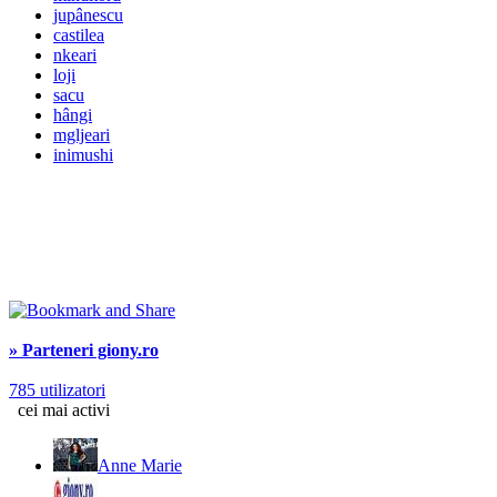
jupânescu
castilea
nkeari
loji
sacu
hângi
mgljeari
inimushi
» Parteneri giony.ro
785 utilizatori
cei mai activi
Anne Marie