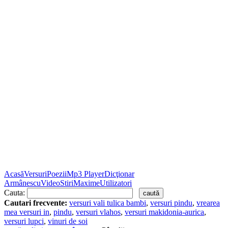
Acasă
Versuri
Poezii
Mp3 Player
Dicţionar
Armânescu
Video
Stiri
Maxime
Utilizatori
Cauta:
Cautari frecvente:
versuri vali tulica bambi
,
versuri pindu
,
vrearea
mea versuri in
,
pindu
,
versuri vlahos
,
versuri makidonia-aurica
,
versuri lupci
,
vinuri de soi