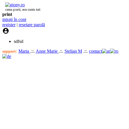
cama şcurti, aoa suntu tuti
print
intraţi în cont
register
|
resetare parolă

sdfsd
Maria
.::.
Anne Marie
.::.
Stelian M
.::.
contact
support: