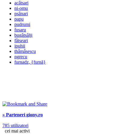
acâtsari
ni-omu
psânari
papu
pudrumi
fusaru
bugâtsâlji
fâtseari
ipuhii
thâmâsescu
ngrecu
furnadz, {furnă}
» Parteneri giony.ro
785 utilizatori
cei mai activi