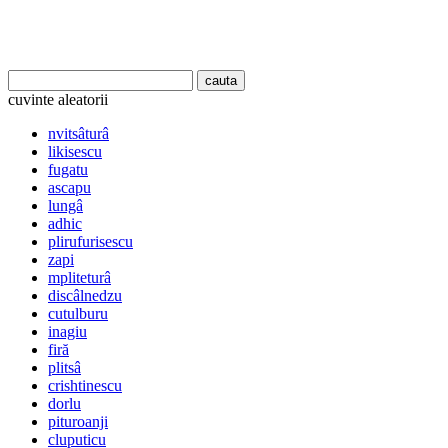
cuvinte aleatorii
nvitsâturâ
likisescu
fugatu
ascapu
lungâ
adhic
plirufurisescu
zapi
mpliteturâ
discâlnedzu
cutulburu
inagiu
firă
plitsâ
crishtinescu
dorlu
pituroanji
cluputicu