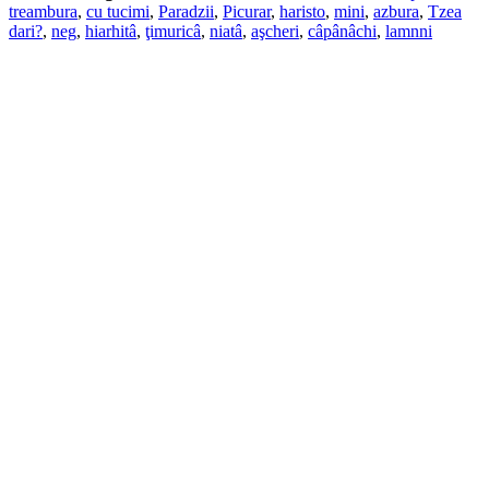
treambura
,
cu tucimi
,
Paradzii
,
Picurar
,
haristo
,
mini
,
azbura
,
Tzea
dari?
,
neg
,
hiarhitâ
,
ţimuricâ
,
niatâ
,
aşcheri
,
câpânâchi
,
lamnni