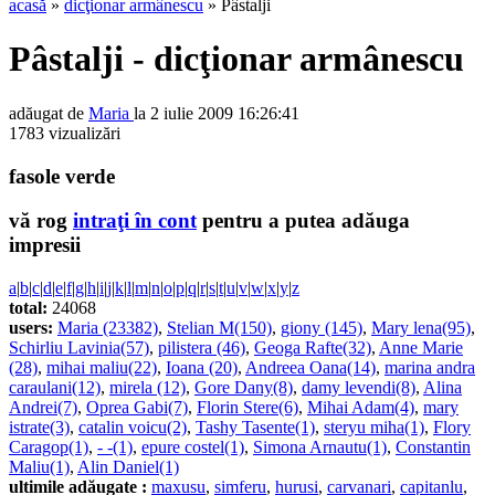
acasă
»
dicţionar armânescu
» Pâstalji
Pâstalji - dicţionar armânescu
adăugat de
Maria
la 2 iulie 2009 16:26:41
1783 vizualizări
fasole verde
vă rog
intraţi în cont
pentru a putea adăuga
impresii
a
|
b
|
c
|
d
|
e
|
f
|
g
|
h
|
i
|
j
|
k
|
l
|
m
|
n
|
o
|
p
|
q
|
r
|
s
|
t
|
u
|
v
|
w
|
x
|
y
|
z
total:
24068
users:
Maria (23382)
,
Stelian M(150)
,
giony (145)
,
Mary lena(95)
,
Schirliu Lavinia(57)
,
pilistera (46)
,
Geoga Rafte(32)
,
Anne Marie
(28)
,
mihai maliu(22)
,
Ioana (20)
,
Andreea Oana(14)
,
marina andra
caraulani(12)
,
mirela (12)
,
Gore Dany(8)
,
damy levendi(8)
,
Alina
Andrei(7)
,
Oprea Gabi(7)
,
Florin Stere(6)
,
Mihai Adam(4)
,
mary
istrate(3)
,
catalin voicu(2)
,
Tashy Tasente(1)
,
steryu miha(1)
,
Flory
Caragop(1)
,
- -(1)
,
epure costel(1)
,
Simona Arnautu(1)
,
Constantin
Maliu(1)
,
Alin Daniel(1)
ultimile adăugate :
maxusu
,
simferu
,
hurusi
,
carvanari
,
capitanlu
,