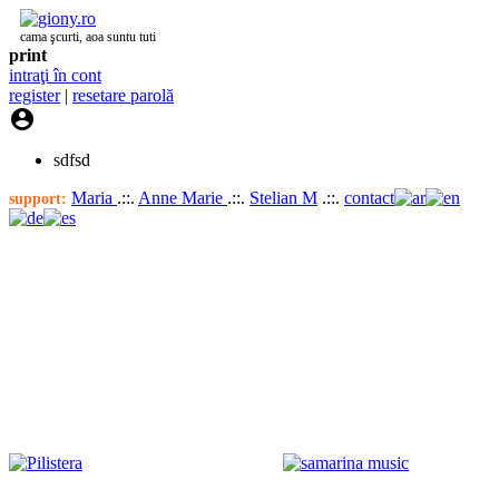
cama şcurti, aoa suntu tuti
print
intraţi în cont
register
|
resetare parolă

sdfsd
Maria
.::.
Anne Marie
.::.
Stelian M
.::.
contact
support: