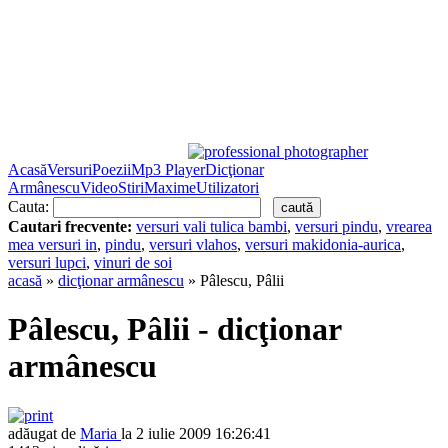
Acasă
Versuri
Poezii
Mp3 Player
Dicţionar
Armânescu
Video
Stiri
Maxime
Utilizatori
Cauta:
Cautari frecvente:
versuri vali tulica bambi
,
versuri pindu
,
vrearea
mea versuri in
,
pindu
,
versuri vlahos
,
versuri makidonia-aurica
,
versuri lupci
,
vinuri de soi
acasă
»
dicţionar armânescu
» Pâlescu, Pâlii
Pâlescu, Pâlii - dicţionar
armânescu
adăugat de
Maria
la 2 iulie 2009 16:26:41