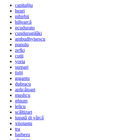
capitaljiu
heari
nibirbii
hiljearcâ
ncuduratu
cunduragilâki
ambudhyisescu
pupulu
zefki
cutii
yoria
surpari
folji
gigantu
dubracu
aplicâtoari
mushcu
ghium
lelicu
scâltizari
lupatâ di vârcâ
xisoiastu
tra
barberu