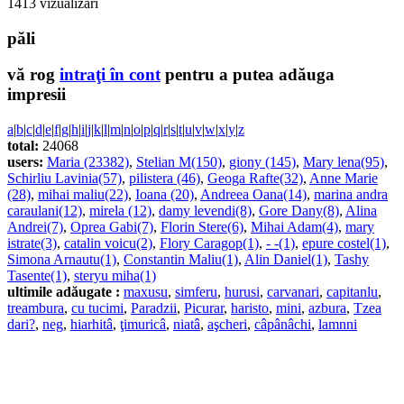
1413 vizualizări
păli
vă rog
intraţi în cont
pentru a putea adăuga
impresii
a
|
b
|
c
|
d
|
e
|
f
|
g
|
h
|
i
|
j
|
k
|
l
|
m
|
n
|
o
|
p
|
q
|
r
|
s
|
t
|
u
|
v
|
w
|
x
|
y
|
z
total:
24068
users:
Maria (23382)
,
Stelian M(150)
,
giony (145)
,
Mary lena(95)
,
Schirliu Lavinia(57)
,
pilistera (46)
,
Geoga Rafte(32)
,
Anne Marie
(28)
,
mihai maliu(22)
,
Ioana (20)
,
Andreea Oana(14)
,
marina andra
caraulani(12)
,
mirela (12)
,
damy levendi(8)
,
Gore Dany(8)
,
Alina
Andrei(7)
,
Oprea Gabi(7)
,
Florin Stere(6)
,
Mihai Adam(4)
,
mary
istrate(3)
,
catalin voicu(2)
,
Flory Caragop(1)
,
- -(1)
,
epure costel(1)
,
Simona Arnautu(1)
,
Constantin Maliu(1)
,
Alin Daniel(1)
,
Tashy
Tasente(1)
,
steryu miha(1)
ultimile adăugate :
maxusu
,
simferu
,
hurusi
,
carvanari
,
capitanlu
,
treambura
,
cu tucimi
,
Paradzii
,
Picurar
,
haristo
,
mini
,
azbura
,
Tzea
dari?
,
neg
,
hiarhitâ
,
ţimuricâ
,
niatâ
,
aşcheri
,
câpânâchi
,
lamnni