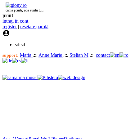
cama şcurti, aoa suntu tuti
print
intraţi în cont
register
|
resetare parolă

sdfsd
Maria
.::.
Anne Marie
.::.
Stelian M
.::.
contact
support:
Acasă
Versuri
Poezii
Mp3 Player
Dicţionar