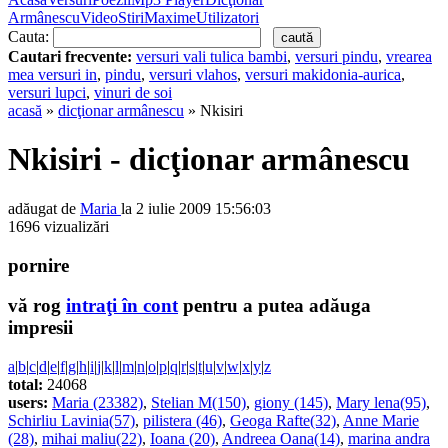
Armânescu
Video
Stiri
Maxime
Utilizatori
Cauta:
Cautari frecvente:
versuri vali tulica bambi
,
versuri pindu
,
vrearea
mea versuri in
,
pindu
,
versuri vlahos
,
versuri makidonia-aurica
,
versuri lupci
,
vinuri de soi
acasă
»
dicţionar armânescu
» Nkisiri
Nkisiri - dicţionar armânescu
adăugat de
Maria
la 2 iulie 2009 15:56:03
1696 vizualizări
pornire
vă rog
intraţi în cont
pentru a putea adăuga
impresii
a
|
b
|
c
|
d
|
e
|
f
|
g
|
h
|
i
|
j
|
k
|
l
|
m
|
n
|
o
|
p
|
q
|
r
|
s
|
t
|
u
|
v
|
w
|
x
|
y
|
z
total:
24068
users:
Maria (23382)
,
Stelian M(150)
,
giony (145)
,
Mary lena(95)
,
Schirliu Lavinia(57)
,
pilistera (46)
,
Geoga Rafte(32)
,
Anne Marie
(28)
,
mihai maliu(22)
,
Ioana (20)
,
Andreea Oana(14)
,
marina andra