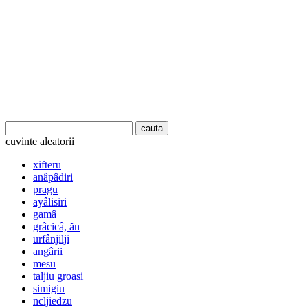
cuvinte aleatorii
xifteru
anâpâdiri
pragu
ayâlisiri
gamâ
grâcicâ, ăn
urfânjilji
angârii
mesu
taljiu groasi
simigiu
ncljiedzu