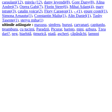
caraulani(12)
,
mirela (12)
,
damy levendi(8)
,
Gore Dany(8)
,
Alina
Andrei(7)
,
Oprea Gabi(7)
,
Florin Stere(6)
,
Mihai Adam(4)
,
mary
istrate(3)
,
catalin voicu(2)
,
Flory Caragop(1)
,
- -(1)
,
epure costel(1)
,
Simona Arnautu(1)
,
Constantin Maliu(1)
,
Alin Daniel(1)
,
Tashy
Tasente(1)
,
steryu miha(1)
ultimile adăugate :
maxusu
,
simferu
,
hurusi
,
carvanari
,
capitanlu
,
treambura
,
cu tucimi
,
Paradzii
,
Picurar
,
haristo
,
mini
,
azbura
,
Tzea
dari?
,
neg
,
hiarhitâ
,
ţimuricâ
,
niatâ
,
aşcheri
,
câpânâchi
,
lamnni