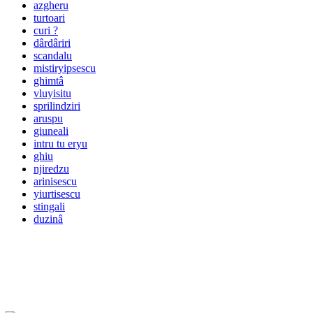
azgheru
turtoari
curi ?
dârdâriri
scandalu
mistiryipsescu
ghimtâ
vluyisitu
sprilindziri
aruspu
giuneali
intru tu eryu
ghiu
njiredzu
arinisescu
yiurtisescu
stingali
duzinâ