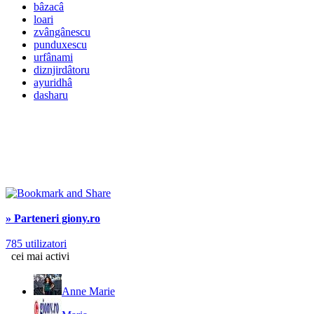
bâzacâ
loari
zvângânescu
punduxescu
urfânami
diznjirdâtoru
ayuridhâ
dasharu
» Parteneri giony.ro
785 utilizatori
cei mai activi
Anne Marie