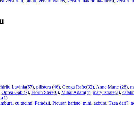
ea versuri in
,
pindu
,
versuri vlahos
,
versuri makidonia-aurica
,
versuri l
cu
hirliu Lavinia(57)
,
pilistera (46)
,
Geoga Rafte(32)
,
Anne Marie (28)
,
m
,
Oprea Gabi(7)
,
Florin Stere(6)
,
Mihai Adam(4)
,
mary istrate(3)
,
catali
 -(1)
ambura
,
cu tucimi
,
Paradzii
,
Picurar
,
haristo
,
mini
,
azbura
,
Tzea dari?
,
n