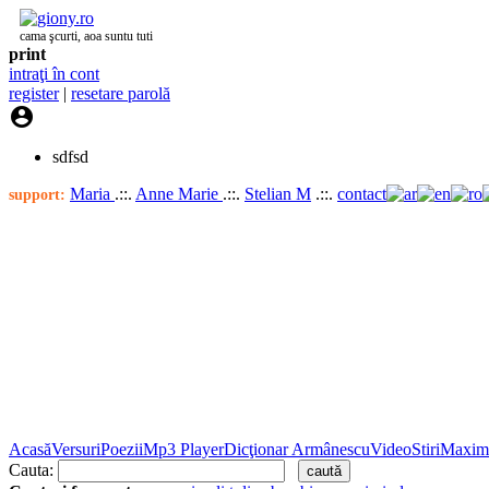
cama şcurti, aoa suntu tuti
print
intraţi în cont
register
|
resetare parolă

sdfsd
Maria
.::.
Anne Marie
.::.
Stelian M
.::.
contact
support:
Acasă
Versuri
Poezii
Mp3 Player
Dicţionar Armânescu
Video
Stiri
Maxim
Cauta: