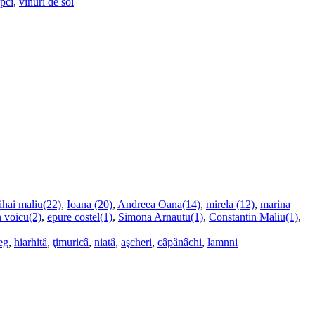
upci
,
vinuri de soi
ihai maliu(22)
,
Ioana (20)
,
Andreea Oana(14)
,
mirela (12)
,
marina
n voicu(2)
,
epure costel(1)
,
Simona Arnautu(1)
,
Constantin Maliu(1)
,
eg
,
hiarhitâ
,
ţimuricâ
,
niatâ
,
aşcheri
,
câpânâchi
,
lamnni