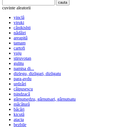
cuvinte aleatorii
yinclâ
viruki
cânikishti
nâdâiri
areapitâ
tamam
cartofi
vuju
stiruvotan
gulitu
namisa di...
dizlegu, dizligari, dizligatu
para-avdu
urdzâri
câipusescu
tsindzacâ
gârnutsedzu, gârnutsari, gârnutsatu
mâcâturâ
bâcâri
kicutâ
atacta
bezbile