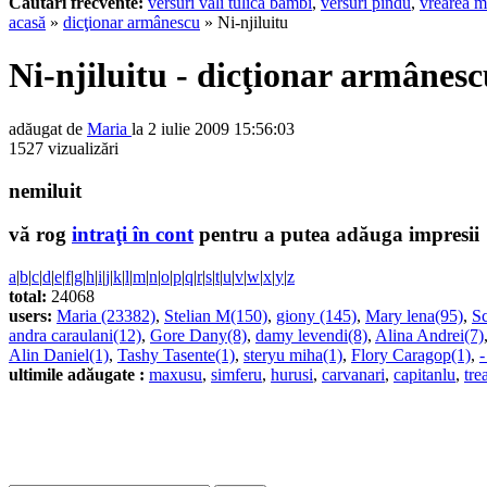
Cautari frecvente:
versuri vali tulica bambi
,
versuri pindu
,
vrearea m
acasă
»
dicţionar armânescu
» Ni-njiluitu
Ni-njiluitu - dicţionar armânes
adăugat de
Maria
la 2 iulie 2009 15:56:03
1527 vizualizări
nemiluit
vă rog
intraţi în cont
pentru a putea adăuga impresii
a
|
b
|
c
|
d
|
e
|
f
|
g
|
h
|
i
|
j
|
k
|
l
|
m
|
n
|
o
|
p
|
q
|
r
|
s
|
t
|
u
|
v
|
w
|
x
|
y
|
z
total:
24068
users:
Maria (23382)
,
Stelian M(150)
,
giony (145)
,
Mary lena(95)
,
Sc
andra caraulani(12)
,
Gore Dany(8)
,
damy levendi(8)
,
Alina Andrei(7)
Alin Daniel(1)
,
Tashy Tasente(1)
,
steryu miha(1)
,
Flory Caragop(1)
,
-
ultimile adăugate :
maxusu
,
simferu
,
hurusi
,
carvanari
,
capitanlu
,
tre