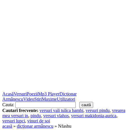
Acasă
Versuri
Poezii
Mp3 Player
Dicţionar
Armânescu
Video
Stiri
Maxime
Utilizatori
Cauta:
Cautari frecvente:
versuri vali tulica bambi
,
versuri pindu
,
vrearea
mea versuri in
,
pindu
,
versuri vlahos
,
versuri makidonia-aurica
,
versuri lupci
,
vinuri de soi
acasă
»
dicţionar armânescu
» Nfashu