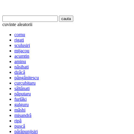
cuvinte aleatorii
cornu
rigati
sculusiri
mijacou
acumtin
aminu
nâsihati
dzâcâ
pângânitescu
curcubitaru
sâltânati
pâputaru
furlâki
galguru
mâshi
misandrâ
ripâ
puscâ
pârâpunjisiri