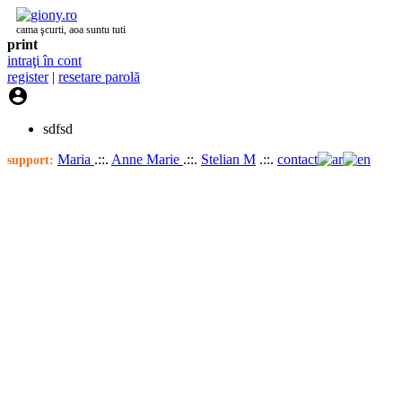
cama şcurti, aoa suntu tuti
print
intraţi în cont
register
|
resetare parolă

sdfsd
Maria
.::.
Anne Marie
.::.
Stelian M
.::.
contact
support: