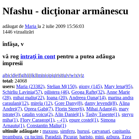
Nfashu - dicţionar armânescu
adăugat de
Maria
la 2 iulie 2009 15:56:03
1446 vizualizări
înfăşa, v
vă rog
intraţi în cont
pentru a putea adăuga
impresii
a
|
b
|
c
|
d
|
e
|
f
|
g
|
h
|
i
|
j
|
k
|
l
|
m
|
n
|
o
|
p
|
q
|
r
|
s
|
t
|
u
|
v
|
w
|
x
|
y
|
z
total:
24068
users:
Maria (23382)
,
Stelian M(150)
,
giony (145)
,
Mary lena(95)
,
Schirliu Lavinia(57)
,
pilistera (46)
,
Geoga Rafte(32)
,
Anne Marie
(28)
,
mihai maliu(22)
,
Ioana (20)
,
Andreea Oana(14)
,
marina andra
caraulani(12)
,
mirela (12)
,
Gore Dany(8)
,
damy levendi(8)
,
Alina
Andrei(7)
,
Oprea Gabi(7)
,
Florin Stere(6)
,
Mihai Adam(4)
,
mary
istrate(3)
,
catalin voicu(2)
,
Alin Daniel(1)
,
Tashy Tasente(1)
,
steryu
miha(1)
,
Flory Caragop(1)
,
- -(1)
,
epure costel(1)
,
Simona
Arnautu(1)
,
Constantin Maliu(1)
ultimile adăugate :
maxusu
,
simferu
,
hurusi
,
carvanari
,
capitanlu
,
treambura
,
cu tucimi
,
Paradzii
,
Picurar
,
haristo
,
mini
,
azbura
,
Tzea