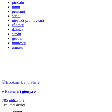
piridatu
nunu
prunami
scritu
njeadzâ-prumuvearâ
zâhmeti
dzinicâ
strofu
geadei
mutrescu
armasu
» Parteneri giony.ro
785 utilizatori
cei mai activi