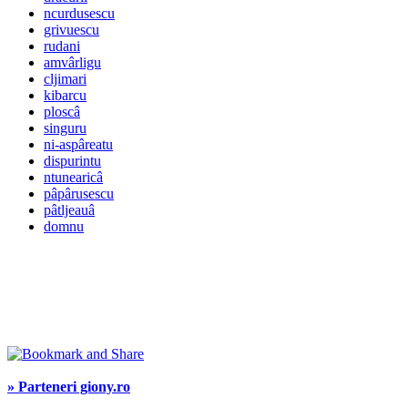
ncurdusescu
grivuescu
rudani
amvârligu
cljimari
kibarcu
ploscâ
singuru
ni-aspâreatu
dispurintu
ntunearicâ
pâpârusescu
pâtljeauâ
domnu
» Parteneri giony.ro