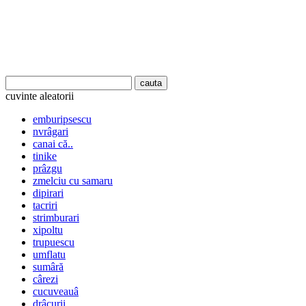
cuvinte aleatorii
emburipsescu
nvrâgari
canai că..
tinike
prâzgu
zmelciu cu samaru
dipirari
tacriri
strimburari
xipoltu
trupuescu
umflatu
sumâră
cârezi
cucuveauâ
drâcurii