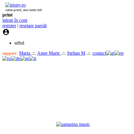
cama şcurti, aoa suntu tuti
print
intraţi în cont
register
|
resetare parolă

sdfsd
Maria
.::.
Anne Marie
.::.
Stelian M
.::.
contact
support: