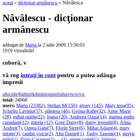
acasă
»
dicţionar armânescu
» Nâvâlescu
Nâvâlescu - dicţionar
armânescu
adăugat de
Maria
la 2 iulie 2009 15:56:03
1919 vizualizări
coborâ, v
vă rog
intraţi în cont
pentru a putea adăuga
impresii
a
|
b
|
c
|
d
|
e
|
f
|
g
|
h
|
i
|
j
|
k
|
l
|
m
|
n
|
o
|
p
|
q
|
r
|
s
|
t
|
u
|
v
|
w
|
x
|
y
|
z
total:
24068
users:
Maria (23382)
,
Stelian M(150)
,
giony (145)
,
Mary lena(95)
,
Schirliu Lavinia(57)
,
pilistera (46)
,
Geoga Rafte(32)
,
Anne Marie
(28)
,
mihai maliu(22)
,
Ioana (20)
,
Andreea Oana(14)
,
marina andra
caraulani(12)
,
mirela (12)
,
Gore Dany(8)
,
damy levendi(8)
,
Alina
Andrei(7)
,
Oprea Gabi(7)
,
Florin Stere(6)
,
Mihai Adam(4)
,
mary
istrate(3)
,
catalin voicu(2)
,
Alin Daniel(1)
,
Tashy Tasente(1)
,
steryu
miha(1)
,
Flory Caragop(1)
,
- -(1)
,
epure costel(1)
,
Simona