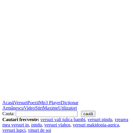
Acasă
Versuri
Poezii
Mp3 Player
Dicţionar
Armânescu
Video
Stiri
Maxime
Utilizatori
Cauta:
Cautari frecvente:
versuri vali tulica bambi
,
versuri pindu
,
vrearea
mea versuri in
,
pindu
,
versuri vlahos
,
versuri makidonia-aurica
,
versuri lupci
,
vinuri de soi