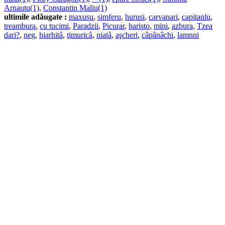
Arnautu(1)
,
Constantin Maliu(1)
ultimile adăugate :
maxusu
,
simferu
,
hurusi
,
carvanari
,
capitanlu
,
treambura
,
cu tucimi
,
Paradzii
,
Picurar
,
haristo
,
mini
,
azbura
,
Tzea
dari?
,
neg
,
hiarhitâ
,
ţimuricâ
,
niatâ
,
aşcheri
,
câpânâchi
,
lamnni