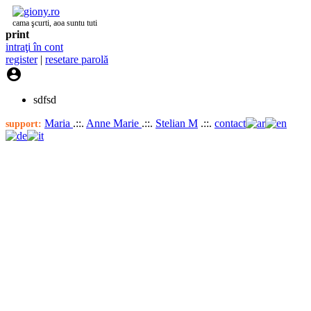
cama şcurti, aoa suntu tuti
print
intraţi în cont
register
|
resetare parolă

sdfsd
Maria
.::.
Anne Marie
.::.
Stelian M
.::.
contact
support: