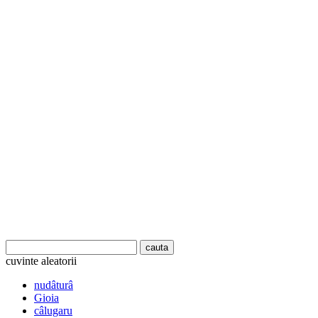
cuvinte aleatorii
nudâturâ
Gioia
câlugaru