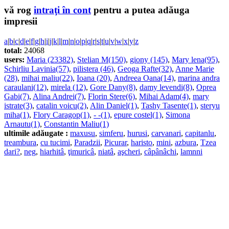
vă rog
intraţi în cont
pentru a putea adăuga
impresii
a
|
b
|
c
|
d
|
e
|
f
|
g
|
h
|
i
|
j
|
k
|
l
|
m
|
n
|
o
|
p
|
q
|
r
|
s
|
t
|
u
|
v
|
w
|
x
|
y
|
z
total:
24068
users:
Maria (23382)
,
Stelian M(150)
,
giony (145)
,
Mary lena(95)
,
Schirliu Lavinia(57)
,
pilistera (46)
,
Geoga Rafte(32)
,
Anne Marie
(28)
,
mihai maliu(22)
,
Ioana (20)
,
Andreea Oana(14)
,
marina andra
caraulani(12)
,
mirela (12)
,
Gore Dany(8)
,
damy levendi(8)
,
Oprea
Gabi(7)
,
Alina Andrei(7)
,
Florin Stere(6)
,
Mihai Adam(4)
,
mary
istrate(3)
,
catalin voicu(2)
,
Alin Daniel(1)
,
Tashy Tasente(1)
,
steryu
miha(1)
,
Flory Caragop(1)
,
- -(1)
,
epure costel(1)
,
Simona
Arnautu(1)
,
Constantin Maliu(1)
ultimile adăugate :
maxusu
,
simferu
,
hurusi
,
carvanari
,
capitanlu
,
treambura
,
cu tucimi
,
Paradzii
,
Picurar
,
haristo
,
mini
,
azbura
,
Tzea
dari?
,
neg
,
hiarhitâ
,
ţimuricâ
,
niatâ
,
aşcheri
,
câpânâchi
,
lamnni