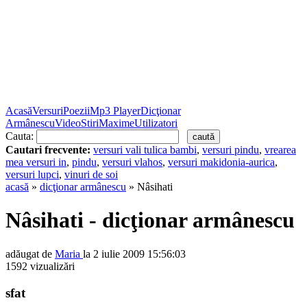
Acasă
Versuri
Poezii
Mp3 Player
Dicţionar
Armânescu
Video
Stiri
Maxime
Utilizatori
Cauta:
Cautari frecvente:
versuri vali tulica bambi
,
versuri pindu
,
vrearea
mea versuri in
,
pindu
,
versuri vlahos
,
versuri makidonia-aurica
,
versuri lupci
,
vinuri de soi
acasă
»
dicţionar armânescu
» Nâsihati
Nâsihati - dicţionar armânescu
adăugat de
Maria
la 2 iulie 2009 15:56:03
1592 vizualizări
sfat