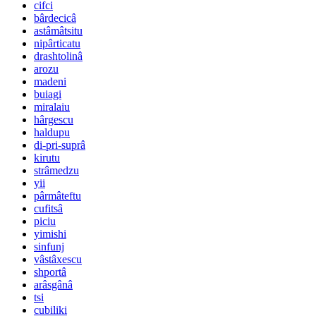
cifci
bârdecicâ
astâmâtsitu
nipârticatu
drashtolinâ
arozu
madeni
buiagi
miralaiu
hârgescu
haldupu
di-pri-suprâ
kirutu
strâmedzu
yii
pârmâteftu
cufitsâ
piciu
yimishi
sinfunj
vâstâxescu
shportâ
arâsgânâ
tsi
cubiliki