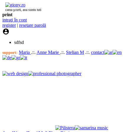
cama şcurti, aoa suntu tuti
print
intraţi în cont
register
|
resetare parolă

sdfsd
Maria
.::.
Anne Marie
.::.
Stelian M
.::.
contact
support: