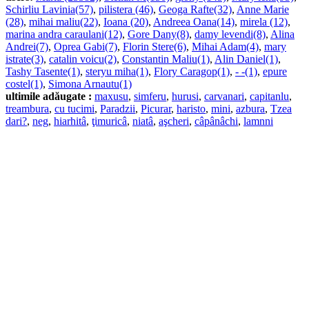
Schirliu Lavinia(57)
,
pilistera (46)
,
Geoga Rafte(32)
,
Anne Marie
(28)
,
mihai maliu(22)
,
Ioana (20)
,
Andreea Oana(14)
,
mirela (12)
,
marina andra caraulani(12)
,
Gore Dany(8)
,
damy levendi(8)
,
Alina
Andrei(7)
,
Oprea Gabi(7)
,
Florin Stere(6)
,
Mihai Adam(4)
,
mary
istrate(3)
,
catalin voicu(2)
,
Constantin Maliu(1)
,
Alin Daniel(1)
,
Tashy Tasente(1)
,
steryu miha(1)
,
Flory Caragop(1)
,
- -(1)
,
epure
costel(1)
,
Simona Arnautu(1)
ultimile adăugate :
maxusu
,
simferu
,
hurusi
,
carvanari
,
capitanlu
,
treambura
,
cu tucimi
,
Paradzii
,
Picurar
,
haristo
,
mini
,
azbura
,
Tzea
dari?
,
neg
,
hiarhitâ
,
ţimuricâ
,
niatâ
,
aşcheri
,
câpânâchi
,
lamnni