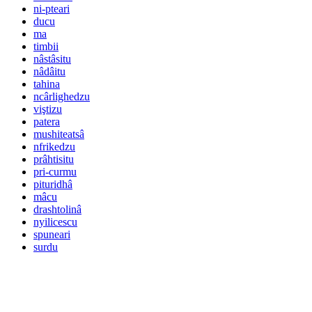
ni-pteari
ducu
ma
timbii
nâstâsitu
nâdâitu
tahina
ncârlighedzu
viştizu
patera
mushiteatsâ
nfrikedzu
prâhtisitu
pri-curmu
pituridhâ
mâcu
drashtolinâ
nyilicescu
spuneari
surdu