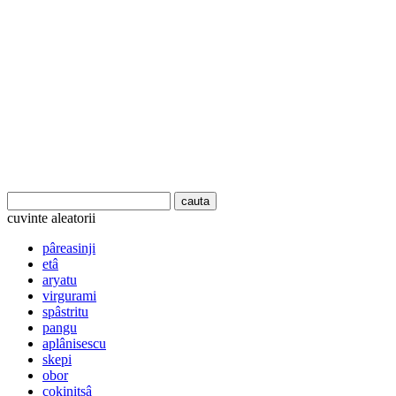
cuvinte aleatorii
pâreasinji
etâ
aryatu
virgurami
spâstritu
pangu
aplânisescu
skepi
obor
cokinitsâ