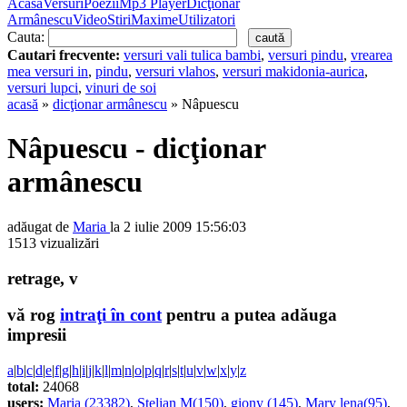
Acasă
Versuri
Poezii
Mp3 Player
Dicţionar
Armânescu
Video
Stiri
Maxime
Utilizatori
Cauta:
Cautari frecvente:
versuri vali tulica bambi
,
versuri pindu
,
vrearea
mea versuri in
,
pindu
,
versuri vlahos
,
versuri makidonia-aurica
,
versuri lupci
,
vinuri de soi
acasă
»
dicţionar armânescu
» Nâpuescu
Nâpuescu - dicţionar
armânescu
adăugat de
Maria
la 2 iulie 2009 15:56:03
1513 vizualizări
retrage, v
vă rog
intraţi în cont
pentru a putea adăuga
impresii
a
|
b
|
c
|
d
|
e
|
f
|
g
|
h
|
i
|
j
|
k
|
l
|
m
|
n
|
o
|
p
|
q
|
r
|
s
|
t
|
u
|
v
|
w
|
x
|
y
|
z
total:
24068
users:
Maria (23382)
,
Stelian M(150)
,
giony (145)
,
Mary lena(95)
,