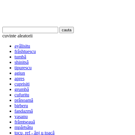
cuvinte aleatorii
ayâlisitu
frâshtuescu
tumbâ
shinitsâ
tipurescu
agiun
apres
cuprisiti
grumbâ
cufuritu
prânoamâ
birberu
fandazmâ
vasanu
frâmtseauâ
mpârtsâtu
tocu, ref - ânj u toacâ