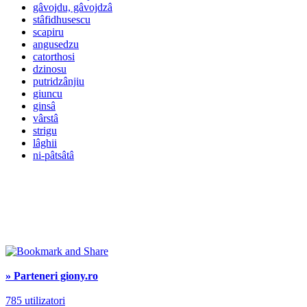
gâvojdu, gâvojdzâ
stâfidhusescu
scapiru
angusedzu
catorthosi
dzinosu
putridzânjiu
giuncu
ginsâ
vârstâ
strigu
lâghii
ni-pâtsâtâ
» Parteneri giony.ro
785 utilizatori