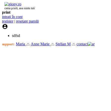
cama şcurti, aoa suntu tuti
print
intraţi în cont
register
|
resetare parolă

sdfsd
Maria
.::.
Anne Marie
.::.
Stelian M
.::.
contact
support: