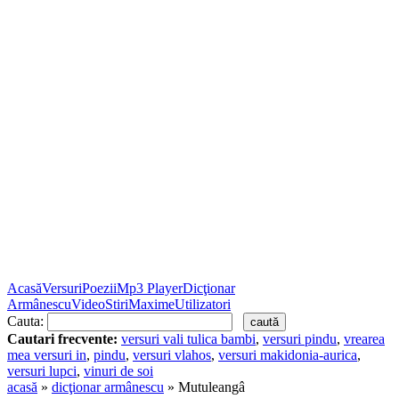
Acasă
Versuri
Poezii
Mp3 Player
Dicţionar
Armânescu
Video
Stiri
Maxime
Utilizatori
Cauta:
Cautari frecvente:
versuri vali tulica bambi
,
versuri pindu
,
vrearea
mea versuri in
,
pindu
,
versuri vlahos
,
versuri makidonia-aurica
,
versuri lupci
,
vinuri de soi
acasă
»
dicţionar armânescu
» Mutuleangâ