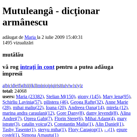
Mutuleangâ - dicţionar
armânescu
adăugat de
Maria
la 2 iulie 2009 15:40:31
1495 vizualizări
mutălău
vă rog
intraţi în cont
pentru a putea adăuga
impresii
a
|
b
|
c
|
d
|
e
|
f
|
g
|
h
|
i
|
j
|
k
|
l
|
m
|
n
|
o
|
p
|
q
|
r
|
s
|
t
|
u
|
v
|
w
|
x
|
y
|
z
total:
24068
users:
Maria (23382)
,
Stelian M(150)
,
giony (145)
,
Mary lena(95)
,
Schirliu Lavinia(57)
,
pilistera (46)
,
Geoga Rafte(32)
,
Anne Marie
(28)
,
mihai maliu(22)
,
Ioana (20)
,
Andreea Oana(14)
,
mirela (12)
,
marina andra caraulani(12)
,
Gore Dany(8)
,
damy levendi(8)
,
Alina
Andrei(7)
,
Oprea Gabi(7)
,
Florin Stere(6)
,
Mihai Adam(4)
,
mary
istrate(3)
,
catalin voicu(2)
,
Constantin Maliu(1)
,
Alin Daniel(1)
,
Tashy Tasente(1)
,
steryu miha(1)
,
Flory Caragop(1)
,
- -(1)
,
epure
costel(1)
,
Simona Arnautu(1)