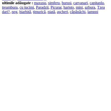
ultimile adăugate :
maxusu
,
simferu
,
hurusi
,
carvanari
,
capitanlu
,
treambura
,
cu tucimi
,
Paradzii
,
Picurar
,
haristo
,
mini
,
azbura
,
Tzea
dari?
,
neg
,
hiarhitâ
,
ţimuricâ
,
niatâ
,
aşcheri
,
câpânâchi
,
lamnni