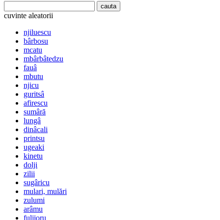
cuvinte aleatorii
njiluescu
bârbosu
mcatu
mbârbâtedzu
fauâ
mbutu
njicu
guritsâ
afirescu
sumâră
lungâ
dinâcali
printsu
ugeaki
kinetu
dolji
zilii
sugâricu
mulari, mulări
zulumi
arâmu
fuljioru