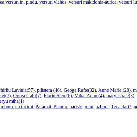
ea versuri in
,
pindu
,
versuri vlahos
,
versuri makidonia-aurica
,
versuri l
hirliu Lavinia(57)
,
pilistera (46)
,
Geoga Rafte(32)
,
Anne Marie (28)
,
m
rei(7)
,
Oprea Gabi(7)
,
Florin Stere(6)
,
Mihai Adam(4)
,
mary istrate(3)
,
teryu miha(1)
ambura
,
cu tucimi
,
Paradzii
,
Picurar
,
haristo
,
mini
,
azbura
,
Tzea dari?
,
n