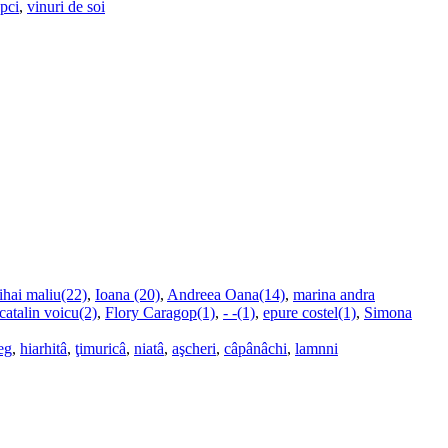
upci
,
vinuri de soi
ihai maliu(22)
,
Ioana (20)
,
Andreea Oana(14)
,
marina andra
catalin voicu(2)
,
Flory Caragop(1)
,
- -(1)
,
epure costel(1)
,
Simona
eg
,
hiarhitâ
,
ţimuricâ
,
niatâ
,
aşcheri
,
câpânâchi
,
lamnni