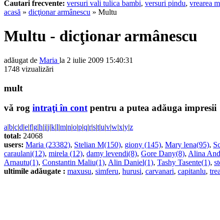
Cautari frecvente:
versuri vali tulica bambi
,
versuri pindu
,
vrearea m
acasă
»
dicţionar armânescu
» Multu
Multu - dicţionar armânescu
adăugat de
Maria
la 2 iulie 2009 15:40:31
1748 vizualizări
mult
vă rog
intraţi în cont
pentru a putea adăuga impresii
a
|
b
|
c
|
d
|
e
|
f
|
g
|
h
|
i
|
j
|
k
|
l
|
m
|
n
|
o
|
p
|
q
|
r
|
s
|
t
|
u
|
v
|
w
|
x
|
y
|
z
total:
24068
users:
Maria (23382)
,
Stelian M(150)
,
giony (145)
,
Mary lena(95)
,
Sc
caraulani(12)
,
mirela (12)
,
damy levendi(8)
,
Gore Dany(8)
,
Alina And
Arnautu(1)
,
Constantin Maliu(1)
,
Alin Daniel(1)
,
Tashy Tasente(1)
,
s
ultimile adăugate :
maxusu
,
simferu
,
hurusi
,
carvanari
,
capitanlu
,
tre