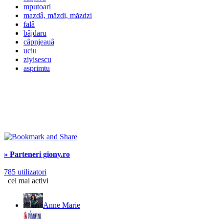
mputoari
mazdâ, măzdi, măzdzi
falâ
bâjdaru
câpnjeauâ
uciu
ziyisescu
asprimtu
» Parteneri giony.ro
785 utilizatori
cei mai activi
Anne Marie