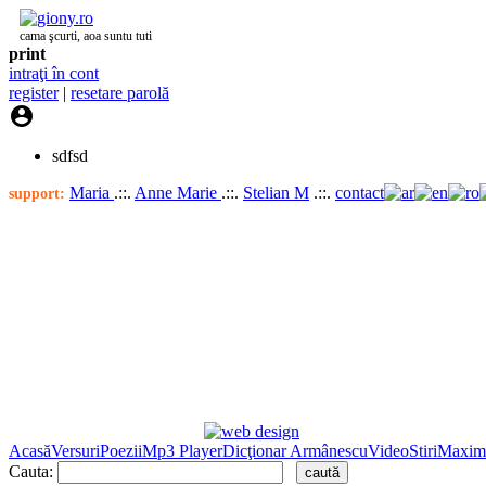
cama şcurti, aoa suntu tuti
print
intraţi în cont
register
|
resetare parolă

sdfsd
Maria
.::.
Anne Marie
.::.
Stelian M
.::.
contact
support:
Acasă
Versuri
Poezii
Mp3 Player
Dicţionar Armânescu
Video
Stiri
Maxim
Cauta: