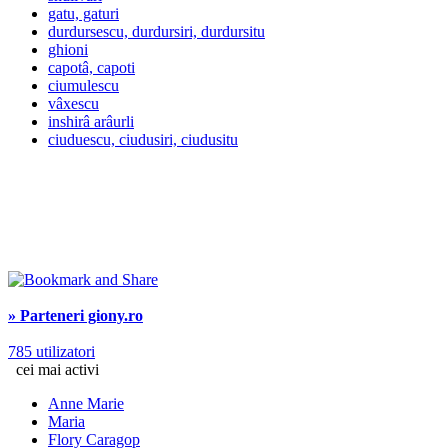
gatu, gaturi
durdursescu, durdursiri, durdursitu
ghioni
capotâ, capoti
ciumulescu
vâxescu
inshirâ arâurli
ciuduescu, ciudusiri, ciudusitu
» Parteneri giony.ro
785 utilizatori
cei mai activi
Anne Marie
Maria
Flory Caragop