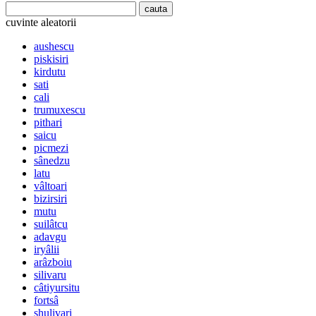
cuvinte aleatorii
aushescu
piskisiri
kirdutu
sati
cali
trumuxescu
pithari
saicu
picmezi
sânedzu
latu
vâltoari
bizirsiri
mutu
suilâtcu
adavgu
iryâlii
arâzboiu
silivaru
câtiyursitu
fortsâ
shulivari