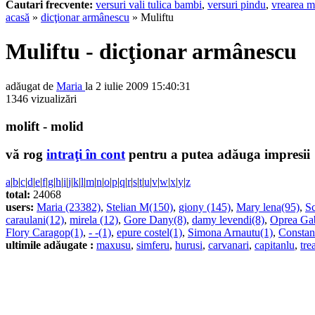
Cautari frecvente:
versuri vali tulica bambi
,
versuri pindu
,
vrearea m
acasă
»
dicţionar armânescu
» Muliftu
Muliftu - dicţionar armânescu
adăugat de
Maria
la 2 iulie 2009 15:40:31
1346 vizualizări
molift - molid
vă rog
intraţi în cont
pentru a putea adăuga impresii
a
|
b
|
c
|
d
|
e
|
f
|
g
|
h
|
i
|
j
|
k
|
l
|
m
|
n
|
o
|
p
|
q
|
r
|
s
|
t
|
u
|
v
|
w
|
x
|
y
|
z
total:
24068
users:
Maria (23382)
,
Stelian M(150)
,
giony (145)
,
Mary lena(95)
,
Sc
caraulani(12)
,
mirela (12)
,
Gore Dany(8)
,
damy levendi(8)
,
Oprea Gab
Flory Caragop(1)
,
- -(1)
,
epure costel(1)
,
Simona Arnautu(1)
,
Constan
ultimile adăugate :
maxusu
,
simferu
,
hurusi
,
carvanari
,
capitanlu
,
tre