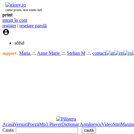
cama şcurti, aoa suntu tuti
print
intraţi în cont
register
|
resetare parolă

sdfsd
Maria
.::.
Anne Marie
.::.
Stelian M
.::.
contact
support:
Acasă
Versuri
Poezii
Mp3 Player
Dicţionar Armânescu
Video
Stiri
Maxim
Cauta: