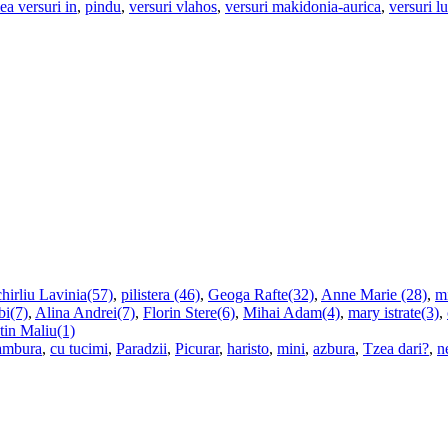
ea versuri in
,
pindu
,
versuri vlahos
,
versuri makidonia-aurica
,
versuri l
hirliu Lavinia(57)
,
pilistera (46)
,
Geoga Rafte(32)
,
Anne Marie (28)
,
m
i(7)
,
Alina Andrei(7)
,
Florin Stere(6)
,
Mihai Adam(4)
,
mary istrate(3)
,
tin Maliu(1)
ambura
,
cu tucimi
,
Paradzii
,
Picurar
,
haristo
,
mini
,
azbura
,
Tzea dari?
,
n