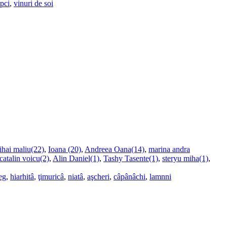
upci
,
vinuri de soi
ihai maliu(22)
,
Ioana (20)
,
Andreea Oana(14)
,
marina andra
catalin voicu(2)
,
Alin Daniel(1)
,
Tashy Tasente(1)
,
steryu miha(1)
,
eg
,
hiarhitâ
,
ţimuricâ
,
niatâ
,
aşcheri
,
câpânâchi
,
lamnni