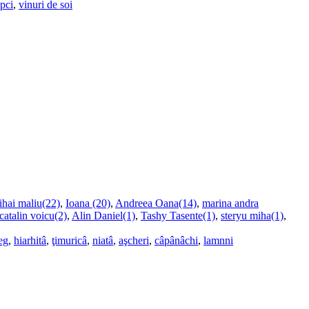
upci
,
vinuri de soi
ihai maliu(22)
,
Ioana (20)
,
Andreea Oana(14)
,
marina andra
catalin voicu(2)
,
Alin Daniel(1)
,
Tashy Tasente(1)
,
steryu miha(1)
,
eg
,
hiarhitâ
,
ţimuricâ
,
niatâ
,
aşcheri
,
câpânâchi
,
lamnni