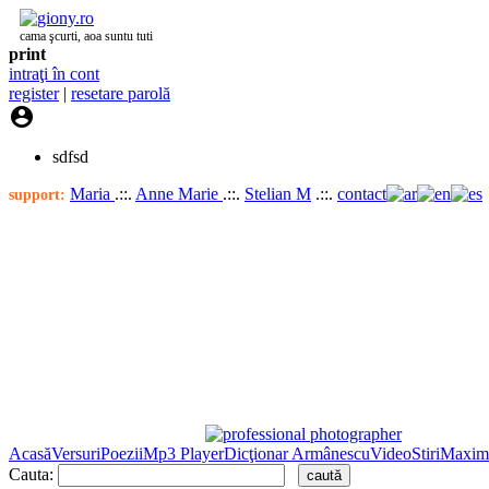
cama şcurti, aoa suntu tuti
print
intraţi în cont
register
|
resetare parolă

sdfsd
Maria
.::.
Anne Marie
.::.
Stelian M
.::.
contact
support:
Acasă
Versuri
Poezii
Mp3 Player
Dicţionar Armânescu
Video
Stiri
Maxim
Cauta: