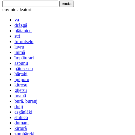
cuvinte aleatorii
va
drâzgâ
plâtanicu
stri
furnutselu
lavru
inimâ
împâturari
aspunu
pâtusescu
hârtaki
njiljioru
kitrosu
gljetsu
noauâ
bură, buranj
dolji
asgânlâki
stuhico
dumani
kirturâ
zumbâreki