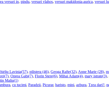
ea versuri in
,
pindu
,
versuri vlahos
,
versuri makidonia-aurica
,
versuri l
hirliu Lavinia(57)
,
pilistera (46)
,
Geoga Rafte(32)
,
Anne Marie (28)
,
m
rei(7)
,
Oprea Gabi(7)
,
Florin Stere(6)
,
Mihai Adam(4)
,
mary istrate(3)
,
tin Maliu(1)
ambura
,
cu tucimi
,
Paradzii
,
Picurar
,
haristo
,
mini
,
azbura
,
Tzea dari?
,
n