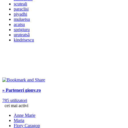
scuteali
paraclisi
piyadhi
muluetsu
acatsu
sprigiuru
uruteatsâ
kindrisescu
» Parteneri giony.ro
785 utilizatori
cei mai activi
Anne Marie
Maria
Flory Caragop