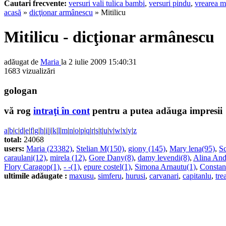
Cautari frecvente:
versuri vali tulica bambi
,
versuri pindu
,
vrearea m
acasă
»
dicţionar armânescu
» Mitilicu
Mitilicu - dicţionar armânescu
adăugat de
Maria
la 2 iulie 2009 15:40:31
1683 vizualizări
gologan
vă rog
intraţi în cont
pentru a putea adăuga impresii
a
|
b
|
c
|
d
|
e
|
f
|
g
|
h
|
i
|
j
|
k
|
l
|
m
|
n
|
o
|
p
|
q
|
r
|
s
|
t
|
u
|
v
|
w
|
x
|
y
|
z
total:
24068
users:
Maria (23382)
,
Stelian M(150)
,
giony (145)
,
Mary lena(95)
,
Sc
caraulani(12)
,
mirela (12)
,
Gore Dany(8)
,
damy levendi(8)
,
Alina And
Flory Caragop(1)
,
- -(1)
,
epure costel(1)
,
Simona Arnautu(1)
,
Constan
ultimile adăugate :
maxusu
,
simferu
,
hurusi
,
carvanari
,
capitanlu
,
tre