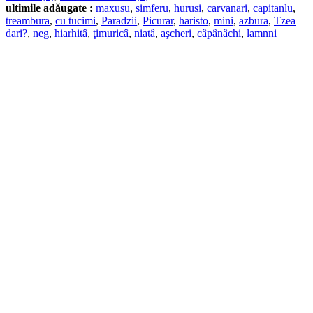
ultimile adăugate :
maxusu
,
simferu
,
hurusi
,
carvanari
,
capitanlu
,
treambura
,
cu tucimi
,
Paradzii
,
Picurar
,
haristo
,
mini
,
azbura
,
Tzea
dari?
,
neg
,
hiarhitâ
,
ţimuricâ
,
niatâ
,
aşcheri
,
câpânâchi
,
lamnni