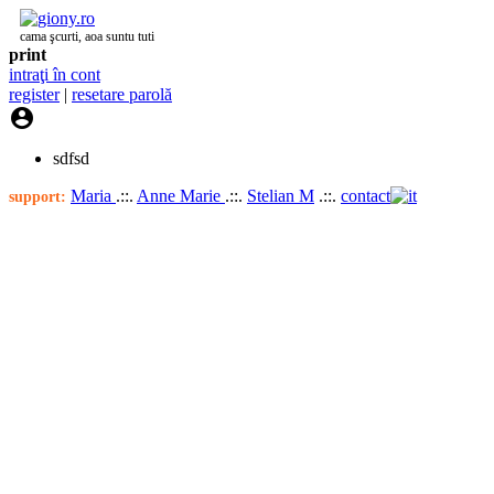
cama şcurti, aoa suntu tuti
print
intraţi în cont
register
|
resetare parolă

sdfsd
Maria
.::.
Anne Marie
.::.
Stelian M
.::.
contact
support: