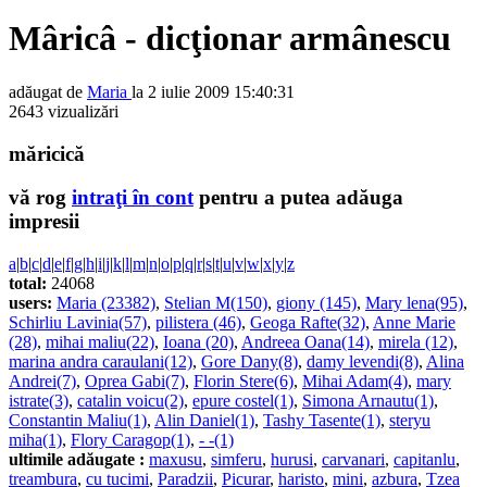
Mâricâ - dicţionar armânescu
adăugat de
Maria
la 2 iulie 2009 15:40:31
2643 vizualizări
măricică
vă rog
intraţi în cont
pentru a putea adăuga
impresii
a
|
b
|
c
|
d
|
e
|
f
|
g
|
h
|
i
|
j
|
k
|
l
|
m
|
n
|
o
|
p
|
q
|
r
|
s
|
t
|
u
|
v
|
w
|
x
|
y
|
z
total:
24068
users:
Maria (23382)
,
Stelian M(150)
,
giony (145)
,
Mary lena(95)
,
Schirliu Lavinia(57)
,
pilistera (46)
,
Geoga Rafte(32)
,
Anne Marie
(28)
,
mihai maliu(22)
,
Ioana (20)
,
Andreea Oana(14)
,
mirela (12)
,
marina andra caraulani(12)
,
Gore Dany(8)
,
damy levendi(8)
,
Alina
Andrei(7)
,
Oprea Gabi(7)
,
Florin Stere(6)
,
Mihai Adam(4)
,
mary
istrate(3)
,
catalin voicu(2)
,
epure costel(1)
,
Simona Arnautu(1)
,
Constantin Maliu(1)
,
Alin Daniel(1)
,
Tashy Tasente(1)
,
steryu
miha(1)
,
Flory Caragop(1)
,
- -(1)
ultimile adăugate :
maxusu
,
simferu
,
hurusi
,
carvanari
,
capitanlu
,
treambura
,
cu tucimi
,
Paradzii
,
Picurar
,
haristo
,
mini
,
azbura
,
Tzea