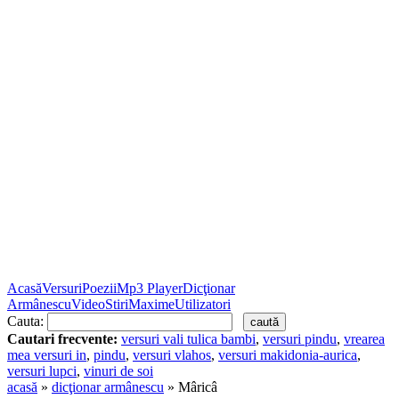
Acasă
Versuri
Poezii
Mp3 Player
Dicţionar
Armânescu
Video
Stiri
Maxime
Utilizatori
Cauta:
Cautari frecvente:
versuri vali tulica bambi
,
versuri pindu
,
vrearea
mea versuri in
,
pindu
,
versuri vlahos
,
versuri makidonia-aurica
,
versuri lupci
,
vinuri de soi
acasă
»
dicţionar armânescu
» Mâricâ