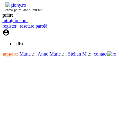
cama şcurti, aoa suntu tuti
print
intraţi în cont
register
|
resetare parolă

sdfsd
Maria
.::.
Anne Marie
.::.
Stelian M
.::.
contact
support: