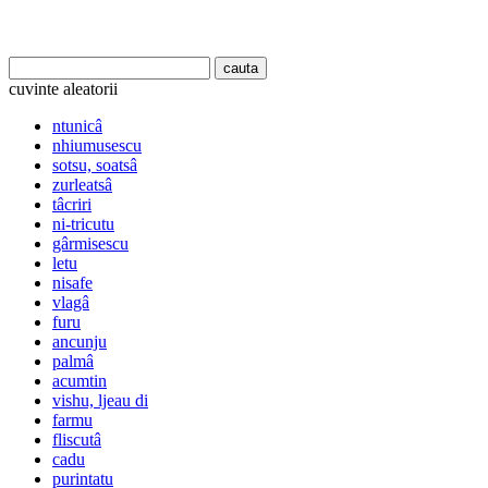
cuvinte aleatorii
ntunicâ
nhiumusescu
sotsu, soatsâ
zurleatsâ
tâcriri
ni-tricutu
gârmisescu
letu
nisafe
vlagâ
furu
ancunju
palmâ
acumtin
vishu, ljeau di
farmu
fliscutâ
cadu
purintatu