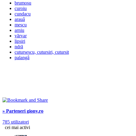
brumosu
curoiu
cundacu
arauâ
mescu
arniu
vãrvar
lipsiri
ndră
cutursescu, cutursiri, cutursit
palangâ
» Parteneri giony.ro
785 utilizatori
cei mai activi