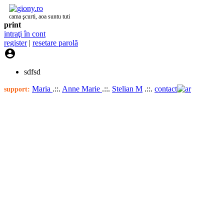
cama şcurti, aoa suntu tuti
print
intraţi în cont
register
|
resetare parolă

sdfsd
Maria
.::.
Anne Marie
.::.
Stelian M
.::.
contact
support: