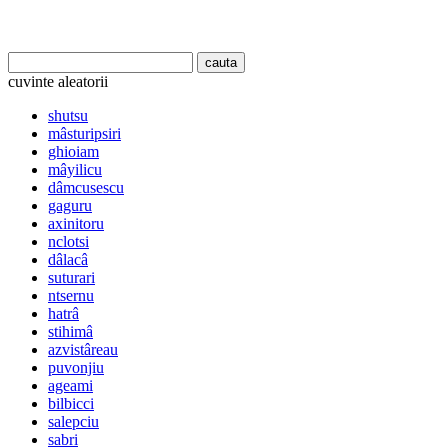
cuvinte aleatorii
shutsu
mâsturipsiri
ghioiam
mâyilicu
dâmcusescu
gaguru
axinitoru
nclotsi
dâlacâ
suturari
ntsernu
hatrâ
stihimâ
azvistâreau
puvonjiu
ageami
bilbicci
salepciu
sabri