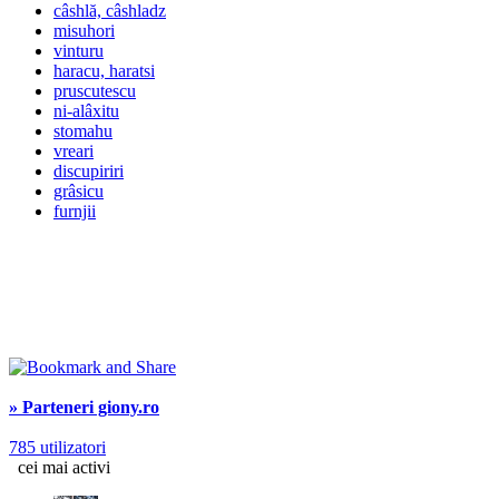
câshlă, câshladz
misuhori
vinturu
haracu, haratsi
pruscutescu
ni-alâxitu
stomahu
vreari
discupiriri
grâsicu
furnjii
» Parteneri giony.ro
785 utilizatori
cei mai activi