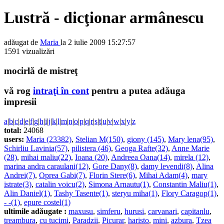
Lustră - dicţionar armânescu
adăugat de
Maria
la 2 iulie 2009 15:27:57
1591 vizualizări
mocirlă de mistreţ
vă rog
intraţi în cont
pentru a putea adăuga
impresii
a
|
b
|
c
|
d
|
e
|
f
|
g
|
h
|
i
|
j
|
k
|
l
|
m
|
n
|
o
|
p
|
q
|
r
|
s
|
t
|
u
|
v
|
w
|
x
|
y
|
z
total:
24068
users:
Maria (23382)
,
Stelian M(150)
,
giony (145)
,
Mary lena(95)
,
Schirliu Lavinia(57)
,
pilistera (46)
,
Geoga Rafte(32)
,
Anne Marie
(28)
,
mihai maliu(22)
,
Ioana (20)
,
Andreea Oana(14)
,
mirela (12)
,
marina andra caraulani(12)
,
Gore Dany(8)
,
damy levendi(8)
,
Alina
Andrei(7)
,
Oprea Gabi(7)
,
Florin Stere(6)
,
Mihai Adam(4)
,
mary
istrate(3)
,
catalin voicu(2)
,
Simona Arnautu(1)
,
Constantin Maliu(1)
,
Alin Daniel(1)
,
Tashy Tasente(1)
,
steryu miha(1)
,
Flory Caragop(1)
,
- -(1)
,
epure costel(1)
ultimile adăugate :
maxusu
,
simferu
,
hurusi
,
carvanari
,
capitanlu
,
treambura
,
cu tucimi
,
Paradzii
,
Picurar
,
haristo
,
mini
,
azbura
,
Tzea