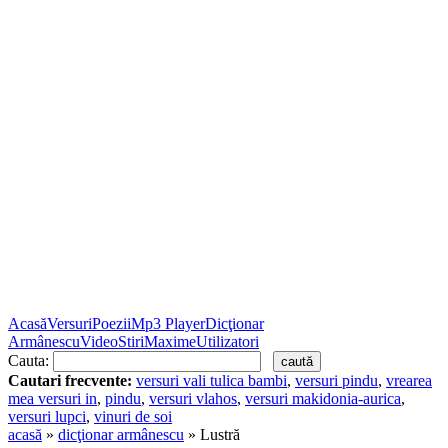
Acasă
Versuri
Poezii
Mp3 Player
Dicţionar
Armânescu
Video
Stiri
Maxime
Utilizatori
Cauta:
Cautari frecvente:
versuri vali tulica bambi
,
versuri pindu
,
vrearea
mea versuri in
,
pindu
,
versuri vlahos
,
versuri makidonia-aurica
,
versuri lupci
,
vinuri de soi
acasă
»
dicţionar armânescu
» Lustră