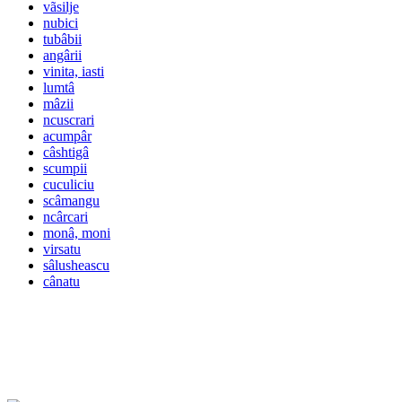
vãsilje
nubici
tubâbii
angârii
vinita, iasti
lumtâ
mâzii
ncuscrari
acumpâr
câshtigâ
scumpii
cuculiciu
scâmangu
ncârcari
monâ, moni
virsatu
sâlusheascu
cânatu