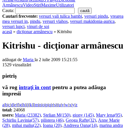
Armânescu
Video
Stiri
Maxime
Utilizatori
Cauta:
Cautari frecvente:
versuri vali tulica bambi
,
versuri pindu
,
vrearea
mea versuri in
,
pindu
,
versuri vlahos
,
versuri makidonia-aurica
,
versuri lupci
,
vinuri de soi
acasă
»
dicţionar armânescu
» Kitrishu
Kitrishu - dicţionar armânescu
adăugat de
Maria
la 2 iulie 2009 15:21:55
1529 vizualizări
pietriş
vă rog
intraţi în cont
pentru a putea adăuga
impresii
a
|
b
|
c
|
d
|
e
|
f
|
g
|
h
|
i
|
j
|
k
|
l
|
m
|
n
|
o
|
p
|
q
|
r
|
s
|
t
|
u
|
v
|
w
|
x
|
y
|
z
total:
24068
users:
Maria (23382)
,
Stelian M(150)
,
giony (145)
,
Mary lena(95)
,
Schirliu Lavinia(57)
,
pilistera (46)
,
Geoga Rafte(32)
,
Anne Marie
(28)
,
mihai maliu(22)
,
Ioana (20)
,
Andreea Oana(14)
,
marina andra