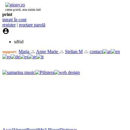
cama şcurti, aoa suntu tuti
print
intraţi în cont
register
|
resetare parolă

sdfsd
Maria
.::.
Anne Marie
.::.
Stelian M
.::.
contact
support:
Acasă
Versuri
Poezii
Mp3 Player
Dicţionar