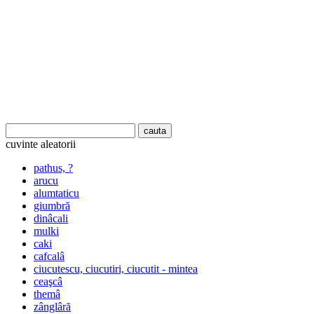
cuvinte aleatorii
pathus, ?
arucu
alumtaticu
giumbră
dinâcali
mulki
caki
cafcalâ
ciucutescu, ciucutiri, ciucutit - mintea
ceaşcâ
themâ
zânglâră