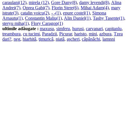
caraulani(12)
,
mirela (12)
,
Gore Dany(8)
,
damy levendi(8)
,
Alina
Andrei(7)
,
Oprea Gabi(7)
,
Florin Stere(6)
,
Mihai Adam(4)
,
mary
istrate(3)
,
catalin voicu(2)
,
- -(1)
,
epure costel(1)
,
Simona
Arnautu(1)
,
Constantin Maliu(1)
,
Alin Daniel(1)
,
Tashy Tasente(1)
,
steryu miha(1)
,
Flory Caragop(1)
ultimile adăugate :
maxusu
,
simferu
,
hurusi
,
carvanari
,
capitanlu
,
treambura
,
cu tucimi
,
Paradzii
,
Picurar
,
haristo
,
mini
,
azbura
,
Tzea
dari?
,
neg
,
hiarhitâ
,
ţimuricâ
,
niatâ
,
aşcheri
,
câpânâchi
,
lamnni