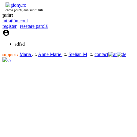
cama şcurti, aoa suntu tuti
print
intraţi în cont
register
|
resetare parolă

sdfsd
Maria
.::.
Anne Marie
.::.
Stelian M
.::.
contact
support: