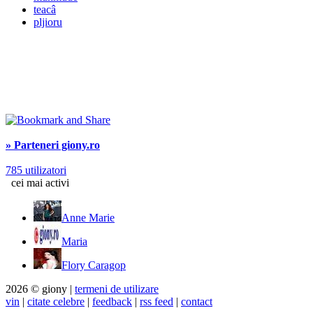
teacâ
pljioru
» Parteneri giony.ro
785 utilizatori
cei mai activi
Anne Marie
Maria
Flory Caragop
2026 © giony |
termeni de utilizare
vin
|
citate celebre
|
feedback
|
rss feed
|
contact