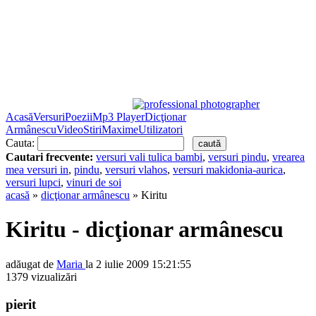
Acasă
Versuri
Poezii
Mp3 Player
Dicţionar
Armânescu
Video
Stiri
Maxime
Utilizatori
Cauta:
Cautari frecvente:
versuri vali tulica bambi
,
versuri pindu
,
vrearea
mea versuri in
,
pindu
,
versuri vlahos
,
versuri makidonia-aurica
,
versuri lupci
,
vinuri de soi
acasă
»
dicţionar armânescu
» Kiritu
Kiritu - dicţionar armânescu
adăugat de
Maria
la 2 iulie 2009 15:21:55
1379 vizualizări
pierit