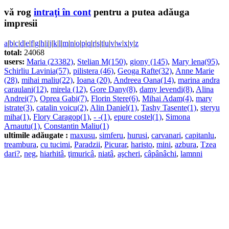
vă rog
intraţi în cont
pentru a putea adăuga
impresii
a
|
b
|
c
|
d
|
e
|
f
|
g
|
h
|
i
|
j
|
k
|
l
|
m
|
n
|
o
|
p
|
q
|
r
|
s
|
t
|
u
|
v
|
w
|
x
|
y
|
z
total:
24068
users:
Maria (23382)
,
Stelian M(150)
,
giony (145)
,
Mary lena(95)
,
Schirliu Lavinia(57)
,
pilistera (46)
,
Geoga Rafte(32)
,
Anne Marie
(28)
,
mihai maliu(22)
,
Ioana (20)
,
Andreea Oana(14)
,
marina andra
caraulani(12)
,
mirela (12)
,
Gore Dany(8)
,
damy levendi(8)
,
Alina
Andrei(7)
,
Oprea Gabi(7)
,
Florin Stere(6)
,
Mihai Adam(4)
,
mary
istrate(3)
,
catalin voicu(2)
,
Alin Daniel(1)
,
Tashy Tasente(1)
,
steryu
miha(1)
,
Flory Caragop(1)
,
- -(1)
,
epure costel(1)
,
Simona
Arnautu(1)
,
Constantin Maliu(1)
ultimile adăugate :
maxusu
,
simferu
,
hurusi
,
carvanari
,
capitanlu
,
treambura
,
cu tucimi
,
Paradzii
,
Picurar
,
haristo
,
mini
,
azbura
,
Tzea
dari?
,
neg
,
hiarhitâ
,
ţimuricâ
,
niatâ
,
aşcheri
,
câpânâchi
,
lamnni