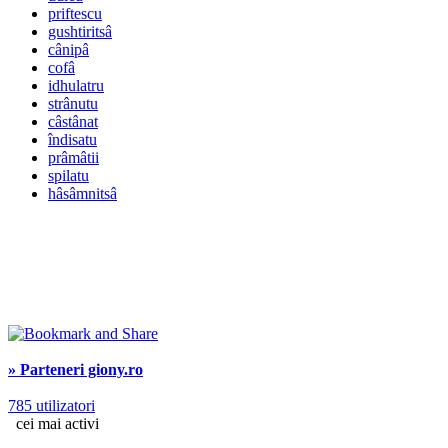
priftescu
gushtiritsâ
cânipâ
cofâ
idhulatru
strânutu
câstânat
îndisatu
prâmâtii
spilatu
hâsâmnitsâ
» Parteneri giony.ro
785 utilizatori
cei mai activi