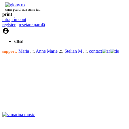
cama şcurti, aoa suntu tuti
print
intraţi în cont
register
|
resetare parolă

sdfsd
Maria
.::.
Anne Marie
.::.
Stelian M
.::.
contact
support: