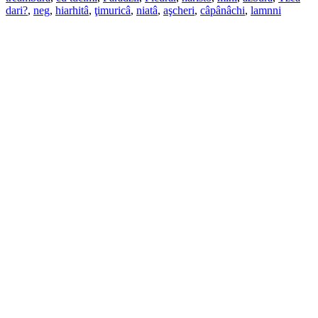
dari?
,
neg
,
hiarhitâ
,
ţimuricâ
,
niatâ
,
aşcheri
,
câpânâchi
,
lamnni