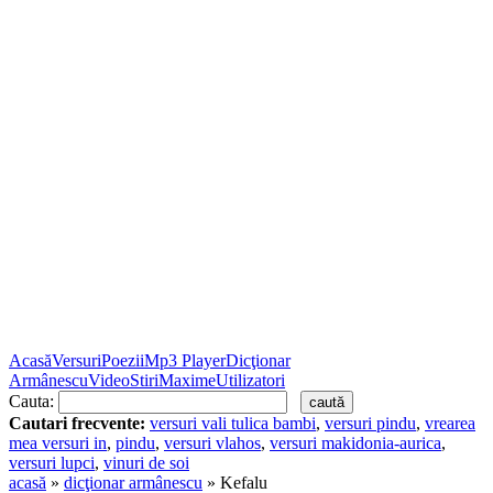
Acasă
Versuri
Poezii
Mp3 Player
Dicţionar
Armânescu
Video
Stiri
Maxime
Utilizatori
Cauta:
Cautari frecvente:
versuri vali tulica bambi
,
versuri pindu
,
vrearea
mea versuri in
,
pindu
,
versuri vlahos
,
versuri makidonia-aurica
,
versuri lupci
,
vinuri de soi
acasă
»
dicţionar armânescu
» Kefalu