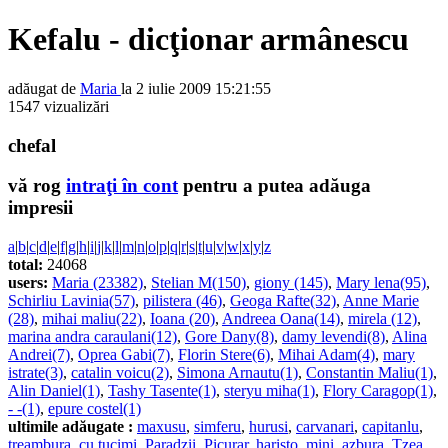
Kefalu - dicţionar armânescu
adăugat de
Maria
la 2 iulie 2009 15:21:55
1547 vizualizări
chefal
vă rog
intraţi în cont
pentru a putea adăuga
impresii
a
|
b
|
c
|
d
|
e
|
f
|
g
|
h
|
i
|
j
|
k
|
l
|
m
|
n
|
o
|
p
|
q
|
r
|
s
|
t
|
u
|
v
|
w
|
x
|
y
|
z
total:
24068
users:
Maria (23382)
,
Stelian M(150)
,
giony (145)
,
Mary lena(95)
,
Schirliu Lavinia(57)
,
pilistera (46)
,
Geoga Rafte(32)
,
Anne Marie
(28)
,
mihai maliu(22)
,
Ioana (20)
,
Andreea Oana(14)
,
mirela (12)
,
marina andra caraulani(12)
,
Gore Dany(8)
,
damy levendi(8)
,
Alina
Andrei(7)
,
Oprea Gabi(7)
,
Florin Stere(6)
,
Mihai Adam(4)
,
mary
istrate(3)
,
catalin voicu(2)
,
Simona Arnautu(1)
,
Constantin Maliu(1)
,
Alin Daniel(1)
,
Tashy Tasente(1)
,
steryu miha(1)
,
Flory Caragop(1)
,
- -(1)
,
epure costel(1)
ultimile adăugate :
maxusu
,
simferu
,
hurusi
,
carvanari
,
capitanlu
,
treambura
,
cu tucimi
,
Paradzii
,
Picurar
,
haristo
,
mini
,
azbura
,
Tzea