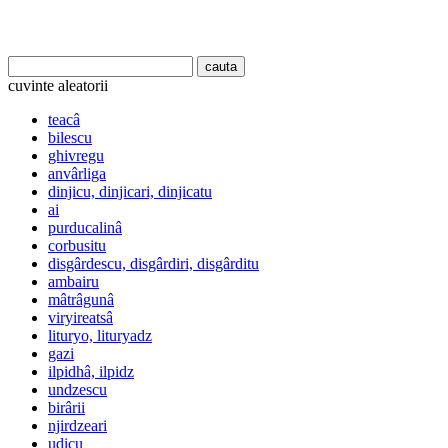
cuvinte aleatorii
teacâ
bilescu
ghivregu
anvârliga
dinjicu, dinjicari, dinjicatu
ai
purducalinâ
corbusitu
disgârdescu, disgârdiri, disgârditu
ambairu
mâtrâgunâ
viryireatsâ
lituryo, lituryadz
gazi
ilpidhâ, ilpidz
undzescu
birârii
njirdzeari
udicu