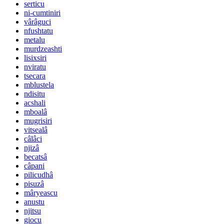
serticu
ni-cumtiniri
vârâguci
nfushtatu
metalu
murdzeashti
lisixsiri
nviratu
tsecara
mblustela
ndisitu
acshali
mboalâ
mugrisiri
vitsealâ
câlâci
njizâ
becatsâ
câpani
pilicudhâ
pisuzâ
mâryeascu
anustu
njitsu
giocu