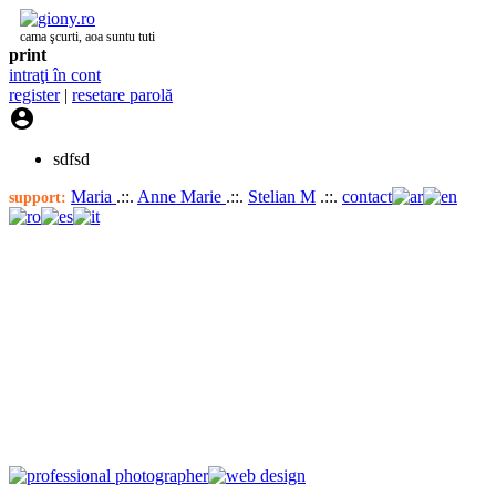
cama şcurti, aoa suntu tuti
print
intraţi în cont
register
|
resetare parolă

sdfsd
Maria
.::.
Anne Marie
.::.
Stelian M
.::.
contact
support: