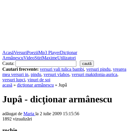
Acasă
Versuri
Poezii
Mp3 Player
Dicţionar
Armânescu
Video
Stiri
Maxime
Utilizatori
Cauta:
Cautari frecvente:
versuri vali tulica bambi
,
versuri pindu
,
vrearea
mea versuri in
,
pindu
,
versuri vlahos
,
versuri makidonia-aurica
,
versuri lupci
,
vinuri de soi
acasă
»
dicţionar armânescu
» Jupâ
Jupâ - dicţionar armânescu
adăugat de
Maria
la 2 iulie 2009 15:15:56
1892 vizualizări
rochie