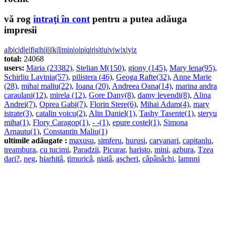
vă rog
intraţi în cont
pentru a putea adăuga
impresii
a
|
b
|
c
|
d
|
e
|
f
|
g
|
h
|
i
|
j
|
k
|
l
|
m
|
n
|
o
|
p
|
q
|
r
|
s
|
t
|
u
|
v
|
w
|
x
|
y
|
z
total:
24068
users:
Maria (23382)
,
Stelian M(150)
,
giony (145)
,
Mary lena(95)
,
Schirliu Lavinia(57)
,
pilistera (46)
,
Geoga Rafte(32)
,
Anne Marie
(28)
,
mihai maliu(22)
,
Ioana (20)
,
Andreea Oana(14)
,
marina andra
caraulani(12)
,
mirela (12)
,
Gore Dany(8)
,
damy levendi(8)
,
Alina
Andrei(7)
,
Oprea Gabi(7)
,
Florin Stere(6)
,
Mihai Adam(4)
,
mary
istrate(3)
,
catalin voicu(2)
,
Alin Daniel(1)
,
Tashy Tasente(1)
,
steryu
miha(1)
,
Flory Caragop(1)
,
- -(1)
,
epure costel(1)
,
Simona
Arnautu(1)
,
Constantin Maliu(1)
ultimile adăugate :
maxusu
,
simferu
,
hurusi
,
carvanari
,
capitanlu
,
treambura
,
cu tucimi
,
Paradzii
,
Picurar
,
haristo
,
mini
,
azbura
,
Tzea
dari?
,
neg
,
hiarhitâ
,
ţimuricâ
,
niatâ
,
aşcheri
,
câpânâchi
,
lamnni