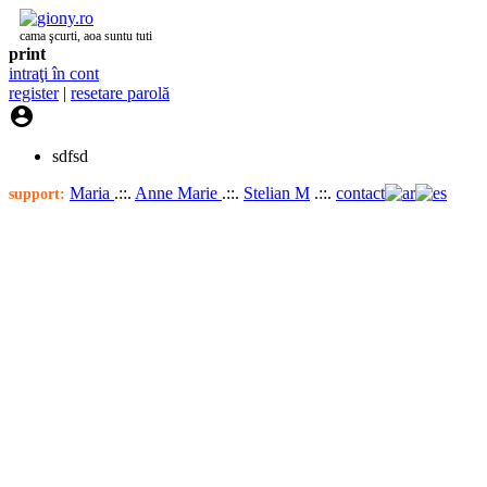
cama şcurti, aoa suntu tuti
print
intraţi în cont
register
|
resetare parolă

sdfsd
Maria
.::.
Anne Marie
.::.
Stelian M
.::.
contact
support: