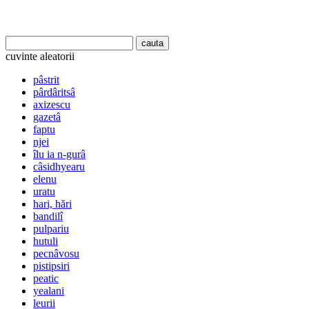
cuvinte aleatorii
pâstrit
pârdâritsâ
axizescu
gazetâ
faptu
njei
îlu ia n-gurâ
câsidhyearu
elenu
uratu
hari, hări
bandilî
pulpariu
hutuli
pecnâvosu
pistipsiri
peatic
yealani
leurii