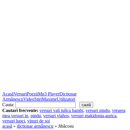
Acasă
Versuri
Poezii
Mp3 Player
Dicţionar
Armânescu
Video
Stiri
Maxime
Utilizatori
Cauta:
Cautari frecvente:
versuri vali tulica bambi
,
versuri pindu
,
vrearea
mea versuri in
,
pindu
,
versuri vlahos
,
versuri makidonia-aurica
,
versuri lupci
,
vinuri de soi
acasă
»
dicţionar armânescu
» Jibâcosu