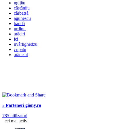
ngljitu
câstânjiu
cârbatsâ
agunescu
bandâ
urdinu
arâciri
ici
nvârlighedzu
cripatu
arâdeari
» Parteneri giony.ro
785 utilizatori
cei mai activi