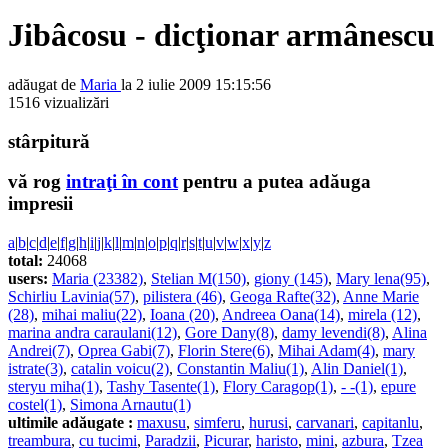
Jibâcosu - dicţionar armânescu
adăugat de
Maria
la 2 iulie 2009 15:15:56
1516 vizualizări
stârpitură
vă rog
intraţi în cont
pentru a putea adăuga
impresii
a
|
b
|
c
|
d
|
e
|
f
|
g
|
h
|
i
|
j
|
k
|
l
|
m
|
n
|
o
|
p
|
q
|
r
|
s
|
t
|
u
|
v
|
w
|
x
|
y
|
z
total:
24068
users:
Maria (23382)
,
Stelian M(150)
,
giony (145)
,
Mary lena(95)
,
Schirliu Lavinia(57)
,
pilistera (46)
,
Geoga Rafte(32)
,
Anne Marie
(28)
,
mihai maliu(22)
,
Ioana (20)
,
Andreea Oana(14)
,
mirela (12)
,
marina andra caraulani(12)
,
Gore Dany(8)
,
damy levendi(8)
,
Alina
Andrei(7)
,
Oprea Gabi(7)
,
Florin Stere(6)
,
Mihai Adam(4)
,
mary
istrate(3)
,
catalin voicu(2)
,
Constantin Maliu(1)
,
Alin Daniel(1)
,
steryu miha(1)
,
Tashy Tasente(1)
,
Flory Caragop(1)
,
- -(1)
,
epure
costel(1)
,
Simona Arnautu(1)
ultimile adăugate :
maxusu
,
simferu
,
hurusi
,
carvanari
,
capitanlu
,
treambura
,
cu tucimi
,
Paradzii
,
Picurar
,
haristo
,
mini
,
azbura
,
Tzea