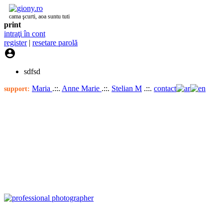
cama şcurti, aoa suntu tuti
print
intraţi în cont
register
|
resetare parolă

sdfsd
Maria
.::.
Anne Marie
.::.
Stelian M
.::.
contact
support: