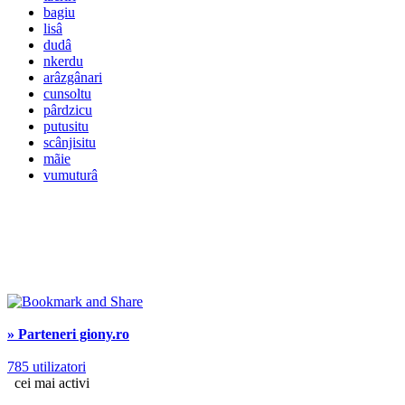
bagiu
lisâ
dudâ
nkerdu
arâzgânari
cunsoltu
pârdzicu
putusitu
scânjisitu
mãie
vumuturâ
» Parteneri giony.ro
785 utilizatori
cei mai activi