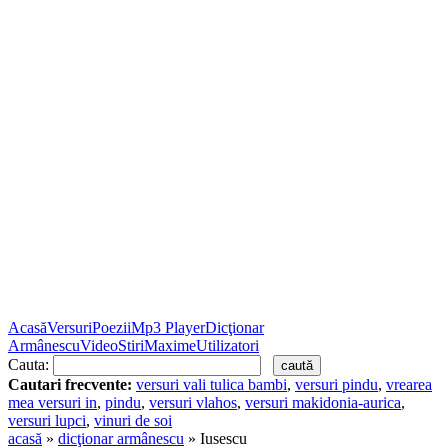
Acasă
Versuri
Poezii
Mp3 Player
Dicţionar
Armânescu
Video
Stiri
Maxime
Utilizatori
Cauta:
Cautari frecvente:
versuri vali tulica bambi
,
versuri pindu
,
vrearea
mea versuri in
,
pindu
,
versuri vlahos
,
versuri makidonia-aurica
,
versuri lupci
,
vinuri de soi
acasă
»
dicţionar armânescu
» Iusescu