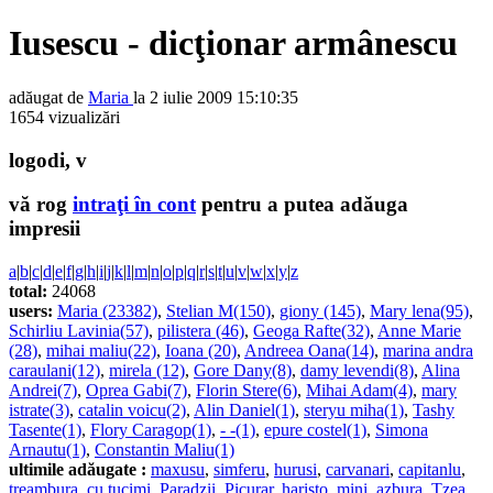
Iusescu - dicţionar armânescu
adăugat de
Maria
la 2 iulie 2009 15:10:35
1654 vizualizări
logodi, v
vă rog
intraţi în cont
pentru a putea adăuga
impresii
a
|
b
|
c
|
d
|
e
|
f
|
g
|
h
|
i
|
j
|
k
|
l
|
m
|
n
|
o
|
p
|
q
|
r
|
s
|
t
|
u
|
v
|
w
|
x
|
y
|
z
total:
24068
users:
Maria (23382)
,
Stelian M(150)
,
giony (145)
,
Mary lena(95)
,
Schirliu Lavinia(57)
,
pilistera (46)
,
Geoga Rafte(32)
,
Anne Marie
(28)
,
mihai maliu(22)
,
Ioana (20)
,
Andreea Oana(14)
,
marina andra
caraulani(12)
,
mirela (12)
,
Gore Dany(8)
,
damy levendi(8)
,
Alina
Andrei(7)
,
Oprea Gabi(7)
,
Florin Stere(6)
,
Mihai Adam(4)
,
mary
istrate(3)
,
catalin voicu(2)
,
Alin Daniel(1)
,
steryu miha(1)
,
Tashy
Tasente(1)
,
Flory Caragop(1)
,
- -(1)
,
epure costel(1)
,
Simona
Arnautu(1)
,
Constantin Maliu(1)
ultimile adăugate :
maxusu
,
simferu
,
hurusi
,
carvanari
,
capitanlu
,
treambura
,
cu tucimi
,
Paradzii
,
Picurar
,
haristo
,
mini
,
azbura
,
Tzea