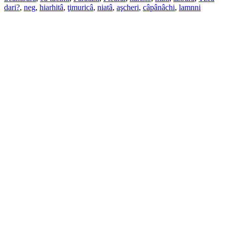
dari?
,
neg
,
hiarhitâ
,
ţimuricâ
,
niatâ
,
aşcheri
,
câpânâchi
,
lamnni