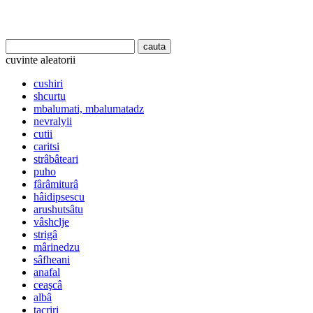
cuvinte aleatorii
cushiri
shcurtu
mbalumati, mbalumatadz
nevralyii
cutii
caritsi
strâbâteari
puho
fârâmiturâ
hâidipsescu
arushutsâtu
vâshclje
strigâ
mârinedzu
sâfheani
anafal
ceaşcâ
albâ
tacriri