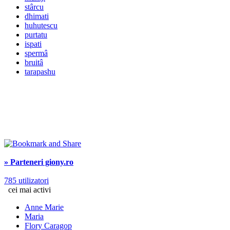
stârcu
dhimati
huhutescu
purtatu
ispati
spermâ
bruitâ
tarapashu
» Parteneri giony.ro
785 utilizatori
cei mai activi
Anne Marie
Maria
Flory Caragop