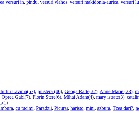
ea versuri in
,
pindu
,
versuri vlahos
,
versuri makidonia-aurica
,
versuri l
hirliu Lavinia(57)
,
pilistera (46)
,
Geoga Rafte(32)
,
Anne Marie (28)
,
m
,
Oprea Gabi(7)
,
Florin Stere(6)
,
Mihai Adam(4)
,
mary istrate(3)
,
catali
 -(1)
ambura
,
cu tucimi
,
Paradzii
,
Picurar
,
haristo
,
mini
,
azbura
,
Tzea dari?
,
n