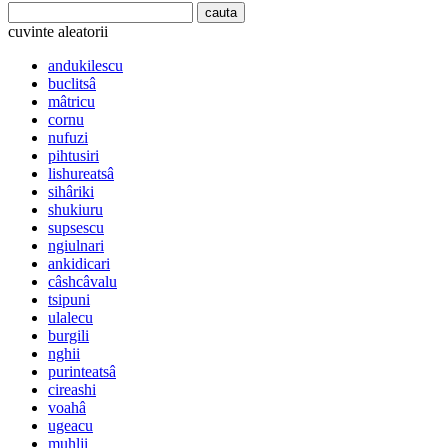
cuvinte aleatorii
andukilescu
buclitsâ
mâtricu
cornu
nufuzi
pihtusiri
lishureatsâ
sihâriki
shukiuru
supsescu
ngiulnari
ankidicari
câshcâvalu
tsipuni
ulalecu
burgili
nghii
purinteatsâ
cireashi
voahâ
ugeacu
muhlji