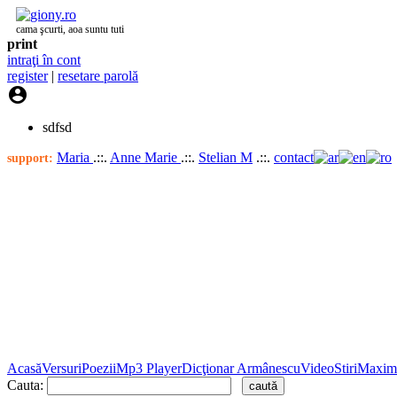
cama şcurti, aoa suntu tuti
print
intraţi în cont
register
|
resetare parolă

sdfsd
Maria
.::.
Anne Marie
.::.
Stelian M
.::.
contact
support:
Acasă
Versuri
Poezii
Mp3 Player
Dicţionar Armânescu
Video
Stiri
Maxim
Cauta: