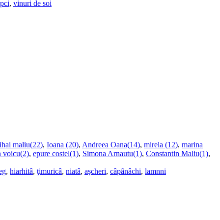
upci
,
vinuri de soi
ihai maliu(22)
,
Ioana (20)
,
Andreea Oana(14)
,
mirela (12)
,
marina
n voicu(2)
,
epure costel(1)
,
Simona Arnautu(1)
,
Constantin Maliu(1)
,
eg
,
hiarhitâ
,
ţimuricâ
,
niatâ
,
aşcheri
,
câpânâchi
,
lamnni