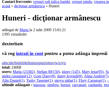
Cautari frecvente:
versuri vali tulica bambi
,
versuri pindu
,
vrearea m
acasă
»
dicţionar armânescu
» Huneri
Huneri - dicţionar armânescu
adăugat de
Maria
la 2 iulie 2009 15:01:21
1395 vizualizări
dexteritate
vă rog
intraţi în cont
pentru a putea adăuga impresii
a
|
b
|
c
|
d
|
e
|
f
|
g
|
h
|
i
|
j
|
k
|
l
|
m
|
n
|
o
|
p
|
q
|
r
|
s
|
t
|
u
|
v
|
w
|
x
|
y
|
z
total:
24068
users:
Maria (23382)
,
Stelian M(150)
,
giony (145)
,
Mary lena(95)
,
Sc
andra caraulani(12)
,
Gore Dany(8)
,
damy levendi(8)
,
Alina Andrei(7)
Alin Daniel(1)
,
Tashy Tasente(1)
,
steryu miha(1)
,
Flory Caragop(1)
,
-
ultimile adăugate :
maxusu
,
simferu
,
hurusi
,
carvanari
,
capitanlu
,
tre