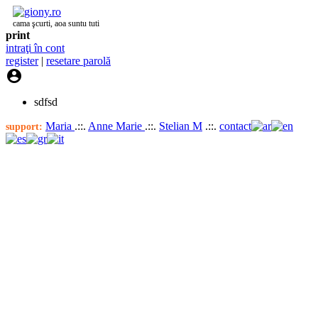
cama şcurti, aoa suntu tuti
print
intraţi în cont
register
|
resetare parolă

sdfsd
Maria
.::.
Anne Marie
.::.
Stelian M
.::.
contact
support: