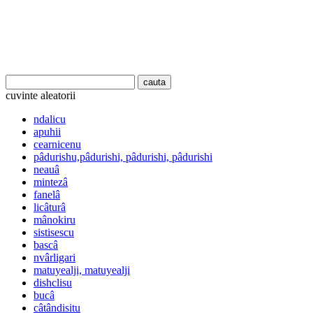
cuvinte aleatorii
ndalicu
apuhii
cearnicenu
pâdurishu,pâdurishi, pâdurishi, pâdurishi
neauâ
mintezâ
fanelâ
licâturâ
mânokiru
sistisescu
bascâ
nvârligari
matuyealji, matuyealji
dishclisu
bucâ
câtândisitu