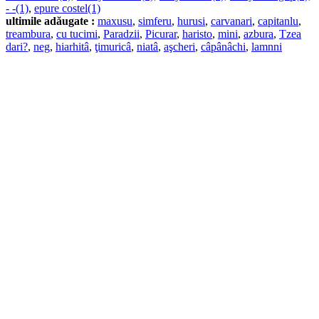
- -(1)
,
epure costel(1)
ultimile adăugate :
maxusu
,
simferu
,
hurusi
,
carvanari
,
capitanlu
,
treambura
,
cu tucimi
,
Paradzii
,
Picurar
,
haristo
,
mini
,
azbura
,
Tzea
dari?
,
neg
,
hiarhitâ
,
ţimuricâ
,
niatâ
,
aşcheri
,
câpânâchi
,
lamnni