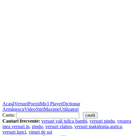
Acasă
Versuri
Poezii
Mp3 Player
Dicţionar
Armânescu
Video
Stiri
Maxime
Utilizatori
Cauta:
Cautari frecvente:
versuri vali tulica bambi
,
versuri pindu
,
vrearea
mea versuri in
,
pindu
,
versuri vlahos
,
versuri makidonia-aurica
,
versuri lupci
,
vinuri de soi