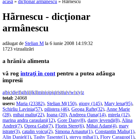
acasă
»
dicţionar armânescu
» Hãrnescu
Hãrnescu - dicţionar
armânescu
adăugat de
Stelian M
la 6 iunie 2008 14:19:32
1723 vizualizări
a hrăni/a alimenta
vă rog
intraţi în cont
pentru a putea adăuga
impresii
a
|
b
|
c
|
d
|
e
|
f
|
g
|
h
|
i
|
j
|
k
|
l
|
m
|
n
|
o
|
p
|
q
|
r
|
s
|
t
|
u
|
v
|
w
|
x
|
y
|
z
total:
24068
users:
Maria (23382)
,
Stelian M(150)
,
giony (145)
,
Mary lena(95)
,
Schirliu Lavinia(57)
,
pilistera (46)
,
Geoga Rafte(32)
,
Anne Marie
(28)
,
mihai maliu(22)
,
Ioana (20)
,
Andreea Oana(14)
,
mirela (12)
,
marina andra caraulani(12)
,
Gore Dany(8)
,
damy levendi(8)
,
Alina
Andrei(7)
,
Oprea Gabi(7)
,
Florin Stere(6)
,
Mihai Adam(4)
,
mary
istrate(3)
,
catalin voicu(2)
,
Simona Arnautu(1)
,
Constantin Maliu(1)
,
Alin Daniel(1)
,
Tashy Tasente(1)
,
steryu miha(1)
,
Flory Caragop(1)
,