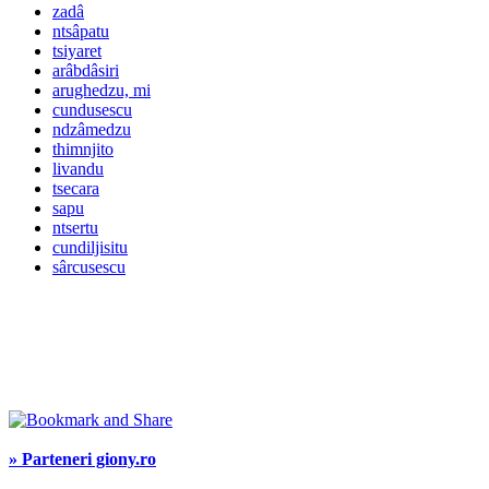
zadâ
ntsâpatu
tsiyaret
arâbdâsiri
arughedzu, mi
cundusescu
ndzâmedzu
thimnjito
livandu
tsecara
sapu
ntsertu
cundiljisitu
sârcusescu
» Parteneri giony.ro