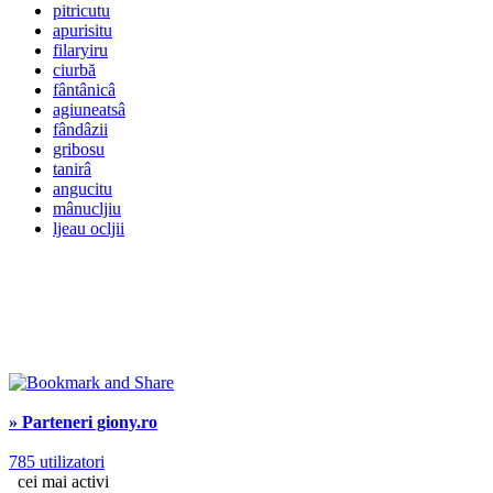
pitricutu
apurisitu
filaryiru
ciurbă
fântânicâ
agiuneatsâ
fândâzii
gribosu
tanirâ
angucitu
mânucljiu
ljeau ocljii
» Parteneri giony.ro
785 utilizatori
cei mai activi