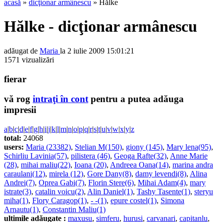
acasă
»
dicţionar armânescu
» Hălke
Hălke - dicţionar armânescu
adăugat de
Maria
la 2 iulie 2009 15:01:21
1571 vizualizări
fierar
vă rog
intraţi în cont
pentru a putea adăuga
impresii
a
|
b
|
c
|
d
|
e
|
f
|
g
|
h
|
i
|
j
|
k
|
l
|
m
|
n
|
o
|
p
|
q
|
r
|
s
|
t
|
u
|
v
|
w
|
x
|
y
|
z
total:
24068
users:
Maria (23382)
,
Stelian M(150)
,
giony (145)
,
Mary lena(95)
,
Schirliu Lavinia(57)
,
pilistera (46)
,
Geoga Rafte(32)
,
Anne Marie
(28)
,
mihai maliu(22)
,
Ioana (20)
,
Andreea Oana(14)
,
marina andra
caraulani(12)
,
mirela (12)
,
Gore Dany(8)
,
damy levendi(8)
,
Alina
Andrei(7)
,
Oprea Gabi(7)
,
Florin Stere(6)
,
Mihai Adam(4)
,
mary
istrate(3)
,
catalin voicu(2)
,
Alin Daniel(1)
,
Tashy Tasente(1)
,
steryu
miha(1)
,
Flory Caragop(1)
,
- -(1)
,
epure costel(1)
,
Simona
Arnautu(1)
,
Constantin Maliu(1)
ultimile adăugate :
maxusu
,
simferu
,
hurusi
,
carvanari
,
capitanlu
,