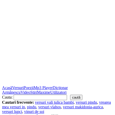
Acasă
Versuri
Poezii
Mp3 Player
Dicţionar
Armânescu
Video
Stiri
Maxime
Utilizatori
Cauta:
Cautari frecvente:
versuri vali tulica bambi
,
versuri pindu
,
vrearea
mea versuri in
,
pindu
,
versuri vlahos
,
versuri makidonia-aurica
,
versuri lupci
,
vinuri de soi