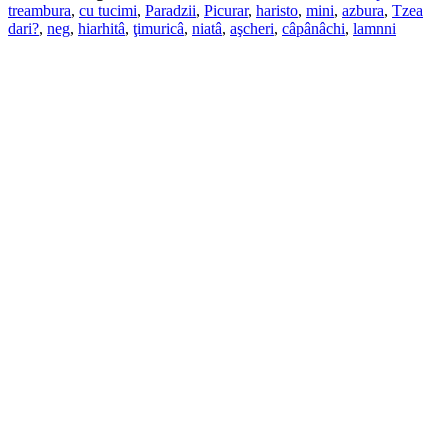
treambura
,
cu tucimi
,
Paradzii
,
Picurar
,
haristo
,
mini
,
azbura
,
Tzea
dari?
,
neg
,
hiarhitâ
,
ţimuricâ
,
niatâ
,
aşcheri
,
câpânâchi
,
lamnni