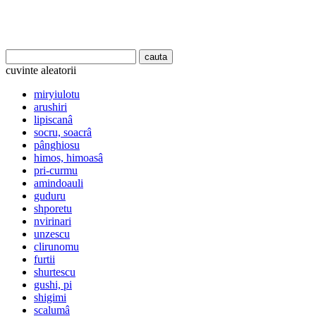
cuvinte aleatorii
miryiulotu
arushiri
lipiscanâ
socru, soacrâ
pânghiosu
himos, himoasâ
pri-curmu
amindoauli
guduru
shporetu
nvirinari
unzescu
clirunomu
furtii
shurtescu
gushi, pi
shigimi
scalumâ