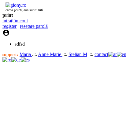
cama şcurti, aoa suntu tuti
print
intraţi în cont
register
|
resetare parolă

sdfsd
Maria
.::.
Anne Marie
.::.
Stelian M
.::.
contact
support: