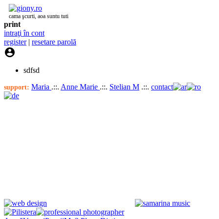
cama şcurti, aoa suntu tuti
print
intraţi în cont
register
|
resetare parolă

sdfsd
Maria
.::.
Anne Marie
.::.
Stelian M
.::.
contact
support: