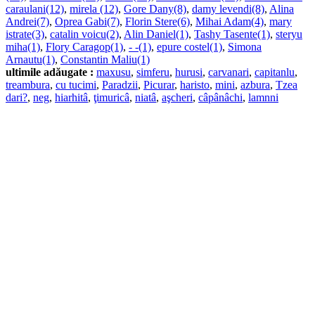
caraulani(12)
,
mirela (12)
,
Gore Dany(8)
,
damy levendi(8)
,
Alina
Andrei(7)
,
Oprea Gabi(7)
,
Florin Stere(6)
,
Mihai Adam(4)
,
mary
istrate(3)
,
catalin voicu(2)
,
Alin Daniel(1)
,
Tashy Tasente(1)
,
steryu
miha(1)
,
Flory Caragop(1)
,
- -(1)
,
epure costel(1)
,
Simona
Arnautu(1)
,
Constantin Maliu(1)
ultimile adăugate :
maxusu
,
simferu
,
hurusi
,
carvanari
,
capitanlu
,
treambura
,
cu tucimi
,
Paradzii
,
Picurar
,
haristo
,
mini
,
azbura
,
Tzea
dari?
,
neg
,
hiarhitâ
,
ţimuricâ
,
niatâ
,
aşcheri
,
câpânâchi
,
lamnni