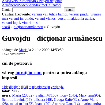
Acasă
Versuri
Poezii
Mp3 Player
Dicţionar
Armânescu
Video
Stiri
Maxime
Utilizatori
Cauta:
Cautari frecvente:
versuri vali tulica bambi
,
versuri pindu
,
vrearea
mea versuri in
,
pindu
,
versuri vlahos
,
versuri makidonia-aurica
,
versuri lupci
,
vinuri de soi
acasă
»
dicţionar armânescu
» Guvojdu
Guvojdu - dicţionar armânescu
adăugat de
Maria
la 2 iulie 2009 14:53:59
1424 vizualizări
cui de potcoavă
vă rog
intraţi în cont
pentru a putea adăuga
impresii
a
|
b
|
c
|
d
|
e
|
f
|
g
|
h
|
i
|
j
|
k
|
l
|
m
|
n
|
o
|
p
|
q
|
r
|
s
|
t
|
u
|
v
|
w
|
x
|
y
|
z
total:
24068
users:
Maria (23382)
,
Stelian M(150)
,
giony (145)
,
Mary lena(95)
,
Schirliu Lavinia(57)
,
pilistera (46)
,
Geoga Rafte(32)
,
Anne Marie
(28)
,
mihai maliu(22)
,
Ioana (20)
,
Andreea Oana(14)
,
marina andra