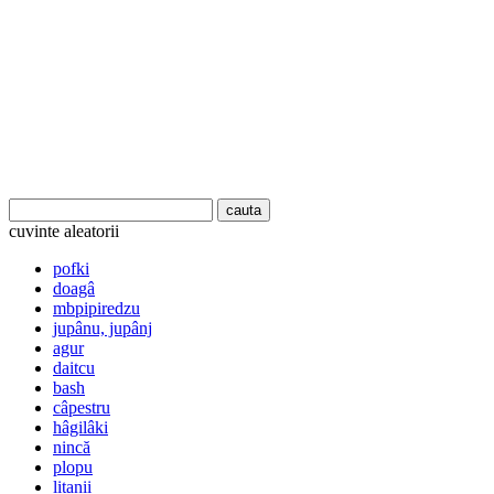
cuvinte aleatorii
pofki
doagâ
mbpipiredzu
jupânu, jupânj
agur
daitcu
bash
câpestru
hâgilâki
nincă
plopu
litanii