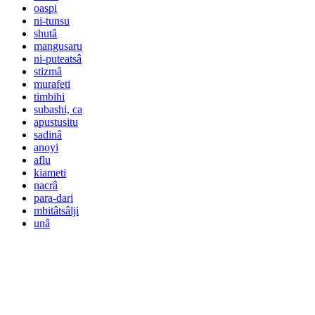
oaspi
ni-tunsu
shutâ
mangusaru
ni-puteatsâ
stizmâ
murafeti
timbihi
subashi, ca
apustusitu
sadinâ
anoyi
aflu
kiameti
nacrâ
para-dari
mbitâtsâlji
unâ