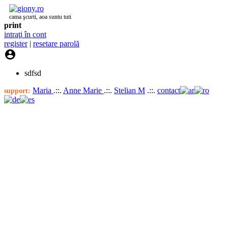
cama şcurti, aoa suntu tuti
print
intraţi în cont
register
|
resetare parolă

sdfsd
Maria
.::.
Anne Marie
.::.
Stelian M
.::.
contact
support: