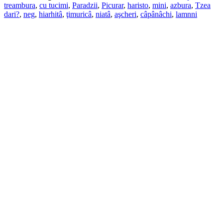
treambura
,
cu tucimi
,
Paradzii
,
Picurar
,
haristo
,
mini
,
azbura
,
Tzea
dari?
,
neg
,
hiarhitâ
,
ţimuricâ
,
niatâ
,
aşcheri
,
câpânâchi
,
lamnni