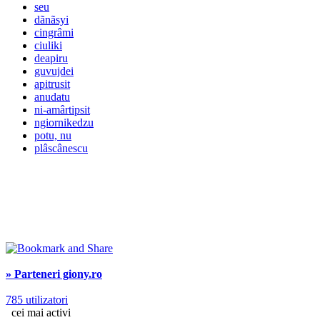
seu
dãnãsyi
cingrâmi
ciuliki
deapiru
guvujdei
apitrusit
anudatu
ni-amârtipsit
ngiornikedzu
potu, nu
plâscânescu
» Parteneri giony.ro
785 utilizatori
cei mai activi