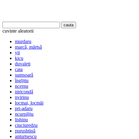
cuvinte aleatorii
murdaru
marcâ, mărtsâ
yii
kicu
duvaleti
cata
sumsoarâ
îngljitu
ncernu
niricondâ
nvirinu
locmai, locmăi
pri-adaru
ncurpiljiu
lishinu
ciuciuredzu
purushtinâ
anturtsescu