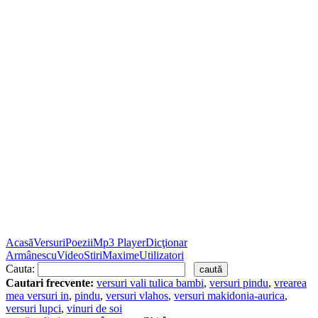
Acasă
Versuri
Poezii
Mp3 Player
Dicţionar
Armânescu
Video
Stiri
Maxime
Utilizatori
Cauta:
Cautari frecvente:
versuri vali tulica bambi
,
versuri pindu
,
vrearea
mea versuri in
,
pindu
,
versuri vlahos
,
versuri makidonia-aurica
,
versuri lupci
,
vinuri de soi