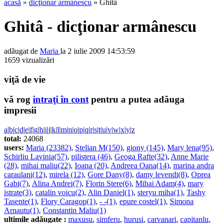
acasă
»
dicţionar armânescu
» Ghitâ
Ghitâ - dicţionar armânescu
adăugat de
Maria
la 2 iulie 2009 14:53:59
1659 vizualizări
viţă de vie
vă rog
intraţi în cont
pentru a putea adăuga
impresii
a
|
b
|
c
|
d
|
e
|
f
|
g
|
h
|
i
|
j
|
k
|
l
|
m
|
n
|
o
|
p
|
q
|
r
|
s
|
t
|
u
|
v
|
w
|
x
|
y
|
z
total:
24068
users:
Maria (23382)
,
Stelian M(150)
,
giony (145)
,
Mary lena(95)
,
Schirliu Lavinia(57)
,
pilistera (46)
,
Geoga Rafte(32)
,
Anne Marie
(28)
,
mihai maliu(22)
,
Ioana (20)
,
Andreea Oana(14)
,
marina andra
caraulani(12)
,
mirela (12)
,
Gore Dany(8)
,
damy levendi(8)
,
Oprea
Gabi(7)
,
Alina Andrei(7)
,
Florin Stere(6)
,
Mihai Adam(4)
,
mary
istrate(3)
,
catalin voicu(2)
,
Alin Daniel(1)
,
steryu miha(1)
,
Tashy
Tasente(1)
,
Flory Caragop(1)
,
- -(1)
,
epure costel(1)
,
Simona
Arnautu(1)
,
Constantin Maliu(1)
ultimile adăugate :
maxusu
,
simferu
,
hurusi
,
carvanari
,
capitanlu
,