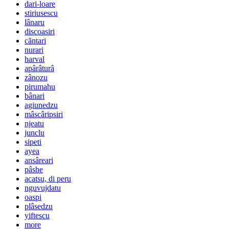
dari-loare
stiriusescu
lânaru
discoasiri
cãntari
nurari
harval
apârâturâ
zânozu
pirumahu
bânari
agiunedzu
mâscâripsiri
njeatu
junclu
sipeti
ayea
ansâreari
pâshe
acatsu, di peru
nguvujdatu
oaspi
plâsedzu
yiftescu
more