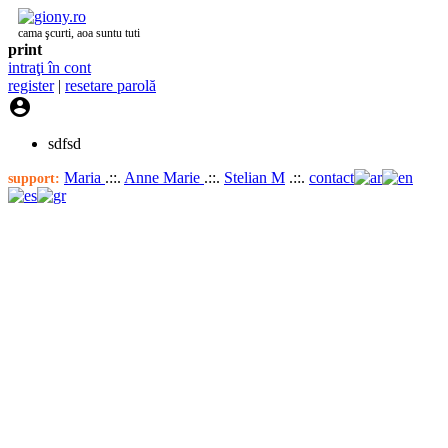
cama şcurti, aoa suntu tuti
print
intraţi în cont
register
|
resetare parolă

sdfsd
Maria
.::.
Anne Marie
.::.
Stelian M
.::.
contact
support: