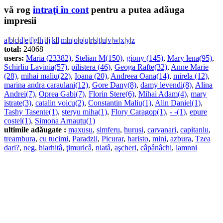
vă rog
intraţi în cont
pentru a putea adăuga
impresii
a
|
b
|
c
|
d
|
e
|
f
|
g
|
h
|
i
|
j
|
k
|
l
|
m
|
n
|
o
|
p
|
q
|
r
|
s
|
t
|
u
|
v
|
w
|
x
|
y
|
z
total:
24068
users:
Maria (23382)
,
Stelian M(150)
,
giony (145)
,
Mary lena(95)
,
Schirliu Lavinia(57)
,
pilistera (46)
,
Geoga Rafte(32)
,
Anne Marie
(28)
,
mihai maliu(22)
,
Ioana (20)
,
Andreea Oana(14)
,
mirela (12)
,
marina andra caraulani(12)
,
Gore Dany(8)
,
damy levendi(8)
,
Alina
Andrei(7)
,
Oprea Gabi(7)
,
Florin Stere(6)
,
Mihai Adam(4)
,
mary
istrate(3)
,
catalin voicu(2)
,
Constantin Maliu(1)
,
Alin Daniel(1)
,
Tashy Tasente(1)
,
steryu miha(1)
,
Flory Caragop(1)
,
- -(1)
,
epure
costel(1)
,
Simona Arnautu(1)
ultimile adăugate :
maxusu
,
simferu
,
hurusi
,
carvanari
,
capitanlu
,
treambura
,
cu tucimi
,
Paradzii
,
Picurar
,
haristo
,
mini
,
azbura
,
Tzea
dari?
,
neg
,
hiarhitâ
,
ţimuricâ
,
niatâ
,
aşcheri
,
câpânâchi
,
lamnni