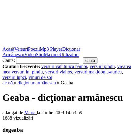
Acasă
Versuri
Poezii
Mp3 Player
Dicţionar
Armânescu
Video
Stiri
Maxime
Utilizatori
Cauta:
Cautari frecvente:
versuri vali tulica bambi
,
versuri pindu
,
vrearea
mea versuri in
,
pindu
,
versuri vlahos
,
versuri makidonia-aurica
,
versuri lupci
,
vinuri de soi
acasă
»
dicţionar armânescu
» Geaba
Geaba - dicţionar armânescu
adăugat de
Maria
la 2 iulie 2009 14:53:59
1688 vizualizări
degeaba