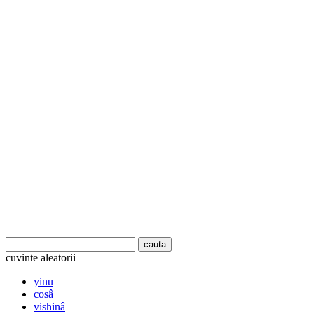
cuvinte aleatorii
yinu
cosâ
vishinâ