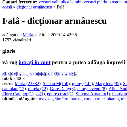
Cautari frecvente:
versuri vali tulica bambi
,
versuri pindu
,
vrearea m
acasă
»
dicţionar armânescu
» Falâ
Falâ - dicţionar armânescu
adăugat de
Maria
la 2 iulie 2009 14:42:36
1753 vizualizări
glorie
vă rog
intraţi în cont
pentru a putea adăuga impresii
a
|
b
|
c
|
d
|
e
|
f
|
g
|
h
|
i
|
j
|
k
|
l
|
m
|
n
|
o
|
p
|
q
|
r
|
s
|
t
|
u
|
v
|
w
|
x
|
y
|
z
total:
24068
users:
Maria (23382)
,
Stelian M(150)
,
giony (145)
,
Mary lena(95)
,
Sc
caraulani(12)
,
mirela (12)
,
Gore Dany(8)
,
damy levendi(8)
,
Alina And
Flory Caragop(1)
,
- -(1)
,
epure costel(1)
,
Simona Arnautu(1)
,
Constan
ultimile adăugate :
maxusu
,
simferu
,
hurusi
,
carvanari
,
capitanlu
,
tre