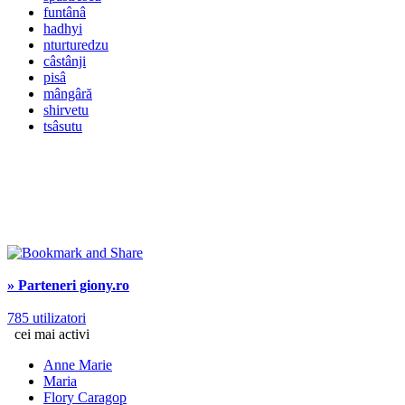
funtânâ
hadhyi
nturturedzu
câstânji
pisâ
mângâră
shirvetu
tsâsutu
» Parteneri giony.ro
785 utilizatori
cei mai activi
Anne Marie
Maria
Flory Caragop