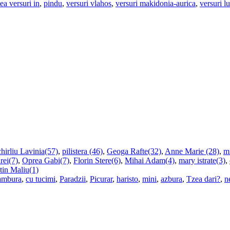
ea versuri in
,
pindu
,
versuri vlahos
,
versuri makidonia-aurica
,
versuri l
hirliu Lavinia(57)
,
pilistera (46)
,
Geoga Rafte(32)
,
Anne Marie (28)
,
m
rei(7)
,
Oprea Gabi(7)
,
Florin Stere(6)
,
Mihai Adam(4)
,
mary istrate(3)
,
tin Maliu(1)
ambura
,
cu tucimi
,
Paradzii
,
Picurar
,
haristo
,
mini
,
azbura
,
Tzea dari?
,
n