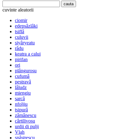
cuvinte aleatorii
ciomir
edepsâzlâki
tsiflâ
culuvii
siyâryeatu
râdu
keatra a calui
pirifan
ori
plângurosu
cufumâ
pestravâ
lâludz
miengiu
sarcâ
nfoljiu
tsipurâ
zâmânescu
cârtilivosu
urdii di pulji
Vlah
spâstrescu