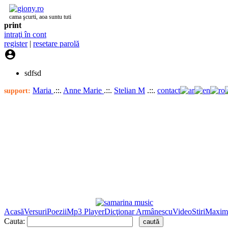
cama şcurti, aoa suntu tuti
print
intraţi în cont
register
|
resetare parolă

sdfsd
Maria
.::.
Anne Marie
.::.
Stelian M
.::.
contact
support:
Acasă
Versuri
Poezii
Mp3 Player
Dicţionar Armânescu
Video
Stiri
Maxim
Cauta: