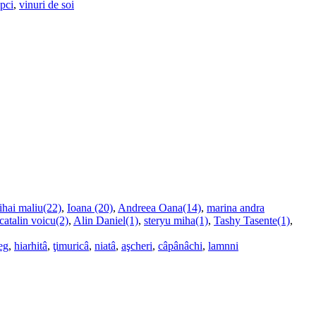
upci
,
vinuri de soi
ihai maliu(22)
,
Ioana (20)
,
Andreea Oana(14)
,
marina andra
catalin voicu(2)
,
Alin Daniel(1)
,
steryu miha(1)
,
Tashy Tasente(1)
,
eg
,
hiarhitâ
,
ţimuricâ
,
niatâ
,
aşcheri
,
câpânâchi
,
lamnni