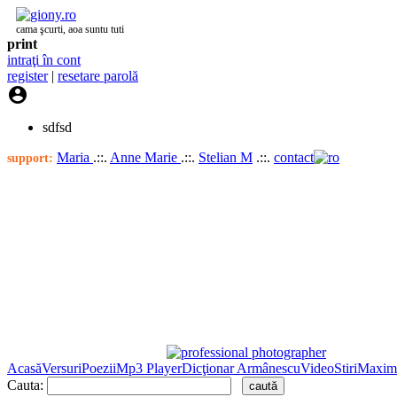
cama şcurti, aoa suntu tuti
print
intraţi în cont
register
|
resetare parolă

sdfsd
Maria
.::.
Anne Marie
.::.
Stelian M
.::.
contact
support:
Acasă
Versuri
Poezii
Mp3 Player
Dicţionar Armânescu
Video
Stiri
Maxim
Cauta: