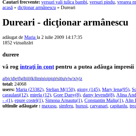
Cautari frecvente:
versuri vali tulica bambi
,
versuri pindu
,
vrearea m
acasă
»
dicţionar armânescu
» Dureari
Dureari - dicţionar armânescu
adăugat de
Maria
la 2 iulie 2009 14:17:35
1852 vizualizări
durere
vă rog
intraţi în cont
pentru a putea adăuga impresii
a
|
b
|
c
|
d
|
e
|
f
|
g
|
h
|
i
|
j
|
k
|
l
|
m
|
n
|
o
|
p
|
q
|
r
|
s
|
t
|
u
|
v
|
w
|
x
|
y
|
z
total:
24068
users:
Maria (23382)
,
Stelian M(150)
,
giony (145)
,
Mary lena(95)
,
Sc
caraulani(12)
,
mirela (12)
,
Gore Dany(8)
,
damy levendi(8)
,
Alina And
- -(1)
,
epure costel(1)
,
Simona Arnautu(1)
,
Constantin Maliu(1)
,
Alin 
ultimile adăugate :
maxusu
,
simferu
,
hurusi
,
carvanari
,
capitanlu
,
tre