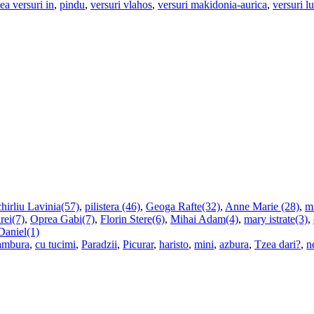
ea versuri in
,
pindu
,
versuri vlahos
,
versuri makidonia-aurica
,
versuri l
hirliu Lavinia(57)
,
pilistera (46)
,
Geoga Rafte(32)
,
Anne Marie (28)
,
m
rei(7)
,
Oprea Gabi(7)
,
Florin Stere(6)
,
Mihai Adam(4)
,
mary istrate(3)
,
Daniel(1)
ambura
,
cu tucimi
,
Paradzii
,
Picurar
,
haristo
,
mini
,
azbura
,
Tzea dari?
,
n