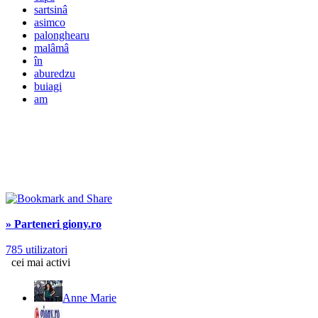
sartsinâ
asimco
palonghearu
malâmâ
în
aburedzu
buiagi
am
» Parteneri giony.ro
785 utilizatori
cei mai activi
Anne Marie