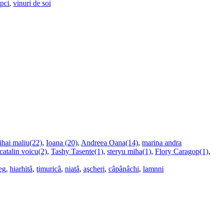
upci
,
vinuri de soi
ihai maliu(22)
,
Ioana (20)
,
Andreea Oana(14)
,
marina andra
catalin voicu(2)
,
Tashy Tasente(1)
,
steryu miha(1)
,
Flory Caragop(1)
,
eg
,
hiarhitâ
,
ţimuricâ
,
niatâ
,
aşcheri
,
câpânâchi
,
lamnni