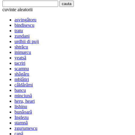
cuvinte aleatorii
asvingâtoru
bindisescu
tratu
zundani
urdhii di puji
shtrăcu
inimarcu
yeatsâ
tacriri
scamnu
shâgâru
mblâtiri
câldârâmi
bancu
minciunâ
heru, heari
lishinu
bunâoarâ
Inglezu
stamnâ
zgurumescu
capâ