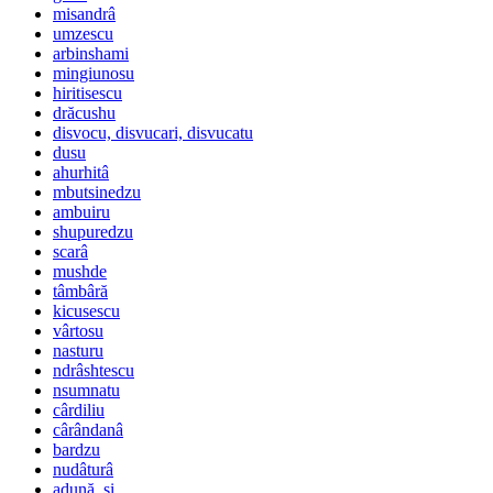
misandrâ
umzescu
arbinshami
mingiunosu
hiritisescu
drăcushu
disvocu, disvucari, disvucatu
dusu
ahurhitâ
mbutsinedzu
ambuiru
shupuredzu
scarâ
mushde
tâmbâră
kicusescu
vârtosu
nasturu
ndrâshtescu
nsumnatu
cârdiliu
cârândanâ
bardzu
nudâturâ
adună, si