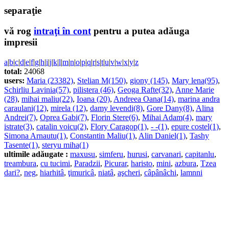
separaţie
vă rog
intraţi în cont
pentru a putea adăuga
impresii
a
|
b
|
c
|
d
|
e
|
f
|
g
|
h
|
i
|
j
|
k
|
l
|
m
|
n
|
o
|
p
|
q
|
r
|
s
|
t
|
u
|
v
|
w
|
x
|
y
|
z
total:
24068
users:
Maria (23382)
,
Stelian M(150)
,
giony (145)
,
Mary lena(95)
,
Schirliu Lavinia(57)
,
pilistera (46)
,
Geoga Rafte(32)
,
Anne Marie
(28)
,
mihai maliu(22)
,
Ioana (20)
,
Andreea Oana(14)
,
marina andra
caraulani(12)
,
mirela (12)
,
damy levendi(8)
,
Gore Dany(8)
,
Alina
Andrei(7)
,
Oprea Gabi(7)
,
Florin Stere(6)
,
Mihai Adam(4)
,
mary
istrate(3)
,
catalin voicu(2)
,
Flory Caragop(1)
,
- -(1)
,
epure costel(1)
,
Simona Arnautu(1)
,
Constantin Maliu(1)
,
Alin Daniel(1)
,
Tashy
Tasente(1)
,
steryu miha(1)
ultimile adăugate :
maxusu
,
simferu
,
hurusi
,
carvanari
,
capitanlu
,
treambura
,
cu tucimi
,
Paradzii
,
Picurar
,
haristo
,
mini
,
azbura
,
Tzea
dari?
,
neg
,
hiarhitâ
,
ţimuricâ
,
niatâ
,
aşcheri
,
câpânâchi
,
lamnni