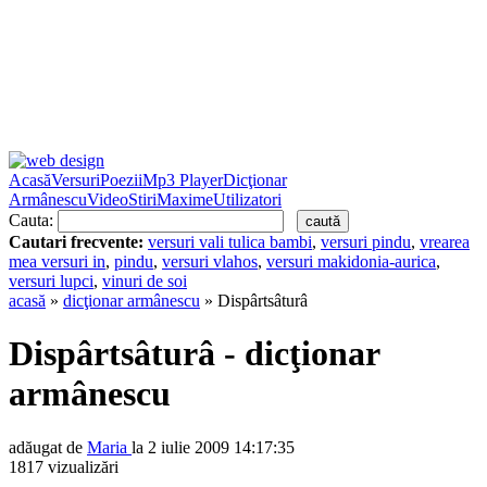
Acasă
Versuri
Poezii
Mp3 Player
Dicţionar
Armânescu
Video
Stiri
Maxime
Utilizatori
Cauta:
Cautari frecvente:
versuri vali tulica bambi
,
versuri pindu
,
vrearea
mea versuri in
,
pindu
,
versuri vlahos
,
versuri makidonia-aurica
,
versuri lupci
,
vinuri de soi
acasă
»
dicţionar armânescu
» Dispârtsâturâ
Dispârtsâturâ - dicţionar
armânescu
adăugat de
Maria
la 2 iulie 2009 14:17:35
1817 vizualizări