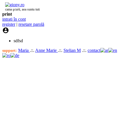
cama şcurti, aoa suntu tuti
print
intraţi în cont
register
|
resetare parolă

sdfsd
Maria
.::.
Anne Marie
.::.
Stelian M
.::.
contact
support: