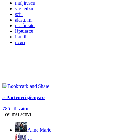
muljirescu
vigljedzu
sciu
alasu, mi
ni-hârisitu
lâptuescu
ipuhii
rizari
» Parteneri giony.ro
785 utilizatori
cei mai activi
Anne Marie