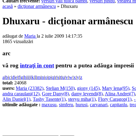
Cautari frecvente:
versuri vali tulica bambi
,
versuri pindu
,
vrearea m
acasă
»
dicţionar armânescu
» Dhuxaru
Dhuxaru - dicţionar armânescu
adăugat de
Maria
la 2 iulie 2009 14:17:35
1865 vizualizări
arc
vă rog
intraţi în cont
pentru a putea adăuga impresii
a
|
b
|
c
|
d
|
e
|
f
|
g
|
h
|
i
|
j
|
k
|
l
|
m
|
n
|
o
|
p
|
q
|
r
|
s
|
t
|
u
|
v
|
w
|
x
|
y
|
z
total:
24068
users:
Maria (23382)
,
Stelian M(150)
,
giony (145)
,
Mary lena(95)
,
Sc
andra caraulani(12)
,
Gore Dany(8)
,
damy levendi(8)
,
Alina Andrei(7)
Alin Daniel(1)
,
Tashy Tasente(1)
,
steryu miha(1)
,
Flory Caragop(1)
,
-
ultimile adăugate :
maxusu
,
simferu
,
hurusi
,
carvanari
,
capitanlu
,
tre