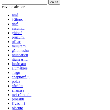
cuvinte aleatorii
limâ
tsâfnusitu
tihtâ
ascumtu
ghionâ
pruzumi
plâtari
muljirami
gălbinushu
ntunearicu
giuneashti
încârcatu
alumâkios
alagu
anapudzâlji
polcâ
cârdiliu
anamisa
nviscâmindu
proashti
lâvâshiri
placuto