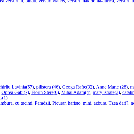
ea versuri in
,
pindu
,
versuri vlahos
,
versuri makidonia-aurica
,
versuri l
hirliu Lavinia(57)
,
pilistera (46)
,
Geoga Rafte(32)
,
Anne Marie (28)
,
m
,
Oprea Gabi(7)
,
Florin Stere(6)
,
Mihai Adam(4)
,
mary istrate(3)
,
catali
 -(1)
ambura
,
cu tucimi
,
Paradzii
,
Picurar
,
haristo
,
mini
,
azbura
,
Tzea dari?
,
n