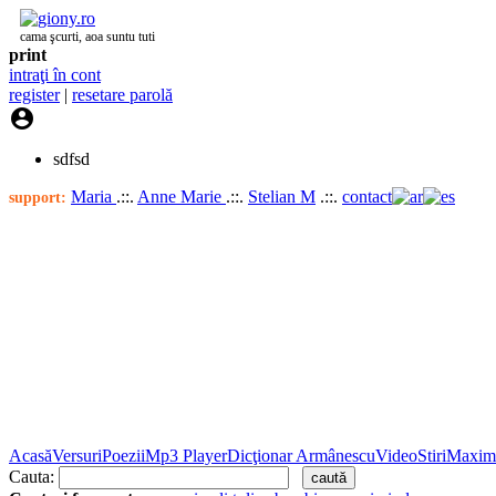
cama şcurti, aoa suntu tuti
print
intraţi în cont
register
|
resetare parolă

sdfsd
Maria
.::.
Anne Marie
.::.
Stelian M
.::.
contact
support:
Acasă
Versuri
Poezii
Mp3 Player
Dicţionar Armânescu
Video
Stiri
Maxim
Cauta: