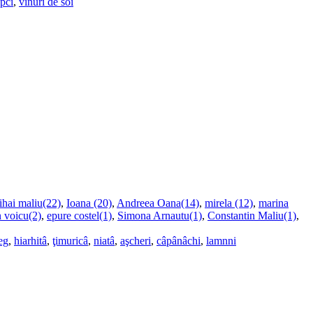
upci
,
vinuri de soi
ihai maliu(22)
,
Ioana (20)
,
Andreea Oana(14)
,
mirela (12)
,
marina
n voicu(2)
,
epure costel(1)
,
Simona Arnautu(1)
,
Constantin Maliu(1)
,
eg
,
hiarhitâ
,
ţimuricâ
,
niatâ
,
aşcheri
,
câpânâchi
,
lamnni