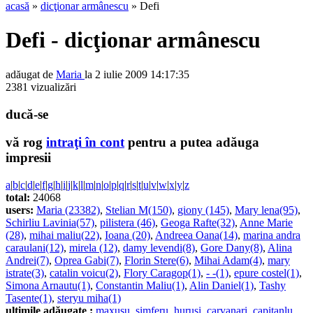
acasă
»
dicţionar armânescu
» Defi
Defi - dicţionar armânescu
adăugat de
Maria
la 2 iulie 2009 14:17:35
2381 vizualizări
ducă-se
vă rog
intraţi în cont
pentru a putea adăuga
impresii
a
|
b
|
c
|
d
|
e
|
f
|
g
|
h
|
i
|
j
|
k
|
l
|
m
|
n
|
o
|
p
|
q
|
r
|
s
|
t
|
u
|
v
|
w
|
x
|
y
|
z
total:
24068
users:
Maria (23382)
,
Stelian M(150)
,
giony (145)
,
Mary lena(95)
,
Schirliu Lavinia(57)
,
pilistera (46)
,
Geoga Rafte(32)
,
Anne Marie
(28)
,
mihai maliu(22)
,
Ioana (20)
,
Andreea Oana(14)
,
marina andra
caraulani(12)
,
mirela (12)
,
damy levendi(8)
,
Gore Dany(8)
,
Alina
Andrei(7)
,
Oprea Gabi(7)
,
Florin Stere(6)
,
Mihai Adam(4)
,
mary
istrate(3)
,
catalin voicu(2)
,
Flory Caragop(1)
,
- -(1)
,
epure costel(1)
,
Simona Arnautu(1)
,
Constantin Maliu(1)
,
Alin Daniel(1)
,
Tashy
Tasente(1)
,
steryu miha(1)
ultimile adăugate :
maxusu
,
simferu
,
hurusi
,
carvanari
,
capitanlu
,