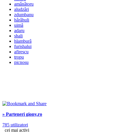
amânâtoru
aludzâri
zdumbanu
hârâhuli
uimâ
adaru
shali
hlamburâ
furishalui
afirescu
tropu
picnosu
» Parteneri giony.ro
785 utilizatori
cei mai activi