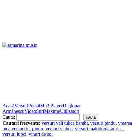
Acasă
Versuri
Poezii
Mp3 Player
Dicţionar
Armânescu
Video
Stiri
Maxime
Utilizatori
Cauta:
Cautari frecvente:
versuri vali tulica bambi
,
versuri pindu
,
vrearea
mea versuri in
,
pindu
,
versuri vlahos
,
versuri makidonia-aurica
,
versuri lupci
,
vinuri de soi