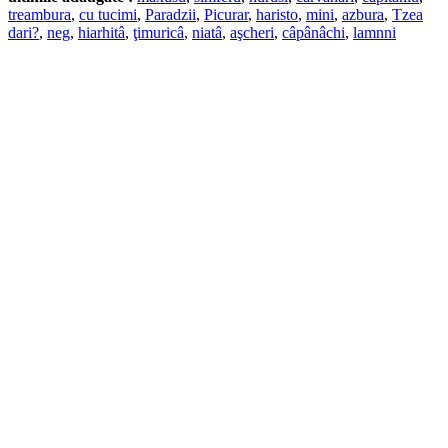
treambura
,
cu tucimi
,
Paradzii
,
Picurar
,
haristo
,
mini
,
azbura
,
Tzea
dari?
,
neg
,
hiarhitâ
,
ţimuricâ
,
niatâ
,
aşcheri
,
câpânâchi
,
lamnni