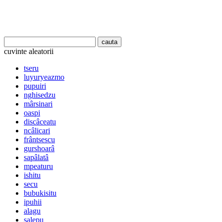
cuvinte aleatorii
tseru
luyuryeazmo
pupuiri
nghisedzu
mârsinari
oaspi
discâceatu
ncâlicari
frântsescu
gurshoarâ
sapâlatâ
mpeaturu
ishitu
secu
bubukisitu
ipuhii
alagu
salepu