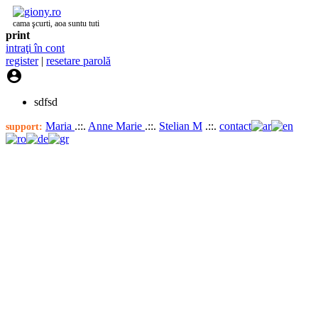
cama şcurti, aoa suntu tuti
print
intraţi în cont
register
|
resetare parolă

sdfsd
Maria
.::.
Anne Marie
.::.
Stelian M
.::.
contact
support: