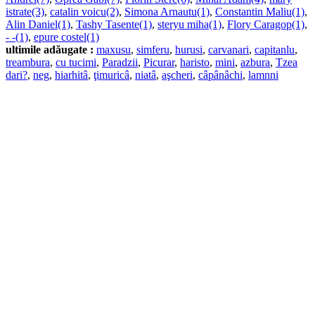
istrate(3)
,
catalin voicu(2)
,
Simona Arnautu(1)
,
Constantin Maliu(1)
,
Alin Daniel(1)
,
Tashy Tasente(1)
,
steryu miha(1)
,
Flory Caragop(1)
,
- -(1)
,
epure costel(1)
ultimile adăugate :
maxusu
,
simferu
,
hurusi
,
carvanari
,
capitanlu
,
treambura
,
cu tucimi
,
Paradzii
,
Picurar
,
haristo
,
mini
,
azbura
,
Tzea
dari?
,
neg
,
hiarhitâ
,
ţimuricâ
,
niatâ
,
aşcheri
,
câpânâchi
,
lamnni