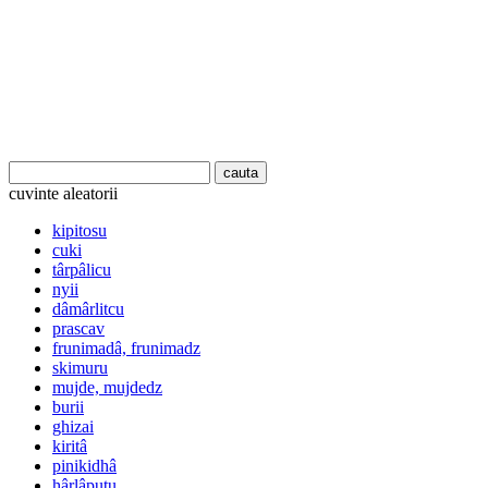
cuvinte aleatorii
kipitosu
cuki
târpâlicu
nyii
dâmârlitcu
prascav
frunimadâ, frunimadz
skimuru
mujde, mujdedz
burii
ghizai
kiritâ
pinikidhâ
hârlâputu