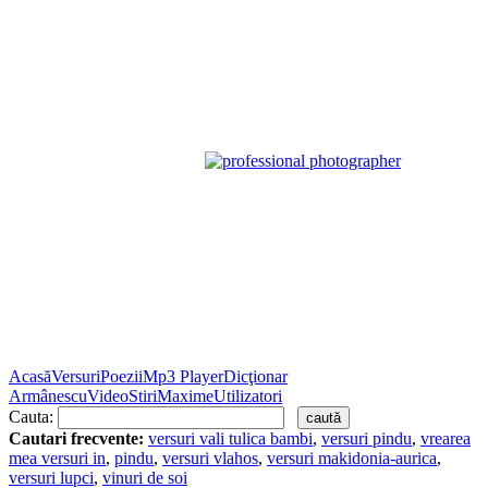
Acasă
Versuri
Poezii
Mp3 Player
Dicţionar
Armânescu
Video
Stiri
Maxime
Utilizatori
Cauta:
Cautari frecvente:
versuri vali tulica bambi
,
versuri pindu
,
vrearea
mea versuri in
,
pindu
,
versuri vlahos
,
versuri makidonia-aurica
,
versuri lupci
,
vinuri de soi