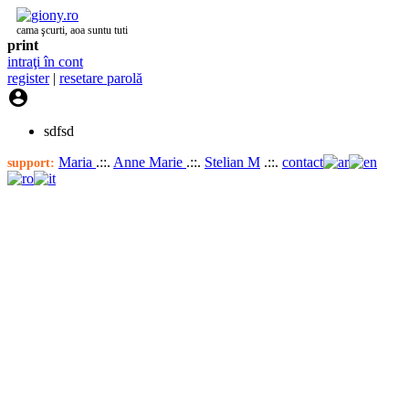
cama şcurti, aoa suntu tuti
print
intraţi în cont
register
|
resetare parolă

sdfsd
Maria
.::.
Anne Marie
.::.
Stelian M
.::.
contact
support: