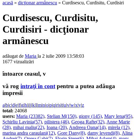
acasă
»
dicţionar armânescu
» Curdisescu, Curdisitu, Curdisiri
Curdisescu, Curdisitu,
Curdisiri - dicţionar
armânescu
adăugat de
Maria
la 2 iulie 2009 13:58:03
1677 vizualizări
întoarce ceasul, v
vă rog
intraţi în cont
pentru a putea adăuga
impresii
a
|
b
|
c
|
d
|
e
|
f
|
g
|
h
|
i
|
j
|
k
|
l
|
m
|
n
|
o
|
p
|
q
|
r
|
s
|
t
|
u
|
v
|
w
|
x
|
y
|
z
total:
24068
users:
Maria (23382)
,
Stelian M(150)
,
giony (145)
,
Mary lena(95)
,
Schirliu Lavinia(57)
,
pilistera (46)
,
Geoga Rafte(32)
,
Anne Marie
(28)
,
mihai maliu(22)
,
Ioana (20)
,
Andreea Oana(14)
,
mirela (12)
,
marina andra caraulani(12)
,
Gore Dany(8)
,
damy levendi(8)
,
Alina
Andrei(7)
,
Oprea Gabi(7)
,
Florin Stere(6)
,
Mihai Adam(4)
,
mary