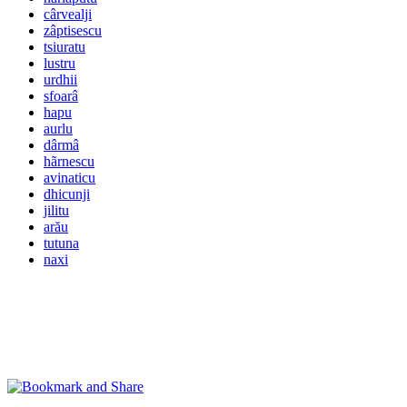
cârvealji
zâptisescu
tsiuratu
lustru
urdhii
sfoarâ
hapu
aurlu
dârmâ
hãrnescu
avinaticu
dhicunji
jilitu
arău
tutuna
naxi