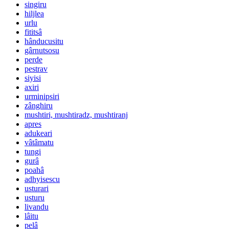
singiru
hiljlea
urlu
fititsâ
hânducusitu
gârnutsosu
perde
pestrav
siyisi
axiri
urminipsiri
zânghiru
mushtiri, mushtiradz, mushtiranj
apres
adukeari
vâtâmatu
tungi
gurâ
poahâ
adhyisescu
usturari
usturu
livandu
lâitu
pelâ