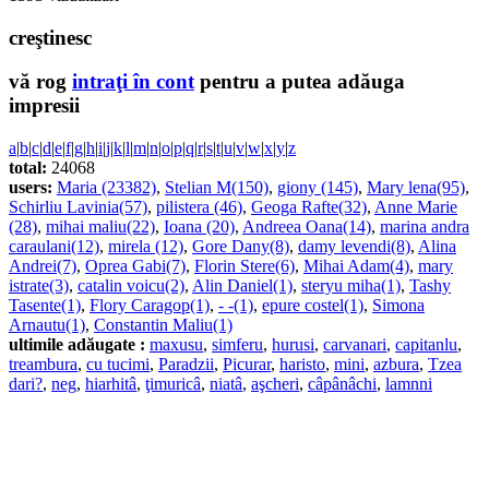
creştinesc
vă rog
intraţi în cont
pentru a putea adăuga
impresii
a
|
b
|
c
|
d
|
e
|
f
|
g
|
h
|
i
|
j
|
k
|
l
|
m
|
n
|
o
|
p
|
q
|
r
|
s
|
t
|
u
|
v
|
w
|
x
|
y
|
z
total:
24068
users:
Maria (23382)
,
Stelian M(150)
,
giony (145)
,
Mary lena(95)
,
Schirliu Lavinia(57)
,
pilistera (46)
,
Geoga Rafte(32)
,
Anne Marie
(28)
,
mihai maliu(22)
,
Ioana (20)
,
Andreea Oana(14)
,
marina andra
caraulani(12)
,
mirela (12)
,
Gore Dany(8)
,
damy levendi(8)
,
Alina
Andrei(7)
,
Oprea Gabi(7)
,
Florin Stere(6)
,
Mihai Adam(4)
,
mary
istrate(3)
,
catalin voicu(2)
,
Alin Daniel(1)
,
steryu miha(1)
,
Tashy
Tasente(1)
,
Flory Caragop(1)
,
- -(1)
,
epure costel(1)
,
Simona
Arnautu(1)
,
Constantin Maliu(1)
ultimile adăugate :
maxusu
,
simferu
,
hurusi
,
carvanari
,
capitanlu
,
treambura
,
cu tucimi
,
Paradzii
,
Picurar
,
haristo
,
mini
,
azbura
,
Tzea
dari?
,
neg
,
hiarhitâ
,
ţimuricâ
,
niatâ
,
aşcheri
,
câpânâchi
,
lamnni