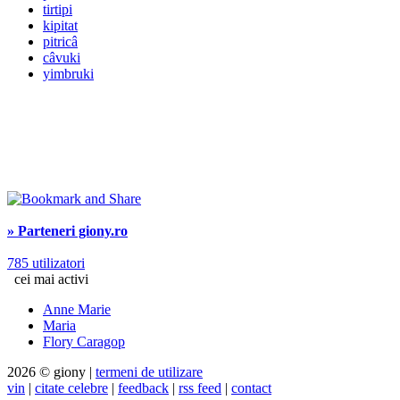
tirtipi
kipitat
pitricâ
câvuki
yimbruki
» Parteneri giony.ro
785 utilizatori
cei mai activi
Anne Marie
Maria
Flory Caragop
2026 © giony |
termeni de utilizare
vin
|
citate celebre
|
feedback
|
rss feed
|
contact