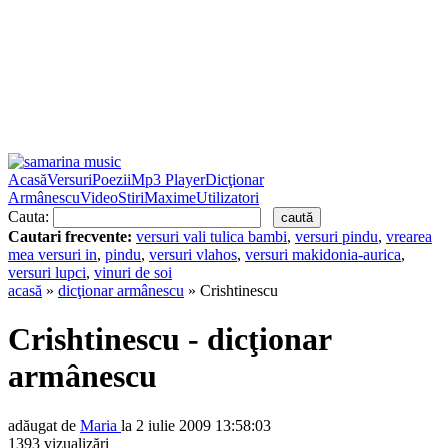
Acasă
Versuri
Poezii
Mp3 Player
Dicţionar
Armânescu
Video
Stiri
Maxime
Utilizatori
Cauta:
Cautari frecvente:
versuri vali tulica bambi
,
versuri pindu
,
vrearea
mea versuri in
,
pindu
,
versuri vlahos
,
versuri makidonia-aurica
,
versuri lupci
,
vinuri de soi
acasă
»
dicţionar armânescu
» Crishtinescu
Crishtinescu - dicţionar
armânescu
adăugat de
Maria
la 2 iulie 2009 13:58:03
1393 vizualizări