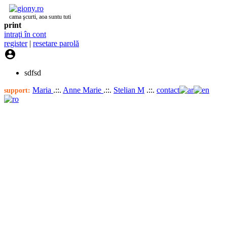
cama şcurti, aoa suntu tuti
print
intraţi în cont
register
|
resetare parolă

sdfsd
Maria
.::.
Anne Marie
.::.
Stelian M
.::.
contact
support: