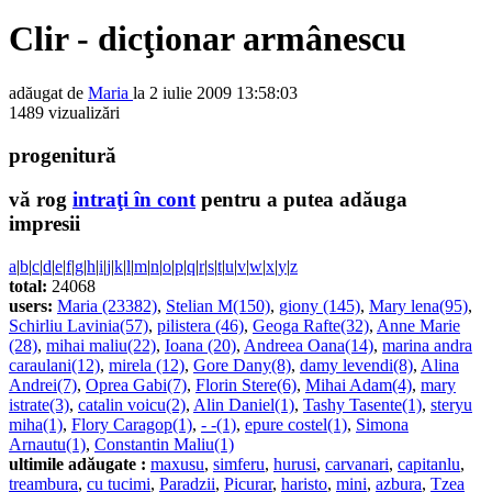
Clir - dicţionar armânescu
adăugat de
Maria
la 2 iulie 2009 13:58:03
1489 vizualizări
progenitură
vă rog
intraţi în cont
pentru a putea adăuga
impresii
a
|
b
|
c
|
d
|
e
|
f
|
g
|
h
|
i
|
j
|
k
|
l
|
m
|
n
|
o
|
p
|
q
|
r
|
s
|
t
|
u
|
v
|
w
|
x
|
y
|
z
total:
24068
users:
Maria (23382)
,
Stelian M(150)
,
giony (145)
,
Mary lena(95)
,
Schirliu Lavinia(57)
,
pilistera (46)
,
Geoga Rafte(32)
,
Anne Marie
(28)
,
mihai maliu(22)
,
Ioana (20)
,
Andreea Oana(14)
,
marina andra
caraulani(12)
,
mirela (12)
,
Gore Dany(8)
,
damy levendi(8)
,
Alina
Andrei(7)
,
Oprea Gabi(7)
,
Florin Stere(6)
,
Mihai Adam(4)
,
mary
istrate(3)
,
catalin voicu(2)
,
Alin Daniel(1)
,
Tashy Tasente(1)
,
steryu
miha(1)
,
Flory Caragop(1)
,
- -(1)
,
epure costel(1)
,
Simona
Arnautu(1)
,
Constantin Maliu(1)
ultimile adăugate :
maxusu
,
simferu
,
hurusi
,
carvanari
,
capitanlu
,
treambura
,
cu tucimi
,
Paradzii
,
Picurar
,
haristo
,
mini
,
azbura
,
Tzea