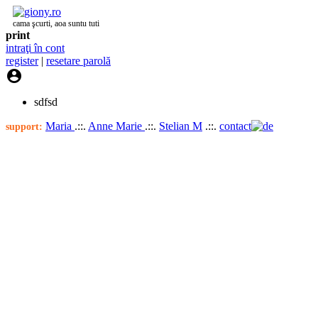
cama şcurti, aoa suntu tuti
print
intraţi în cont
register
|
resetare parolă

sdfsd
Maria
.::.
Anne Marie
.::.
Stelian M
.::.
contact
support: