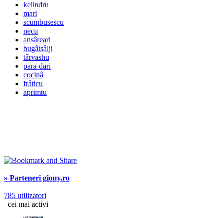
kelindru
mari
scumbusescu
necu
ansâreari
bugâtsâlji
târvashu
para-dari
cocinâ
frâticu
aprimtu
» Parteneri giony.ro
785 utilizatori
cei mai activi