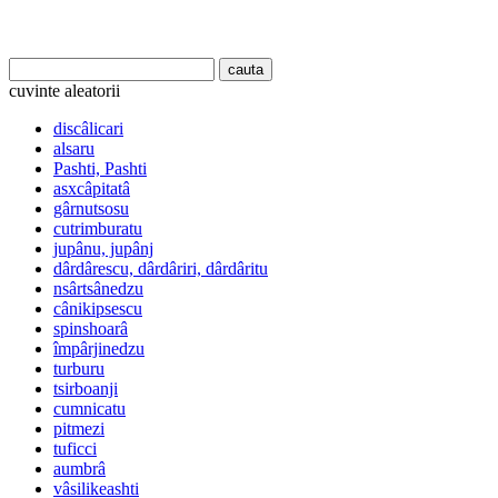
cuvinte aleatorii
discâlicari
alsaru
Pashti, Pashti
asxcâpitatâ
gârnutsosu
cutrimburatu
jupânu, jupânj
dârdârescu, dârdâriri, dârdâritu
nsârtsânedzu
cânikipsescu
spinshoarâ
împârjinedzu
turburu
tsirboanji
cumnicatu
pitmezi
tuficci
aumbrâ
vâsilikeashti