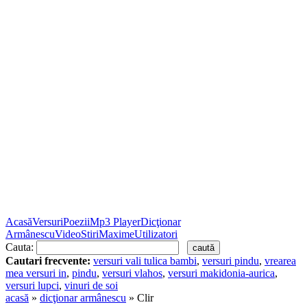
Acasă
Versuri
Poezii
Mp3 Player
Dicţionar
Armânescu
Video
Stiri
Maxime
Utilizatori
Cauta:
Cautari frecvente:
versuri vali tulica bambi
,
versuri pindu
,
vrearea
mea versuri in
,
pindu
,
versuri vlahos
,
versuri makidonia-aurica
,
versuri lupci
,
vinuri de soi
acasă
»
dicţionar armânescu
» Clir