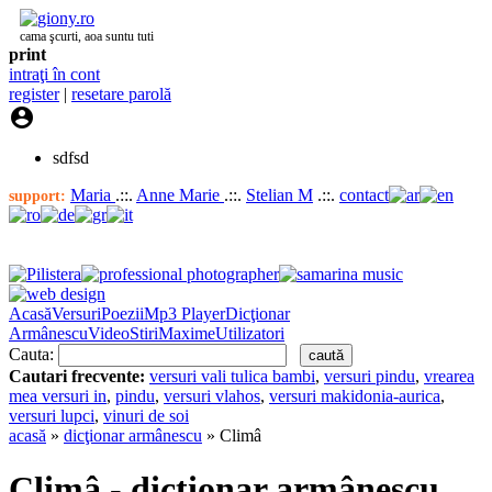
cama şcurti, aoa suntu tuti
print
intraţi în cont
register
|
resetare parolă

sdfsd
Maria
.::.
Anne Marie
.::.
Stelian M
.::.
contact
support:
Acasă
Versuri
Poezii
Mp3 Player
Dicţionar
Armânescu
Video
Stiri
Maxime
Utilizatori
Cauta:
Cautari frecvente:
versuri vali tulica bambi
,
versuri pindu
,
vrearea
mea versuri in
,
pindu
,
versuri vlahos
,
versuri makidonia-aurica
,
versuri lupci
,
vinuri de soi
acasă
»
dicţionar armânescu
» Climâ
Climâ - dicţionar armânescu