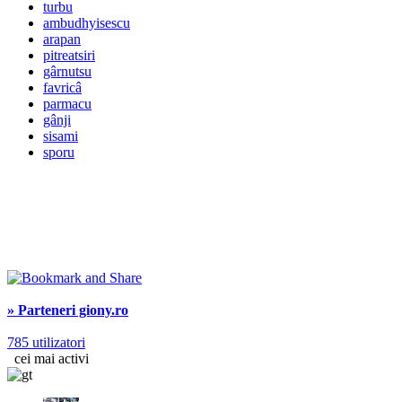
turbu
ambudhyisescu
arapan
pitreatsiri
gârnutsu
favricâ
parmacu
gânji
sisami
sporu
» Parteneri giony.ro
785 utilizatori
cei mai activi