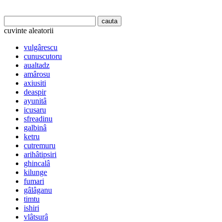
cuvinte aleatorii
vulgârescu
cunuscutoru
aualtadz
amârosu
axiusiti
deaspir
ayunitâ
icusaru
sfreadinu
galbinâ
ketru
cutremuru
arihâtipsiri
ghincalâ
kilunge
fumari
gâlâganu
timtu
ishiri
vlâtsurâ