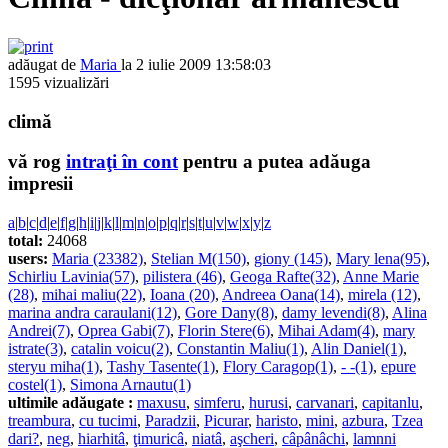
adăugat de
Maria
la 2 iulie 2009 13:58:03
1595 vizualizări
climă
vă rog
intraţi în cont
pentru a putea adăuga
impresii
a
|
b
|
c
|
d
|
e
|
f
|
g
|
h
|
i
|
j
|
k
|
l
|
m
|
n
|
o
|
p
|
q
|
r
|
s
|
t
|
u
|
v
|
w
|
x
|
y
|
z
total:
24068
users:
Maria (23382)
,
Stelian M(150)
,
giony (145)
,
Mary lena(95)
,
Schirliu Lavinia(57)
,
pilistera (46)
,
Geoga Rafte(32)
,
Anne Marie
(28)
,
mihai maliu(22)
,
Ioana (20)
,
Andreea Oana(14)
,
mirela (12)
,
marina andra caraulani(12)
,
Gore Dany(8)
,
damy levendi(8)
,
Alina
Andrei(7)
,
Oprea Gabi(7)
,
Florin Stere(6)
,
Mihai Adam(4)
,
mary
istrate(3)
,
catalin voicu(2)
,
Constantin Maliu(1)
,
Alin Daniel(1)
,
steryu miha(1)
,
Tashy Tasente(1)
,
Flory Caragop(1)
,
- -(1)
,
epure
costel(1)
,
Simona Arnautu(1)
ultimile adăugate :
maxusu
,
simferu
,
hurusi
,
carvanari
,
capitanlu
,
treambura
,
cu tucimi
,
Paradzii
,
Picurar
,
haristo
,
mini
,
azbura
,
Tzea
dari?
,
neg
,
hiarhitâ
,
ţimuricâ
,
niatâ
,
aşcheri
,
câpânâchi
,
lamnni