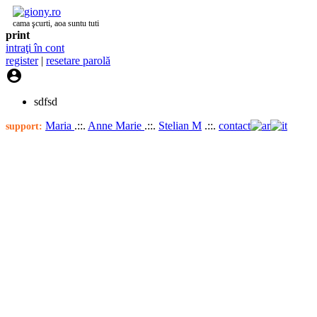
cama şcurti, aoa suntu tuti
print
intraţi în cont
register
|
resetare parolă

sdfsd
Maria
.::.
Anne Marie
.::.
Stelian M
.::.
contact
support: