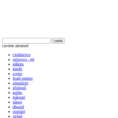
cuvinte aleatorii
ciulduescu
urixescu - mi
alâkitu
kindii
cornu
featâ mintea
ajiundziri
sfulgurâ
pulitu
tsâtsuiri
nâpoi
dhoarâ
urutsâri
strâgâ