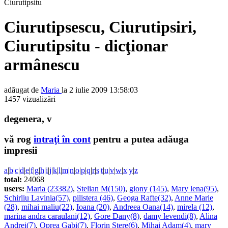
Ciurutipsitu
Ciurutipsescu, Ciurutipsiri,
Ciurutipsitu - dicţionar
armânescu
adăugat de
Maria
la 2 iulie 2009 13:58:03
1457 vizualizări
degenera, v
vă rog
intraţi în cont
pentru a putea adăuga
impresii
a
|
b
|
c
|
d
|
e
|
f
|
g
|
h
|
i
|
j
|
k
|
l
|
m
|
n
|
o
|
p
|
q
|
r
|
s
|
t
|
u
|
v
|
w
|
x
|
y
|
z
total:
24068
users:
Maria (23382)
,
Stelian M(150)
,
giony (145)
,
Mary lena(95)
,
Schirliu Lavinia(57)
,
pilistera (46)
,
Geoga Rafte(32)
,
Anne Marie
(28)
,
mihai maliu(22)
,
Ioana (20)
,
Andreea Oana(14)
,
mirela (12)
,
marina andra caraulani(12)
,
Gore Dany(8)
,
damy levendi(8)
,
Alina
Andrei(7)
,
Oprea Gabi(7)
,
Florin Stere(6)
,
Mihai Adam(4)
,
mary