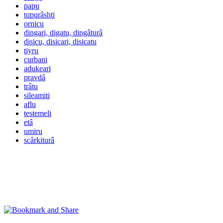
papu
tupurâshti
ornicu
dingari, digatu, dingâturâ
disicu, disicari, disicatu
tiyru
curbani
adukeari
pravdâ
trâtu
sileamiti
aflu
testemeli
etâ
umiru
scârkiturâ