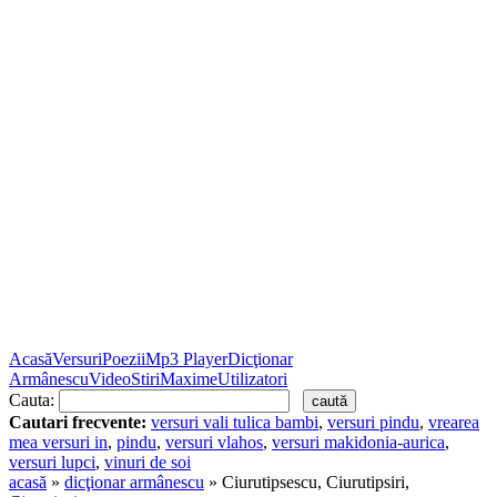
Acasă
Versuri
Poezii
Mp3 Player
Dicţionar
Armânescu
Video
Stiri
Maxime
Utilizatori
Cauta:
Cautari frecvente:
versuri vali tulica bambi
,
versuri pindu
,
vrearea
mea versuri in
,
pindu
,
versuri vlahos
,
versuri makidonia-aurica
,
versuri lupci
,
vinuri de soi
acasă
»
dicţionar armânescu
» Ciurutipsescu, Ciurutipsiri,