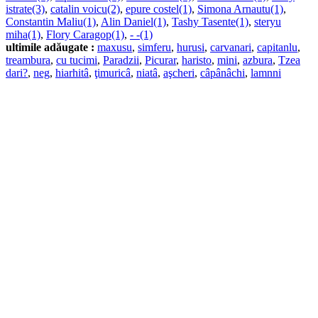
istrate(3)
,
catalin voicu(2)
,
epure costel(1)
,
Simona Arnautu(1)
,
Constantin Maliu(1)
,
Alin Daniel(1)
,
Tashy Tasente(1)
,
steryu
miha(1)
,
Flory Caragop(1)
,
- -(1)
ultimile adăugate :
maxusu
,
simferu
,
hurusi
,
carvanari
,
capitanlu
,
treambura
,
cu tucimi
,
Paradzii
,
Picurar
,
haristo
,
mini
,
azbura
,
Tzea
dari?
,
neg
,
hiarhitâ
,
ţimuricâ
,
niatâ
,
aşcheri
,
câpânâchi
,
lamnni