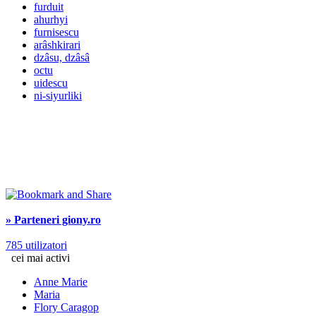
furduit
ahurhyi
furnisescu
arâshkirari
dzâsu, dzâsâ
octu
uidescu
ni-siyurliki
» Parteneri giony.ro
785 utilizatori
cei mai activi
Anne Marie
Maria
Flory Caragop