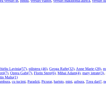
ea versuri in
,
pindu
,
versuri vlahos
,
versuri makidonia-aurica
,
versuri l
hirliu Lavinia(57)
,
pilistera (46)
,
Geoga Rafte(32)
,
Anne Marie (28)
,
m
rei(7)
,
Oprea Gabi(7)
,
Florin Stere(6)
,
Mihai Adam(4)
,
mary istrate(3)
,
tin Maliu(1)
ambura
,
cu tucimi
,
Paradzii
,
Picurar
,
haristo
,
mini
,
azbura
,
Tzea dari?
,
n