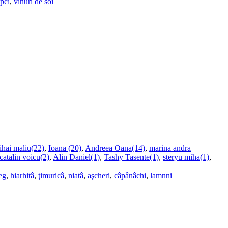
upci
,
vinuri de soi
ihai maliu(22)
,
Ioana (20)
,
Andreea Oana(14)
,
marina andra
catalin voicu(2)
,
Alin Daniel(1)
,
Tashy Tasente(1)
,
steryu miha(1)
,
eg
,
hiarhitâ
,
ţimuricâ
,
niatâ
,
aşcheri
,
câpânâchi
,
lamnni