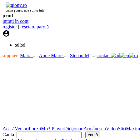
cama şcurti, aoa suntu tuti
print
intraţi în cont
register
|
resetare parolă

sdfsd
Maria
.::.
Anne Marie
.::.
Stelian M
.::.
contact
support:
Acasă
Versuri
Poezii
Mp3 Player
Dicţionar Armânescu
Video
Stiri
Maxim
Cauta: