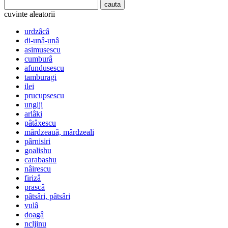
cuvinte aleatorii
urdzâcâ
di-unâ-unâ
asimusescu
cumburâ
afundusescu
tamburagi
ilei
prucupsescu
unglji
arlâki
pâtâxescu
mârdzeauâ, mârdzeali
pârnisiri
goalishu
carabashu
nâirescu
firizâ
prascâ
pâtsâri, pâtsâri
vulâ
doagâ
ncljinu