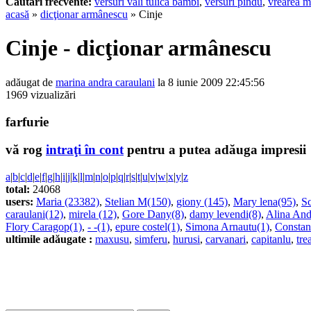
Cautari frecvente:
versuri vali tulica bambi
,
versuri pindu
,
vrearea m
acasă
»
dicţionar armânescu
» Cinje
Cinje - dicţionar armânescu
adăugat de
marina andra caraulani
la 8 iunie 2009 22:45:56
1969 vizualizări
farfurie
vă rog
intraţi în cont
pentru a putea adăuga impresii
a
|
b
|
c
|
d
|
e
|
f
|
g
|
h
|
i
|
j
|
k
|
l
|
m
|
n
|
o
|
p
|
q
|
r
|
s
|
t
|
u
|
v
|
w
|
x
|
y
|
z
total:
24068
users:
Maria (23382)
,
Stelian M(150)
,
giony (145)
,
Mary lena(95)
,
Sc
caraulani(12)
,
mirela (12)
,
Gore Dany(8)
,
damy levendi(8)
,
Alina And
Flory Caragop(1)
,
- -(1)
,
epure costel(1)
,
Simona Arnautu(1)
,
Constan
ultimile adăugate :
maxusu
,
simferu
,
hurusi
,
carvanari
,
capitanlu
,
tre