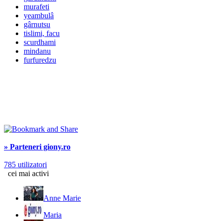
murafeti
yeambulâ
gârnutsu
tislimi, facu
scurdhami
mindanu
furfuredzu
» Parteneri giony.ro
785 utilizatori
cei mai activi
Anne Marie
Maria