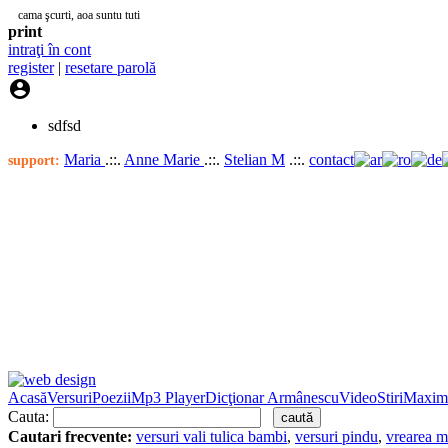
cama şcurti, aoa suntu tuti
print
intraţi în cont
register
|
resetare parolă

sdfsd
Maria
.::.
Anne Marie
.::.
Stelian M
.::.
contact
support:
Acasă
Versuri
Poezii
Mp3 Player
Dicţionar Armânescu
Video
Stiri
Maxim
Cauta:
Cautari frecvente:
versuri vali tulica bambi
,
versuri pindu
,
vrearea m