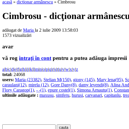
acasă
»
dicţionar armânescu
» Cimbrosu
Cimbrosu - dicţionar armânesc
adăugat de
Maria
la 2 iulie 2009 13:58:03
1573 vizualizări
avar
vă rog
intraţi în cont
pentru a putea adăuga impresii
a
|
b
|
c
|
d
|
e
|
f
|
g
|
h
|
i
|
j
|
k
|
l
|
m
|
n
|
o
|
p
|
q
|
r
|
s
|
t
|
u
|
v
|
w
|
x
|
y
|
z
total:
24068
users:
Maria (23382)
,
Stelian M(150)
,
giony (145)
,
Mary lena(95)
,
Sc
caraulani(12)
,
mirela (12)
,
Gore Dany(8)
,
damy levendi(8)
,
Alina And
Flory Caragop(1)
,
- -(1)
,
epure costel(1)
,
Simona Arnautu(1)
,
Constan
ultimile adăugate :
maxusu
,
simferu
,
hurusi
,
carvanari
,
capitanlu
,
tre