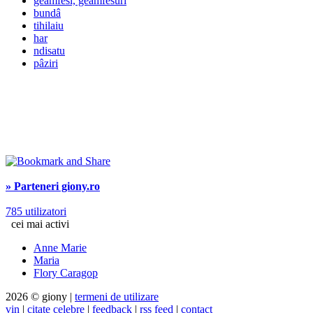
geamfesi, geamfesuri
bundâ
tihilaiu
har
ndisatu
pâziri
» Parteneri giony.ro
785 utilizatori
cei mai activi
Anne Marie
Maria
Flory Caragop
2026 © giony |
termeni de utilizare
vin
|
citate celebre
|
feedback
|
rss feed
|
contact