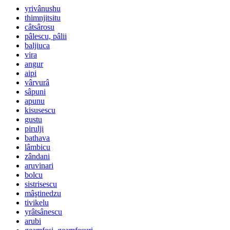
yrivânushu
thimnjitsitu
câtsârosu
pâlescu, pâlii
baljiuca
vira
angur
aipi
vârvurâ
sâpuni
apunu
kisusescu
gustu
pirulji
bathava
lâmbicu
zândani
aruvinari
bolcu
sistrisescu
mâştinedzu
tivikelu
yrâtsânescu
arubi