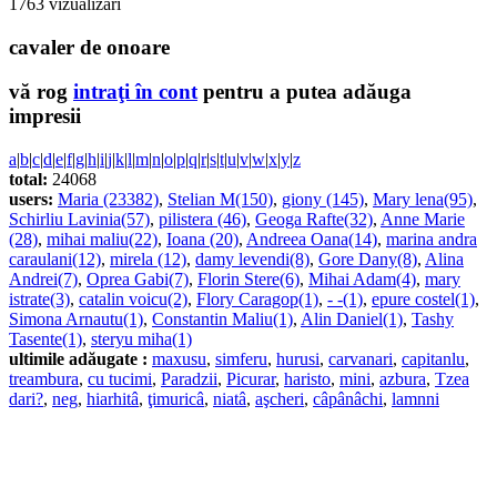
1763 vizualizări
cavaler de onoare
vă rog
intraţi în cont
pentru a putea adăuga
impresii
a
|
b
|
c
|
d
|
e
|
f
|
g
|
h
|
i
|
j
|
k
|
l
|
m
|
n
|
o
|
p
|
q
|
r
|
s
|
t
|
u
|
v
|
w
|
x
|
y
|
z
total:
24068
users:
Maria (23382)
,
Stelian M(150)
,
giony (145)
,
Mary lena(95)
,
Schirliu Lavinia(57)
,
pilistera (46)
,
Geoga Rafte(32)
,
Anne Marie
(28)
,
mihai maliu(22)
,
Ioana (20)
,
Andreea Oana(14)
,
marina andra
caraulani(12)
,
mirela (12)
,
damy levendi(8)
,
Gore Dany(8)
,
Alina
Andrei(7)
,
Oprea Gabi(7)
,
Florin Stere(6)
,
Mihai Adam(4)
,
mary
istrate(3)
,
catalin voicu(2)
,
Flory Caragop(1)
,
- -(1)
,
epure costel(1)
,
Simona Arnautu(1)
,
Constantin Maliu(1)
,
Alin Daniel(1)
,
Tashy
Tasente(1)
,
steryu miha(1)
ultimile adăugate :
maxusu
,
simferu
,
hurusi
,
carvanari
,
capitanlu
,
treambura
,
cu tucimi
,
Paradzii
,
Picurar
,
haristo
,
mini
,
azbura
,
Tzea
dari?
,
neg
,
hiarhitâ
,
ţimuricâ
,
niatâ
,
aşcheri
,
câpânâchi
,
lamnni