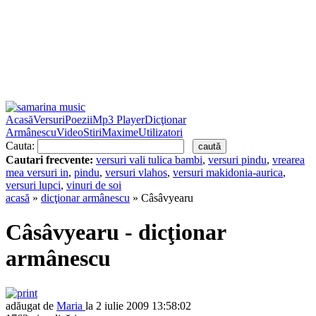
Acasă
Versuri
Poezii
Mp3 Player
Dicţionar
Armânescu
Video
Stiri
Maxime
Utilizatori
Cauta:
Cautari frecvente:
versuri vali tulica bambi
,
versuri pindu
,
vrearea
mea versuri in
,
pindu
,
versuri vlahos
,
versuri makidonia-aurica
,
versuri lupci
,
vinuri de soi
acasă
»
dicţionar armânescu
» Câsâvyearu
Câsâvyearu - dicţionar
armânescu
adăugat de
Maria
la 2 iulie 2009 13:58:02