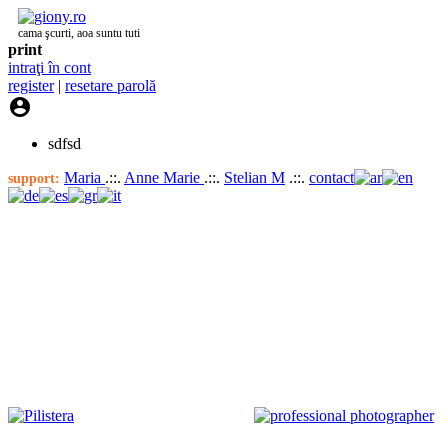
cama şcurti, aoa suntu tuti
print
intraţi în cont
register
|
resetare parolă

sdfsd
Maria
.::.
Anne Marie
.::.
Stelian M
.::.
contact
support: