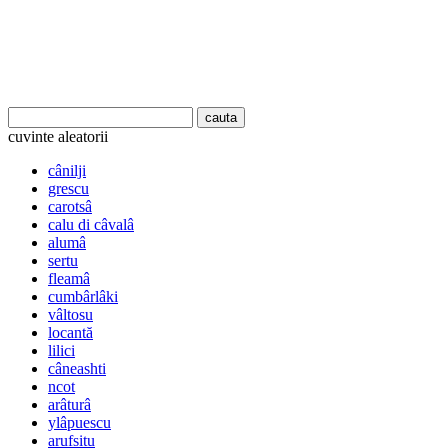
cuvinte aleatorii
cânilji
grescu
carotsâ
calu di câvalâ
alumâ
sertu
fleamâ
cumbârlâki
vâltosu
locantă
lilici
câneashti
ncot
arâturâ
ylâpuescu
arufsitu