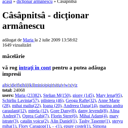
acasă
»
dicţionar armânescu
» Câsâpnitsâ
Câsâpnitsâ - dicţionar
armânescu
adăugat de
Maria
la 2 iulie 2009 13:58:02
1649 vizualizări
măcelărie
vă rog
intraţi în cont
pentru a putea adăuga
impresii
a
|
b
|
c
|
d
|
e
|
f
|
g
|
h
|
i
|
j
|
k
|
l
|
m
|
n
|
o
|
p
|
q
|
r
|
s
|
t
|
u
|
v
|
w
|
x
|
y
|
z
total:
24068
users:
Maria (23382)
,
Stelian M(150)
,
giony (145)
,
Mary lena(95)
,
Schirliu Lavinia(57)
,
pilistera (46)
,
Geoga Rafte(32)
,
Anne Marie
(28)
,
mihai maliu(22)
,
Ioana (20)
,
Andreea Oana(14)
,
marina andra
caraulani(12)
,
mirela (12)
,
Gore Dany(8)
,
damy levendi(8)
,
Alina
Andrei(7)
,
Oprea Gabi(7)
,
Florin Stere(6)
,
Mihai Adam(4)
,
mary
istrate(3)
,
catalin voicu(2)
,
Alin Daniel(1)
,
Tashy Tasente(1)
,
steryu
miha(1)
,
Flory Caragop(1)
,
- -(1)
,
epure costel(1)
,
Simona