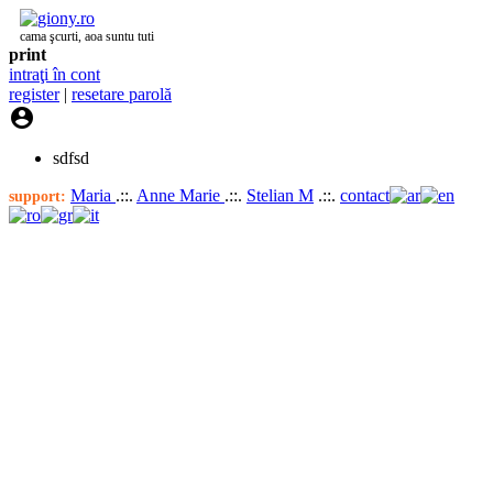
cama şcurti, aoa suntu tuti
print
intraţi în cont
register
|
resetare parolă

sdfsd
Maria
.::.
Anne Marie
.::.
Stelian M
.::.
contact
support: