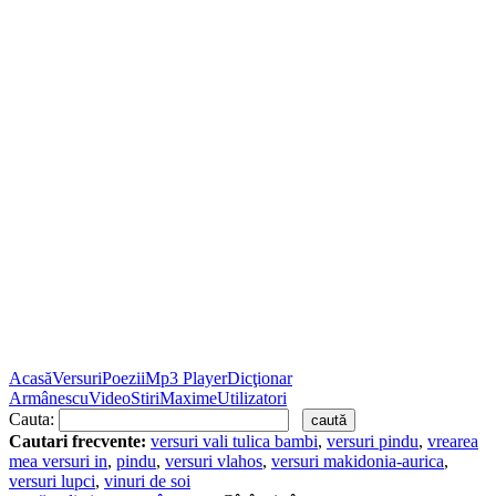
Acasă
Versuri
Poezii
Mp3 Player
Dicţionar
Armânescu
Video
Stiri
Maxime
Utilizatori
Cauta:
Cautari frecvente:
versuri vali tulica bambi
,
versuri pindu
,
vrearea
mea versuri in
,
pindu
,
versuri vlahos
,
versuri makidonia-aurica
,
versuri lupci
,
vinuri de soi