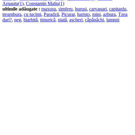
Arnautu(1)
,
Constantin Maliu(1)
ultimile adăugate :
maxusu
,
simferu
,
hurusi
,
carvanari
,
capitanlu
,
treambura
,
cu tucimi
,
Paradzii
,
Picurar
,
haristo
,
mini
,
azbura
,
Tzea
dari?
,
neg
,
hiarhitâ
,
ţimuricâ
,
niatâ
,
aşcheri
,
câpânâchi
,
lamnni