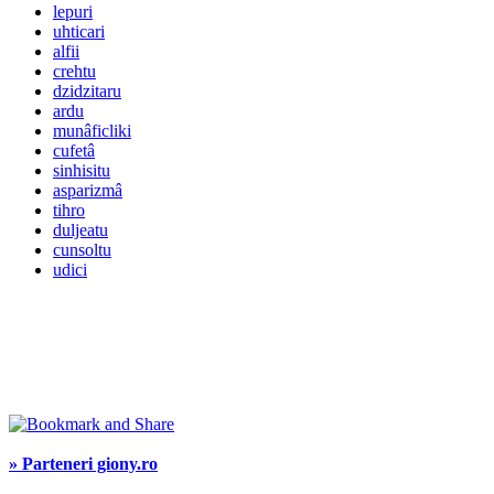
lepuri
uhticari
alfii
crehtu
dzidzitaru
ardu
munâficliki
cufetâ
sinhisitu
asparizmâ
tihro
duljeatu
cunsoltu
udici
» Parteneri giony.ro